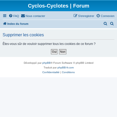
Cyclos-Cyclotes | Forum
FAQ
Nous contacter
S’enregistrer
Connexion
R
R
Index du forum
e
e
Supprimer les cookies
c
c
h
h
Êtes-vous sûr de vouloir supprimer tous les cookies de ce forum ?
e
e
r
r
c
c
Développé par
phpBB
® Forum Software © phpBB Limited
h
h
Traduit par
phpBB-fr.com
Confidentialité
|
Conditions
e
e
r
r