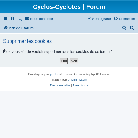
Cyclos-Cyclotes | Forum
FAQ
Nous contacter
S’enregistrer
Connexion
R
R
Index du forum
e
e
Supprimer les cookies
c
c
h
h
Êtes-vous sûr de vouloir supprimer tous les cookies de ce forum ?
e
e
r
r
c
c
Développé par
phpBB
® Forum Software © phpBB Limited
h
h
Traduit par
phpBB-fr.com
Confidentialité
|
Conditions
e
e
r
r