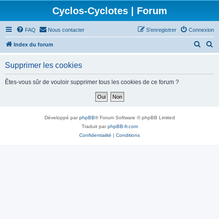
Cyclos-Cyclotes | Forum
FAQ
Nous contacter
S’enregistrer
Connexion
R
R
Index du forum
e
e
Supprimer les cookies
c
c
h
h
Êtes-vous sûr de vouloir supprimer tous les cookies de ce forum ?
e
e
r
r
c
c
Développé par
phpBB
® Forum Software © phpBB Limited
h
h
Traduit par
phpBB-fr.com
Confidentialité
|
Conditions
e
e
r
r