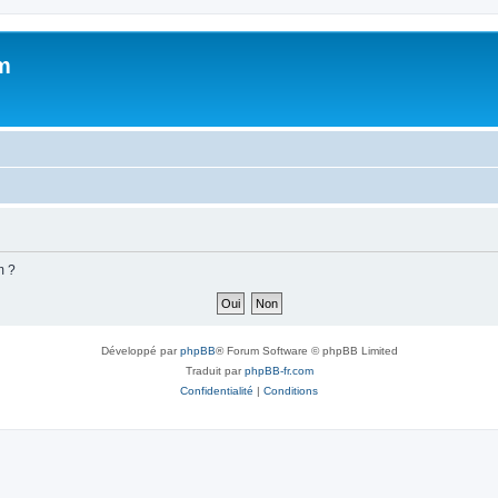
m
m ?
Développé par
phpBB
® Forum Software © phpBB Limited
Traduit par
phpBB-fr.com
Confidentialité
|
Conditions