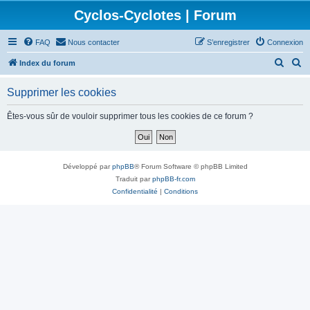
Cyclos-Cyclotes | Forum
FAQ
Nous contacter
S’enregistrer
Connexion
R
R
Index du forum
e
e
Supprimer les cookies
c
c
h
h
Êtes-vous sûr de vouloir supprimer tous les cookies de ce forum ?
e
e
r
r
c
c
Développé par
phpBB
® Forum Software © phpBB Limited
h
h
Traduit par
phpBB-fr.com
Confidentialité
|
Conditions
e
e
r
r