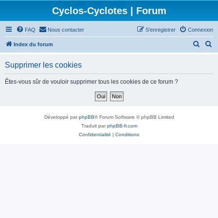
Cyclos-Cyclotes | Forum
FAQ
Nous contacter
S’enregistrer
Connexion
R
R
Index du forum
e
e
Supprimer les cookies
c
c
h
h
Êtes-vous sûr de vouloir supprimer tous les cookies de ce forum ?
e
e
r
r
c
c
Développé par
phpBB
® Forum Software © phpBB Limited
h
h
Traduit par
phpBB-fr.com
Confidentialité
|
Conditions
e
e
r
r