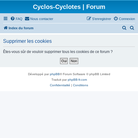
Cyclos-Cyclotes | Forum
FAQ
Nous contacter
S’enregistrer
Connexion
R
R
Index du forum
e
e
Supprimer les cookies
c
c
h
h
Êtes-vous sûr de vouloir supprimer tous les cookies de ce forum ?
e
e
r
r
c
c
Développé par
phpBB
® Forum Software © phpBB Limited
h
h
Traduit par
phpBB-fr.com
Confidentialité
|
Conditions
e
e
r
r