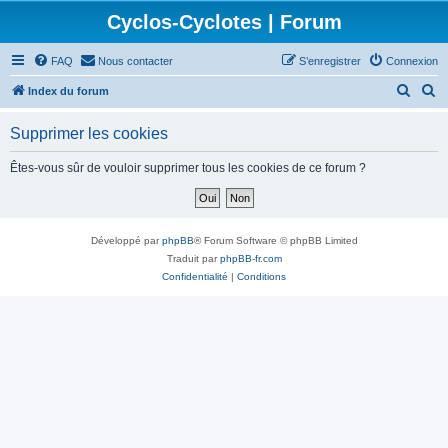
Cyclos-Cyclotes | Forum
FAQ
Nous contacter
S’enregistrer
Connexion
R
R
Index du forum
e
e
Supprimer les cookies
c
c
h
h
Êtes-vous sûr de vouloir supprimer tous les cookies de ce forum ?
e
e
r
r
c
c
Développé par
phpBB
® Forum Software © phpBB Limited
h
h
Traduit par
phpBB-fr.com
Confidentialité
|
Conditions
e
e
r
r