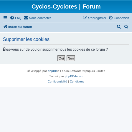
Cyclos-Cyclotes | Forum
FAQ
Nous contacter
S’enregistrer
Connexion
R
R
Index du forum
e
e
Supprimer les cookies
c
c
h
h
Êtes-vous sûr de vouloir supprimer tous les cookies de ce forum ?
e
e
r
r
c
c
Développé par
phpBB
® Forum Software © phpBB Limited
h
h
Traduit par
phpBB-fr.com
Confidentialité
|
Conditions
e
e
r
r