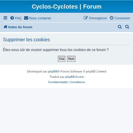
Cyclos-Cyclotes | Forum
FAQ
Nous contacter
S’enregistrer
Connexion
R
R
Index du forum
e
e
Supprimer les cookies
c
c
h
h
Êtes-vous sûr de vouloir supprimer tous les cookies de ce forum ?
e
e
r
r
c
c
Développé par
phpBB
® Forum Software © phpBB Limited
h
h
Traduit par
phpBB-fr.com
Confidentialité
|
Conditions
e
e
r
r