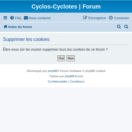
Cyclos-Cyclotes | Forum
FAQ
Nous contacter
S’enregistrer
Connexion
R
R
Index du forum
e
e
Supprimer les cookies
c
c
h
h
Êtes-vous sûr de vouloir supprimer tous les cookies de ce forum ?
e
e
r
r
c
c
Développé par
phpBB
® Forum Software © phpBB Limited
h
h
Traduit par
phpBB-fr.com
Confidentialité
|
Conditions
e
e
r
r