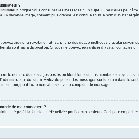
tilisateur ?
utilisateur lorsque vous consultez les messages d’un sujet. L’une d’elles peut êtr
rum. La seconde image, souvent plus grande, est connue sous le nom d’avatar et 
s pouvez ajouter un avatar en utilisant l’une des quatre méthodes d’avatar suivantes 
ont ils sont mis à disposition. Si vous ne pouvez pas utiliser d’avatar, contactez un
iquent le nombre de messages postés ou identifient certains membres tels que les 
ar l’administrateur du forum. Évitez de poster des messages sur le forum dans le seu
ministrateur) peut facilement abaisser votre compteur de messages.
mande de me connecter !?
re intégré (si la fonction a été activée par l’administrateur). Ceci pour empêcher l’u