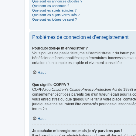
Que sont les annonces globales ?
Que sont les annonces ?
Que sont les sujets épinglés ?
Que sont les sujets verrouillés ?
Que sont les icônes de sujet ?
Problèmes de connexion et d’enregistrement
Pourquoi dois-je m’enregistrer ?
Vous pouvez ne pas le faire, mais l’administrateur du forum peu
bénéficier de fonctionnalités supplémentaires inaccessibles au
création d’un compte est rapide et vivement conseillée.
Haut
Que signifie COPPA ?
COPPA (ou
Children’s Online Privacy Protection Act
de 1998) es
consentement écrit des parents (ou d’un tuteur légal) pour la c
vous enregistrez ou que quelqu’un le fait à votre place, contac
juridiques et ne sauraient être contactés pour des questions lé
forum ? ».
Haut
Je souhaite m’enregistrer, mais je n’y parviens pas !
Il est possible qu’un administrateur du forum ait désactivé la c