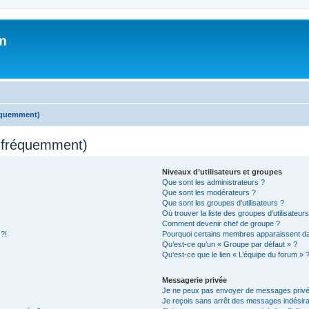
m
réquemment)
s fréquemment)
Niveaux d’utilisateurs et groupes
Que sont les administrateurs ?
Que sont les modérateurs ?
Que sont les groupes d’utilisateurs ?
Où trouver la liste des groupes d’utilisateur
Comment devenir chef de groupe ?
 ?!
Pourquoi certains membres apparaissent dan
Qu’est-ce qu’un « Groupe par défaut » ?
Qu’est-ce que le lien « L’équipe du forum » 
Messagerie privée
Je ne peux pas envoyer de messages privé
Je reçois sans arrêt des messages indésira