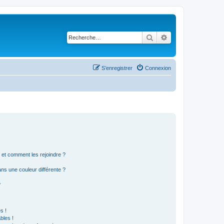
Rechercher
Recherche avancé
S’enregistrer
Connexion
s et comment les rejoindre ?
s une couleur différente ?
?
s !
bles !