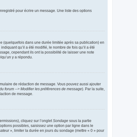
nregistré pour écrire un message. Une liste des options
 (quelquefois dans une durée limitée après sa publication) en
iquant qu’il a été modifié, le nombre de fois qu’il a été
sage, cependant ils ont la possibilité de laisser une note
elqu’un y a répondu.
rmulaire de rédaction de message. Vous pouvez aussi ajouter
du forum --> Modifier les préférences de message
). Par la suite,
daction de message.
ermissions), cliquez sur l’onglet
Sondage
sous la partie
ptions possibles, saisissez une option par ligne dans le
ateur », limiter la durée en jours du sondage (mettre « 0 » pour