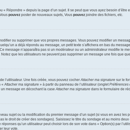
 « Répondre » depuis la page d’un sujet. Il se peut que vous ayez besoin d’être e
: Vous
pouvez
poster de nouveaux sujets, Vous
pouvez
joindre des fichiers, etc.
modifier ou supprimer que vos propres messages. Vous pouvez modifier un message
lqu’un a déjà répondu au message, un petit texte s’affichera en bas du message ind
n. Ce message n’apparaîtra pas si un modérateur ou un administrateur modifie le mes
ive. Notez que les utilisateurs ne peuvent pas supprimer un message une fois que qu
e l’utilisateur. Une fois créée, vous pouvez cocher
Attacher ma signature
sur le fo
 « Attacher ma signature » à partir du panneau de l’utilisateur (onglet
Préférences 
 à un message en décochant la case
Attacher ma signature
dans le formulaire de ré
ouveau sujet ou la modification du premier message d’un sujet (si vous en avez les p
 le droit de créer des sondages). Saisissez le titre du sondage et au moins deux o
onses qu’un utilisateur peut choisir lors de son vote dans « Option(s) par l’utilis
er leur vote.