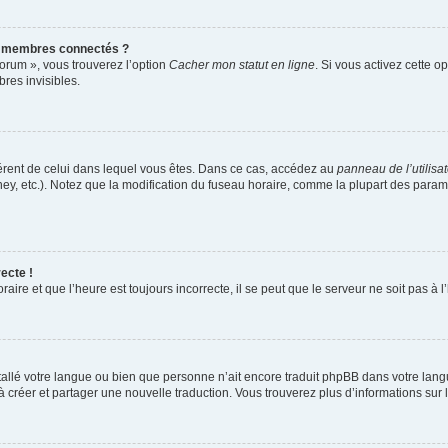
s membres connectés ?
forum », vous trouverez l’option
Cacher mon statut en ligne
. Si vous activez cette o
es invisibles.
ifférent de celui dans lequel vous êtes. Dans ce cas, accédez au
panneau de l’utilisa
ney, etc.). Notez que la modification du fuseau horaire, comme la plupart des para
ecte !
aire et que l’heure est toujours incorrecte, il se peut que le serveur ne soit pas à
installé votre langue ou bien que personne n’ait encore traduit phpBB dans votre l
s à créer et partager une nouvelle traduction. Vous trouverez plus d’informations sur l