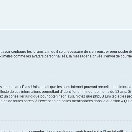
t avoir configuré les forums afin qu’il soit nécessaire de s’enregistrer pour poster
x invités comme les avatars personnalisés, la messagerie privée, l’envoi de courri
t une loi aux États-Unis qui dit que les sites Internet pouvant recueillir des infor
ollecte de ces informations permettant d’identifier un mineur de moins de 13 ans. S
tez un conseiller juridique pour obtenir son avis. Notez que phpBB Limited et les pr
gales de toutes sortes, à l’exception de celles mentionnées dans la question « Qui
réation de nouveaux comptes. Il peut également avoir banni votre IP ou interdit le no