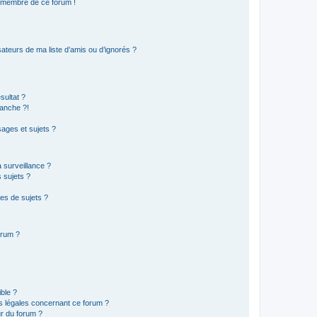
n membre de ce forum !
ateurs de ma liste d’amis ou d’ignorés ?
sultat ?
anche ?!
ages et sujets ?
a surveillance ?
 sujets ?
es de sujets ?
orum ?
ible ?
ns légales concernant ce forum ?
r du forum ?