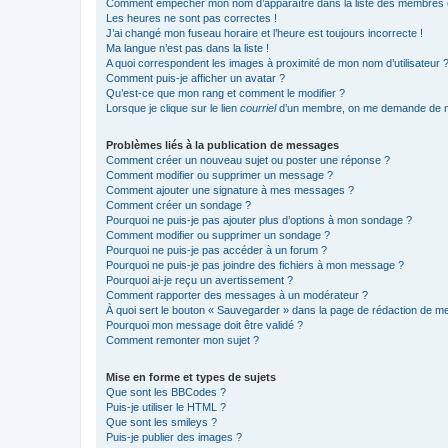
Comment empêcher mon nom d’apparaître dans la liste des membres
Les heures ne sont pas correctes !
J’ai changé mon fuseau horaire et l’heure est toujours incorrecte !
Ma langue n’est pas dans la liste !
A quoi correspondent les images à proximité de mon nom d’utilisateur 
Comment puis-je afficher un avatar ?
Qu’est-ce que mon rang et comment le modifier ?
Lorsque je clique sur le lien
courriel
d’un membre, on me demande de m
Problèmes liés à la publication de messages
Comment créer un nouveau sujet ou poster une réponse ?
Comment modifier ou supprimer un message ?
Comment ajouter une signature à mes messages ?
Comment créer un sondage ?
Pourquoi ne puis-je pas ajouter plus d’options à mon sondage ?
Comment modifier ou supprimer un sondage ?
Pourquoi ne puis-je pas accéder à un forum ?
Pourquoi ne puis-je pas joindre des fichiers à mon message ?
Pourquoi ai-je reçu un avertissement ?
Comment rapporter des messages à un modérateur ?
À quoi sert le bouton « Sauvegarder » dans la page de rédaction de 
Pourquoi mon message doit être validé ?
Comment remonter mon sujet ?
Mise en forme et types de sujets
Que sont les BBCodes ?
Puis-je utiliser le HTML ?
Que sont les smileys ?
Puis-je publier des images ?