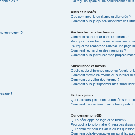
 connectés ?
J’ai reçu un spam ou un courriel abusif d’u
Amis et ignorés
Que sont mes listes d’amis et d’ignorés ?
?
Comment puis-je ajouter/supprimer des utilis
Recherche dans les forums
e connecter !?
Comment rechercher dans les forums ?
Pourquoi ma recherche ne renvoie aucun ré
Pourquoi ma recherche renvoie une page bl
Comment rechercher des membres ?
Comment puis-je trouver mes propres mess
Surveillance et favoris
Quelle est la différence entre les favoris et l
Comment mettre en favoris ou surveiller des
Comment surveiller des forums ?
Comment puis-je supprimer mes surveillanc
message ?
Fichiers joints
Quels fichiers joints sont autorisés sur ce f
Comment trouver tous mes fichiers joints ?
Concernant phpBB
Qui a développé ce logiciel de forum ?
Pourquoi la fonctionnalité X n’est pas dispon
Qui contacter pour les abus ou les questio
Comment puis-je contacter un administrateu