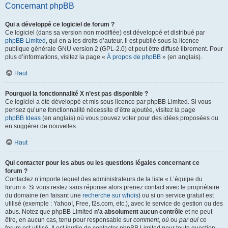
Concernant phpBB
Qui a développé ce logiciel de forum ?
Ce logiciel (dans sa version non modifiée) est développé et distribué par
phpBB Limited
, qui en a les droits d’auteur. Il est publié sous la licence
publique générale GNU version 2 (GPL-2.0) et peut être diffusé librement. Pour
plus d’informations, visitez la page «
À propos de phpBB
» (en anglais).
Haut
Pourquoi la fonctionnalité X n’est pas disponible ?
Ce logiciel a été développé et mis sous licence par phpBB Limited. Si vous
pensez qu’une fonctionnalité nécessite d’être ajoutée, visitez la page
phpBB Ideas
(en anglais) où vous pouvez voter pour des idées proposées ou
en suggérer de nouvelles.
Haut
Qui contacter pour les abus ou les questions légales concernant ce
forum ?
Contactez n’importe lequel des administrateurs de la liste « L’équipe du
forum ». Si vous restez sans réponse alors prenez contact avec le propriétaire
du domaine (en faisant une
recherche sur whois
) ou si un service gratuit est
utilisé (exemple : Yahoo!, Free, f2s.com, etc.), avec le service de gestion ou des
abus. Notez que phpBB Limited
n’a absolument aucun contrôle
et ne peut
être, en aucun cas, tenu pour responsable sur
comment
,
où
ou
par qui
ce