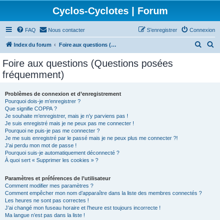
Cyclos-Cyclotes | Forum
FAQ
Nous contacter
S’enregistrer
Connexion
R
R
Index du forum
Foire aux questions (Questions posées fréquemment)
e
e
Foire aux questions (Questions posées
c
c
fréquemment)
h
h
e
e
Problèmes de connexion et d’enregistrement
Pourquoi dois-je m’enregistrer ?
r
r
Que signifie COPPA ?
c
c
Je souhaite m’enregistrer, mais je n’y parviens pas !
Je suis enregistré mais je ne peux pas me connecter !
h
h
Pourquoi ne puis-je pas me connecter ?
Je me suis enregistré par le passé mais je ne peux plus me connecter ?!
e
e
J’ai perdu mon mot de passe !
r
r
Pourquoi suis-je automatiquement déconnecté ?
À quoi sert « Supprimer les cookies » ?
Paramètres et préférences de l’utilisateur
Comment modifier mes paramètres ?
Comment empêcher mon nom d’apparaître dans la liste des membres connectés ?
Les heures ne sont pas correctes !
J’ai changé mon fuseau horaire et l’heure est toujours incorrecte !
Ma langue n’est pas dans la liste !