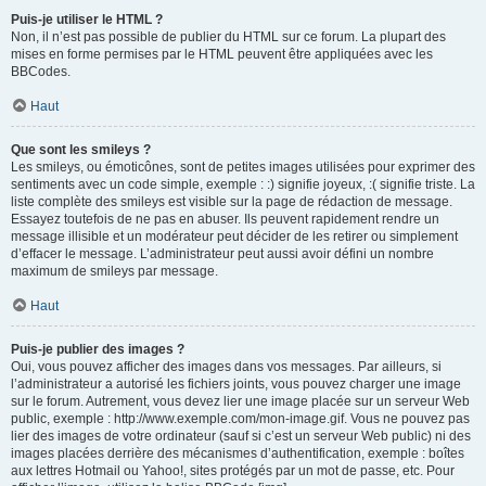
Puis-je utiliser le HTML ?
Non, il n’est pas possible de publier du HTML sur ce forum. La plupart des
mises en forme permises par le HTML peuvent être appliquées avec les
BBCodes.
Haut
Que sont les smileys ?
Les smileys, ou émoticônes, sont de petites images utilisées pour exprimer des
sentiments avec un code simple, exemple : :) signifie joyeux, :( signifie triste. La
liste complète des smileys est visible sur la page de rédaction de message.
Essayez toutefois de ne pas en abuser. Ils peuvent rapidement rendre un
message illisible et un modérateur peut décider de les retirer ou simplement
d’effacer le message. L’administrateur peut aussi avoir défini un nombre
maximum de smileys par message.
Haut
Puis-je publier des images ?
Oui, vous pouvez afficher des images dans vos messages. Par ailleurs, si
l’administrateur a autorisé les fichiers joints, vous pouvez charger une image
sur le forum. Autrement, vous devez lier une image placée sur un serveur Web
public, exemple : http://www.exemple.com/mon-image.gif. Vous ne pouvez pas
lier des images de votre ordinateur (sauf si c’est un serveur Web public) ni des
images placées derrière des mécanismes d’authentification, exemple : boîtes
aux lettres Hotmail ou Yahoo!, sites protégés par un mot de passe, etc. Pour