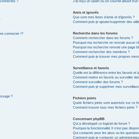
 connectés ?
J’ai reçu un spam ou un courriel abusif d’u
Amis et ignorés
Que sont mes listes d’amis et d’ignorés ?
?
Comment puis-je ajouter/supprimer des utilis
Recherche dans les forums
e connecter !?
Comment rechercher dans les forums ?
Pourquoi ma recherche ne renvoie aucun ré
Pourquoi ma recherche renvoie une page bl
Comment rechercher des membres ?
Comment puis-je trouver mes propres mess
Surveillance et favoris
Quelle est la différence entre les favoris et l
Comment mettre en favoris ou surveiller des
Comment surveiller des forums ?
Comment puis-je supprimer mes surveillanc
message ?
Fichiers joints
Quels fichiers joints sont autorisés sur ce f
Comment trouver tous mes fichiers joints ?
Concernant phpBB
Qui a développé ce logiciel de forum ?
Pourquoi la fonctionnalité X n’est pas dispon
Qui contacter pour les abus ou les questio
Comment puis-je contacter un administrateu