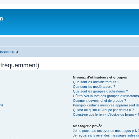
m
réquemment)
s fréquemment)
Niveaux d’utilisateurs et groupes
Que sont les administrateurs ?
Que sont les modérateurs ?
Que sont les groupes d’utilisateurs ?
Où trouver la liste des groupes d’utilisateur
Comment devenir chef de groupe ?
 ?!
Pourquoi certains membres apparaissent dan
Qu’est-ce qu’un « Groupe par défaut » ?
Qu’est-ce que le lien « L’équipe du forum » 
Messagerie privée
Je ne peux pas envoyer de messages privé
Je reçois sans arrêt des messages indésira