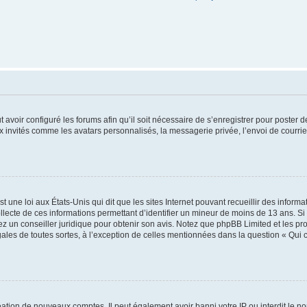
t avoir configuré les forums afin qu’il soit nécessaire de s’enregistrer pour poster
x invités comme les avatars personnalisés, la messagerie privée, l’envoi de courri
t une loi aux États-Unis qui dit que les sites Internet pouvant recueillir des infor
ollecte de ces informations permettant d’identifier un mineur de moins de 13 ans. S
tez un conseiller juridique pour obtenir son avis. Notez que phpBB Limited et les pr
gales de toutes sortes, à l’exception de celles mentionnées dans la question « Qui
réation de nouveaux comptes. Il peut également avoir banni votre IP ou interdit le no