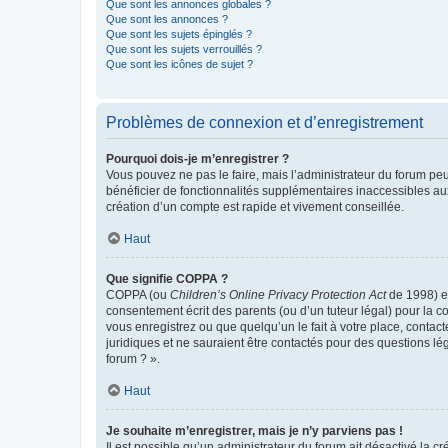
Que sont les annonces globales ?
Que sont les annonces ?
Que sont les sujets épinglés ?
Que sont les sujets verrouillés ?
Que sont les icônes de sujet ?
Problèmes de connexion et d’enregistrement
Pourquoi dois-je m’enregistrer ?
Vous pouvez ne pas le faire, mais l’administrateur du forum peu
bénéficier de fonctionnalités supplémentaires inaccessibles au
création d’un compte est rapide et vivement conseillée.
Haut
Que signifie COPPA ?
COPPA (ou
Children’s Online Privacy Protection Act
de 1998) es
consentement écrit des parents (ou d’un tuteur légal) pour la c
vous enregistrez ou que quelqu’un le fait à votre place, contac
juridiques et ne sauraient être contactés pour des questions lé
forum ? ».
Haut
Je souhaite m’enregistrer, mais je n’y parviens pas !
Il est possible qu’un administrateur du forum ait désactivé la c