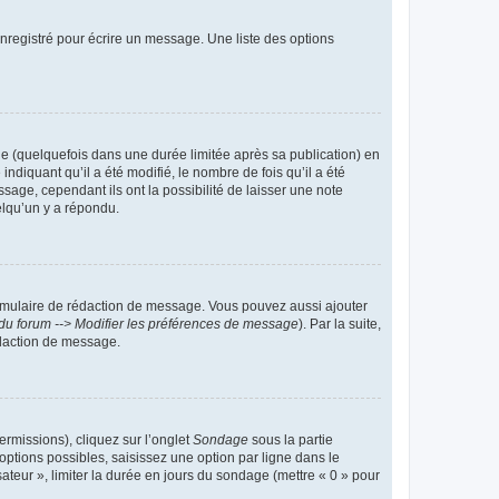
nregistré pour écrire un message. Une liste des options
 (quelquefois dans une durée limitée après sa publication) en
iquant qu’il a été modifié, le nombre de fois qu’il a été
sage, cependant ils ont la possibilité de laisser une note
elqu’un y a répondu.
rmulaire de rédaction de message. Vous pouvez aussi ajouter
du forum --> Modifier les préférences de message
). Par la suite,
daction de message.
ermissions), cliquez sur l’onglet
Sondage
sous la partie
ptions possibles, saisissez une option par ligne dans le
ateur », limiter la durée en jours du sondage (mettre « 0 » pour