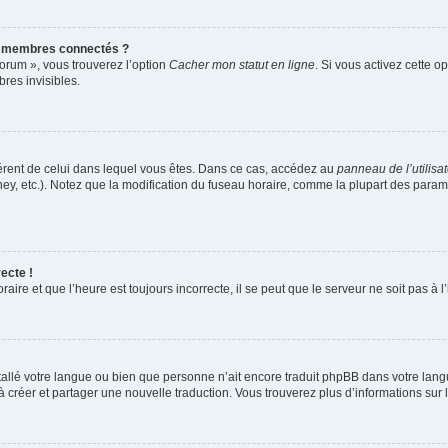
s membres connectés ?
forum », vous trouverez l’option
Cacher mon statut en ligne
. Si vous activez cette o
es invisibles.
ifférent de celui dans lequel vous êtes. Dans ce cas, accédez au
panneau de l’utilisa
ney, etc.). Notez que la modification du fuseau horaire, comme la plupart des para
ecte !
aire et que l’heure est toujours incorrecte, il se peut que le serveur ne soit pas à
installé votre langue ou bien que personne n’ait encore traduit phpBB dans votre l
s à créer et partager une nouvelle traduction. Vous trouverez plus d’informations sur l