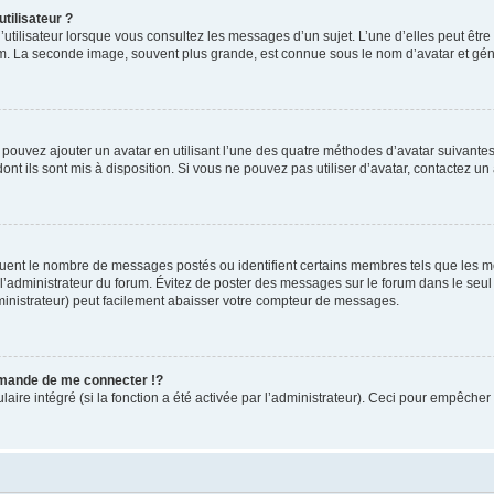
tilisateur ?
utilisateur lorsque vous consultez les messages d’un sujet. L’une d’elles peut êtr
rum. La seconde image, souvent plus grande, est connue sous le nom d’avatar et 
s pouvez ajouter un avatar en utilisant l’une des quatre méthodes d’avatar suivantes 
ont ils sont mis à disposition. Si vous ne pouvez pas utiliser d’avatar, contactez un
iquent le nombre de messages postés ou identifient certains membres tels que les 
ar l’administrateur du forum. Évitez de poster des messages sur le forum dans le seu
ministrateur) peut facilement abaisser votre compteur de messages.
mande de me connecter !?
re intégré (si la fonction a été activée par l’administrateur). Ceci pour empêcher l’u