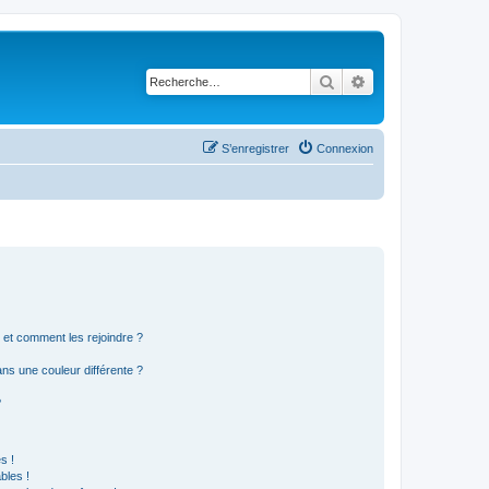
Rechercher
Recherche avancé
S’enregistrer
Connexion
s et comment les rejoindre ?
s une couleur différente ?
?
s !
bles !