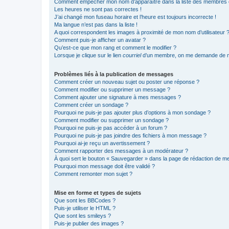
Comment empêcher mon nom d’apparaître dans la liste des membres
Les heures ne sont pas correctes !
J’ai changé mon fuseau horaire et l’heure est toujours incorrecte !
Ma langue n’est pas dans la liste !
A quoi correspondent les images à proximité de mon nom d’utilisateur 
Comment puis-je afficher un avatar ?
Qu’est-ce que mon rang et comment le modifier ?
Lorsque je clique sur le lien
courriel
d’un membre, on me demande de m
Problèmes liés à la publication de messages
Comment créer un nouveau sujet ou poster une réponse ?
Comment modifier ou supprimer un message ?
Comment ajouter une signature à mes messages ?
Comment créer un sondage ?
Pourquoi ne puis-je pas ajouter plus d’options à mon sondage ?
Comment modifier ou supprimer un sondage ?
Pourquoi ne puis-je pas accéder à un forum ?
Pourquoi ne puis-je pas joindre des fichiers à mon message ?
Pourquoi ai-je reçu un avertissement ?
Comment rapporter des messages à un modérateur ?
À quoi sert le bouton « Sauvegarder » dans la page de rédaction de 
Pourquoi mon message doit être validé ?
Comment remonter mon sujet ?
Mise en forme et types de sujets
Que sont les BBCodes ?
Puis-je utiliser le HTML ?
Que sont les smileys ?
Puis-je publier des images ?