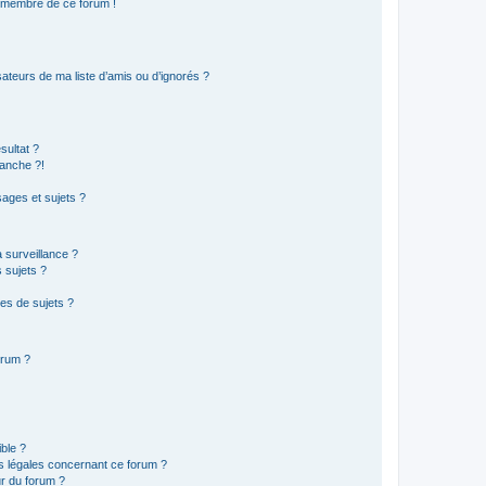
n membre de ce forum !
ateurs de ma liste d’amis ou d’ignorés ?
sultat ?
anche ?!
ages et sujets ?
a surveillance ?
 sujets ?
es de sujets ?
orum ?
ible ?
ns légales concernant ce forum ?
r du forum ?