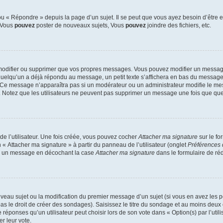
 « Répondre » depuis la page d’un sujet. Il se peut que vous ayez besoin d’être e
: Vous
pouvez
poster de nouveaux sujets, Vous
pouvez
joindre des fichiers, etc.
modifier ou supprimer que vos propres messages. Vous pouvez modifier un message
lqu’un a déjà répondu au message, un petit texte s’affichera en bas du message ind
n. Ce message n’apparaîtra pas si un modérateur ou un administrateur modifie le mes
ive. Notez que les utilisateurs ne peuvent pas supprimer un message une fois que qu
e l’utilisateur. Une fois créée, vous pouvez cocher
Attacher ma signature
sur le fo
 « Attacher ma signature » à partir du panneau de l’utilisateur (onglet
Préférences 
 à un message en décochant la case
Attacher ma signature
dans le formulaire de ré
ouveau sujet ou la modification du premier message d’un sujet (si vous en avez les p
 le droit de créer des sondages). Saisissez le titre du sondage et au moins deux o
onses qu’un utilisateur peut choisir lors de son vote dans « Option(s) par l’utilis
er leur vote.