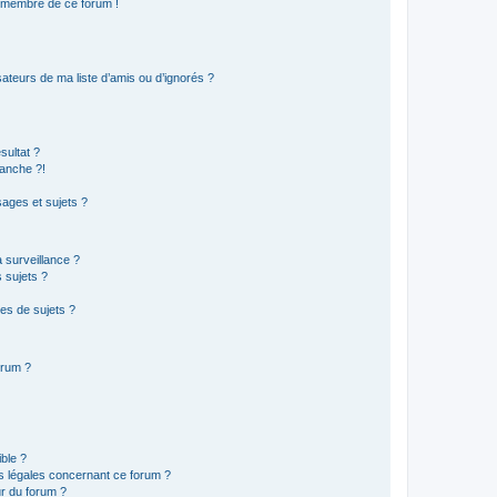
n membre de ce forum !
ateurs de ma liste d’amis ou d’ignorés ?
sultat ?
anche ?!
ages et sujets ?
a surveillance ?
 sujets ?
es de sujets ?
orum ?
ible ?
ns légales concernant ce forum ?
r du forum ?