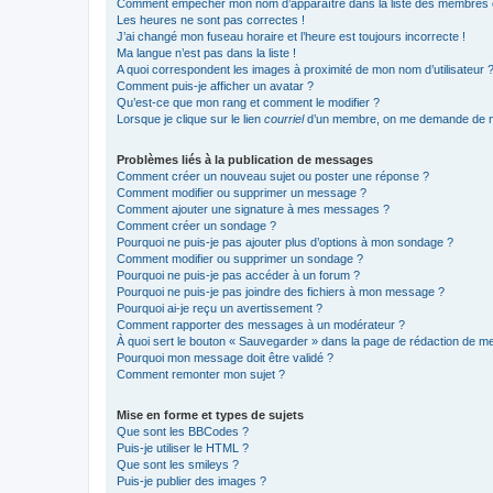
Comment empêcher mon nom d’apparaître dans la liste des membres
Les heures ne sont pas correctes !
J’ai changé mon fuseau horaire et l’heure est toujours incorrecte !
Ma langue n’est pas dans la liste !
A quoi correspondent les images à proximité de mon nom d’utilisateur 
Comment puis-je afficher un avatar ?
Qu’est-ce que mon rang et comment le modifier ?
Lorsque je clique sur le lien
courriel
d’un membre, on me demande de m
Problèmes liés à la publication de messages
Comment créer un nouveau sujet ou poster une réponse ?
Comment modifier ou supprimer un message ?
Comment ajouter une signature à mes messages ?
Comment créer un sondage ?
Pourquoi ne puis-je pas ajouter plus d’options à mon sondage ?
Comment modifier ou supprimer un sondage ?
Pourquoi ne puis-je pas accéder à un forum ?
Pourquoi ne puis-je pas joindre des fichiers à mon message ?
Pourquoi ai-je reçu un avertissement ?
Comment rapporter des messages à un modérateur ?
À quoi sert le bouton « Sauvegarder » dans la page de rédaction de 
Pourquoi mon message doit être validé ?
Comment remonter mon sujet ?
Mise en forme et types de sujets
Que sont les BBCodes ?
Puis-je utiliser le HTML ?
Que sont les smileys ?
Puis-je publier des images ?