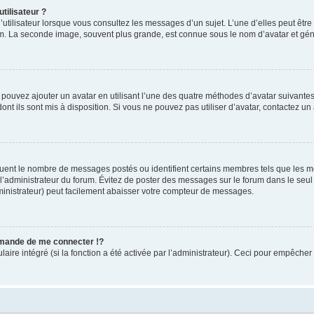
tilisateur ?
utilisateur lorsque vous consultez les messages d’un sujet. L’une d’elles peut êtr
rum. La seconde image, souvent plus grande, est connue sous le nom d’avatar et 
s pouvez ajouter un avatar en utilisant l’une des quatre méthodes d’avatar suivantes 
ont ils sont mis à disposition. Si vous ne pouvez pas utiliser d’avatar, contactez un
iquent le nombre de messages postés ou identifient certains membres tels que les 
ar l’administrateur du forum. Évitez de poster des messages sur le forum dans le seu
ministrateur) peut facilement abaisser votre compteur de messages.
mande de me connecter !?
re intégré (si la fonction a été activée par l’administrateur). Ceci pour empêcher l’u