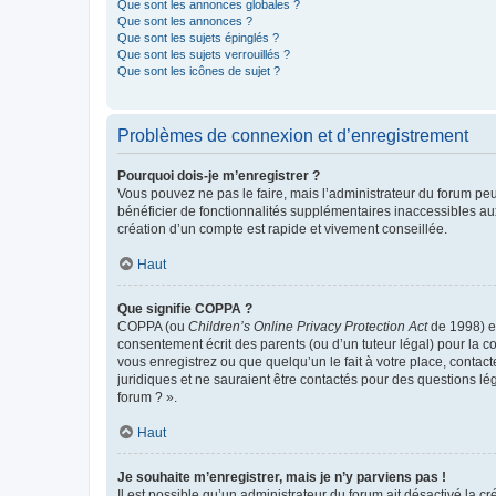
Que sont les annonces globales ?
Que sont les annonces ?
Que sont les sujets épinglés ?
Que sont les sujets verrouillés ?
Que sont les icônes de sujet ?
Problèmes de connexion et d’enregistrement
Pourquoi dois-je m’enregistrer ?
Vous pouvez ne pas le faire, mais l’administrateur du forum peu
bénéficier de fonctionnalités supplémentaires inaccessibles au
création d’un compte est rapide et vivement conseillée.
Haut
Que signifie COPPA ?
COPPA (ou
Children’s Online Privacy Protection Act
de 1998) es
consentement écrit des parents (ou d’un tuteur légal) pour la c
vous enregistrez ou que quelqu’un le fait à votre place, contac
juridiques et ne sauraient être contactés pour des questions lé
forum ? ».
Haut
Je souhaite m’enregistrer, mais je n’y parviens pas !
Il est possible qu’un administrateur du forum ait désactivé la c