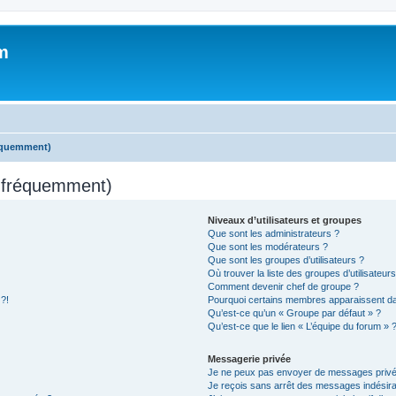
m
réquemment)
s fréquemment)
Niveaux d’utilisateurs et groupes
Que sont les administrateurs ?
Que sont les modérateurs ?
Que sont les groupes d’utilisateurs ?
Où trouver la liste des groupes d’utilisateur
Comment devenir chef de groupe ?
 ?!
Pourquoi certains membres apparaissent dan
Qu’est-ce qu’un « Groupe par défaut » ?
Qu’est-ce que le lien « L’équipe du forum » 
Messagerie privée
Je ne peux pas envoyer de messages privé
Je reçois sans arrêt des messages indésira