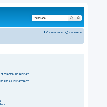
Rechercher
Recherche avancé
S’enregistrer
Connexion
s et comment les rejoindre ?
s une couleur différente ?
?
s !
bles !