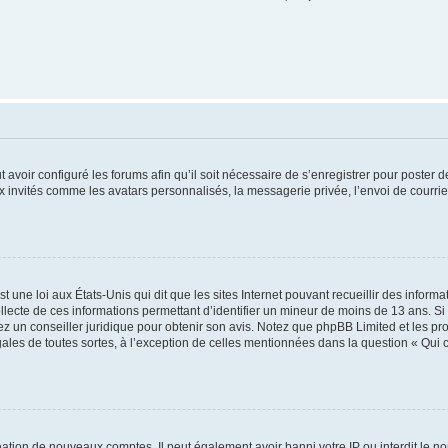
t avoir configuré les forums afin qu’il soit nécessaire de s’enregistrer pour poster
x invités comme les avatars personnalisés, la messagerie privée, l’envoi de courri
t une loi aux États-Unis qui dit que les sites Internet pouvant recueillir des infor
ollecte de ces informations permettant d’identifier un mineur de moins de 13 ans. S
tez un conseiller juridique pour obtenir son avis. Notez que phpBB Limited et les pr
gales de toutes sortes, à l’exception de celles mentionnées dans la question « Qui
réation de nouveaux comptes. Il peut également avoir banni votre IP ou interdit le no