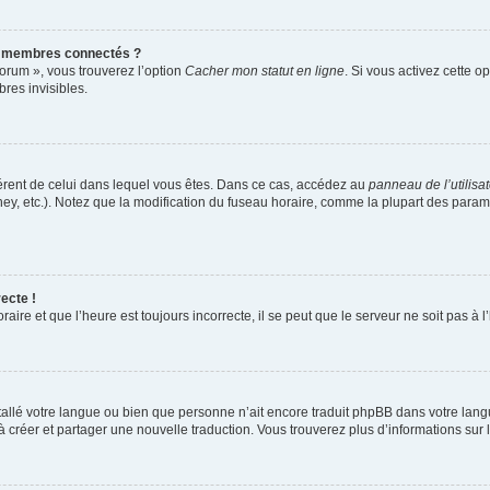
s membres connectés ?
forum », vous trouverez l’option
Cacher mon statut en ligne
. Si vous activez cette o
es invisibles.
ifférent de celui dans lequel vous êtes. Dans ce cas, accédez au
panneau de l’utilisa
ney, etc.). Notez que la modification du fuseau horaire, comme la plupart des para
ecte !
aire et que l’heure est toujours incorrecte, il se peut que le serveur ne soit pas à
installé votre langue ou bien que personne n’ait encore traduit phpBB dans votre l
s à créer et partager une nouvelle traduction. Vous trouverez plus d’informations sur l