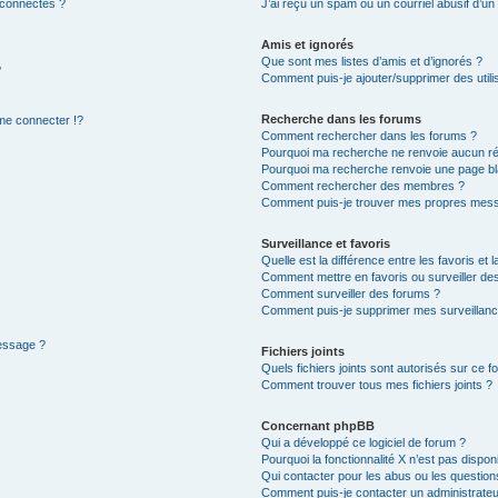
 connectés ?
J’ai reçu un spam ou un courriel abusif d’u
Amis et ignorés
Que sont mes listes d’amis et d’ignorés ?
?
Comment puis-je ajouter/supprimer des utilis
Recherche dans les forums
e connecter !?
Comment rechercher dans les forums ?
Pourquoi ma recherche ne renvoie aucun ré
Pourquoi ma recherche renvoie une page bl
Comment rechercher des membres ?
Comment puis-je trouver mes propres mess
Surveillance et favoris
Quelle est la différence entre les favoris et l
Comment mettre en favoris ou surveiller des
Comment surveiller des forums ?
Comment puis-je supprimer mes surveillanc
message ?
Fichiers joints
Quels fichiers joints sont autorisés sur ce f
Comment trouver tous mes fichiers joints ?
Concernant phpBB
Qui a développé ce logiciel de forum ?
Pourquoi la fonctionnalité X n’est pas dispon
Qui contacter pour les abus ou les questio
Comment puis-je contacter un administrateu