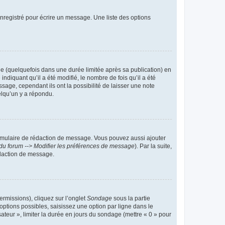
nregistré pour écrire un message. Une liste des options
 (quelquefois dans une durée limitée après sa publication) en
iquant qu’il a été modifié, le nombre de fois qu’il a été
sage, cependant ils ont la possibilité de laisser une note
elqu’un y a répondu.
rmulaire de rédaction de message. Vous pouvez aussi ajouter
du forum --> Modifier les préférences de message
). Par la suite,
daction de message.
ermissions), cliquez sur l’onglet
Sondage
sous la partie
ptions possibles, saisissez une option par ligne dans le
ateur », limiter la durée en jours du sondage (mettre « 0 » pour