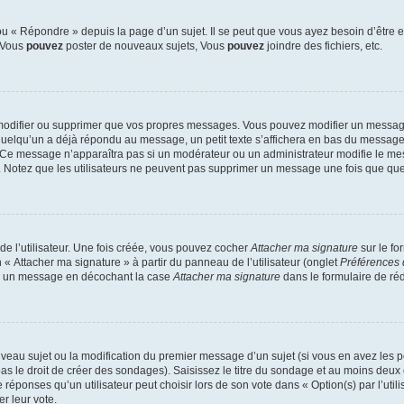
 « Répondre » depuis la page d’un sujet. Il se peut que vous ayez besoin d’être e
: Vous
pouvez
poster de nouveaux sujets, Vous
pouvez
joindre des fichiers, etc.
modifier ou supprimer que vos propres messages. Vous pouvez modifier un message
lqu’un a déjà répondu au message, un petit texte s’affichera en bas du message ind
n. Ce message n’apparaîtra pas si un modérateur ou un administrateur modifie le mes
ive. Notez que les utilisateurs ne peuvent pas supprimer un message une fois que qu
e l’utilisateur. Une fois créée, vous pouvez cocher
Attacher ma signature
sur le fo
 « Attacher ma signature » à partir du panneau de l’utilisateur (onglet
Préférences 
 à un message en décochant la case
Attacher ma signature
dans le formulaire de ré
ouveau sujet ou la modification du premier message d’un sujet (si vous en avez les p
 le droit de créer des sondages). Saisissez le titre du sondage et au moins deux o
onses qu’un utilisateur peut choisir lors de son vote dans « Option(s) par l’utilis
er leur vote.