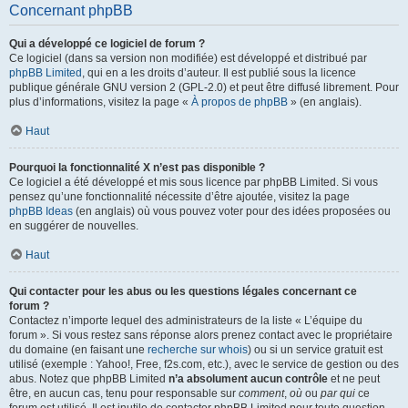
Concernant phpBB
Qui a développé ce logiciel de forum ?
Ce logiciel (dans sa version non modifiée) est développé et distribué par
phpBB Limited
, qui en a les droits d’auteur. Il est publié sous la licence
publique générale GNU version 2 (GPL-2.0) et peut être diffusé librement. Pour
plus d’informations, visitez la page «
À propos de phpBB
» (en anglais).
Haut
Pourquoi la fonctionnalité X n’est pas disponible ?
Ce logiciel a été développé et mis sous licence par phpBB Limited. Si vous
pensez qu’une fonctionnalité nécessite d’être ajoutée, visitez la page
phpBB Ideas
(en anglais) où vous pouvez voter pour des idées proposées ou
en suggérer de nouvelles.
Haut
Qui contacter pour les abus ou les questions légales concernant ce
forum ?
Contactez n’importe lequel des administrateurs de la liste « L’équipe du
forum ». Si vous restez sans réponse alors prenez contact avec le propriétaire
du domaine (en faisant une
recherche sur whois
) ou si un service gratuit est
utilisé (exemple : Yahoo!, Free, f2s.com, etc.), avec le service de gestion ou des
abus. Notez que phpBB Limited
n’a absolument aucun contrôle
et ne peut
être, en aucun cas, tenu pour responsable sur
comment
,
où
ou
par qui
ce