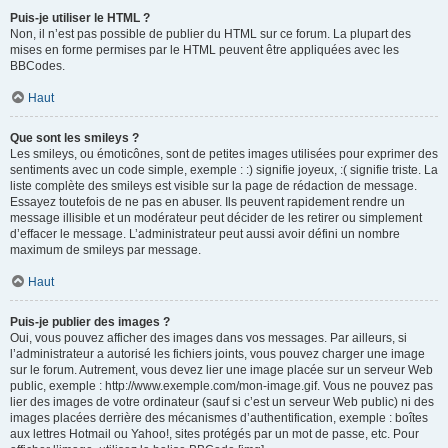
Puis-je utiliser le HTML ?
Non, il n’est pas possible de publier du HTML sur ce forum. La plupart des
mises en forme permises par le HTML peuvent être appliquées avec les
BBCodes.
Haut
Que sont les smileys ?
Les smileys, ou émoticônes, sont de petites images utilisées pour exprimer des
sentiments avec un code simple, exemple : :) signifie joyeux, :( signifie triste. La
liste complète des smileys est visible sur la page de rédaction de message.
Essayez toutefois de ne pas en abuser. Ils peuvent rapidement rendre un
message illisible et un modérateur peut décider de les retirer ou simplement
d’effacer le message. L’administrateur peut aussi avoir défini un nombre
maximum de smileys par message.
Haut
Puis-je publier des images ?
Oui, vous pouvez afficher des images dans vos messages. Par ailleurs, si
l’administrateur a autorisé les fichiers joints, vous pouvez charger une image
sur le forum. Autrement, vous devez lier une image placée sur un serveur Web
public, exemple : http://www.exemple.com/mon-image.gif. Vous ne pouvez pas
lier des images de votre ordinateur (sauf si c’est un serveur Web public) ni des
images placées derrière des mécanismes d’authentification, exemple : boîtes
aux lettres Hotmail ou Yahoo!, sites protégés par un mot de passe, etc. Pour