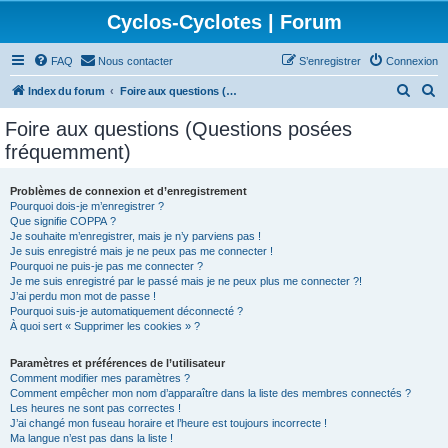
Cyclos-Cyclotes | Forum
FAQ
Nous contacter
S’enregistrer
Connexion
R
R
Index du forum
Foire aux questions (Questions posées fréquemment)
e
e
Foire aux questions (Questions posées
c
c
fréquemment)
h
h
e
e
Problèmes de connexion et d’enregistrement
Pourquoi dois-je m’enregistrer ?
r
r
Que signifie COPPA ?
c
c
Je souhaite m’enregistrer, mais je n’y parviens pas !
Je suis enregistré mais je ne peux pas me connecter !
h
h
Pourquoi ne puis-je pas me connecter ?
Je me suis enregistré par le passé mais je ne peux plus me connecter ?!
e
e
J’ai perdu mon mot de passe !
r
r
Pourquoi suis-je automatiquement déconnecté ?
À quoi sert « Supprimer les cookies » ?
Paramètres et préférences de l’utilisateur
Comment modifier mes paramètres ?
Comment empêcher mon nom d’apparaître dans la liste des membres connectés ?
Les heures ne sont pas correctes !
J’ai changé mon fuseau horaire et l’heure est toujours incorrecte !
Ma langue n’est pas dans la liste !