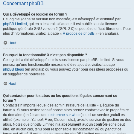
Concernant phpBB
Qui a développé ce logiciel de forum ?
Ce logiciel (dans sa version non modifiée) est développé et distribué par
phpBB Limited
, qui en a les droits d’auteur. Il est publié sous la licence
publique générale GNU version 2 (GPL-2.0) et peut être diffusé librement. Pour
plus d’informations, visitez la page «
À propos de phpBB
» (en anglais).
Haut
Pourquoi la fonctionnalité X n’est pas disponible ?
Ce logiciel a été développé et mis sous licence par phpBB Limited. Si vous
pensez qu’une fonctionnalité nécessite d’être ajoutée, visitez la page
phpBB Ideas
(en anglais) où vous pouvez voter pour des idées proposées ou
en suggérer de nouvelles.
Haut
Qui contacter pour les abus ou les questions légales concernant ce
forum ?
Contactez n’importe lequel des administrateurs de la liste « L’équipe du
forum ». Si vous restez sans réponse alors prenez contact avec le propriétaire
du domaine (en faisant une
recherche sur whois
) ou si un service gratuit est
utilisé (exemple : Yahoo!, Free, f2s.com, etc.), avec le service de gestion ou des
abus. Notez que phpBB Limited
n’a absolument aucun contrôle
et ne peut
être, en aucun cas, tenu pour responsable sur
comment
,
où
ou
par qui
ce