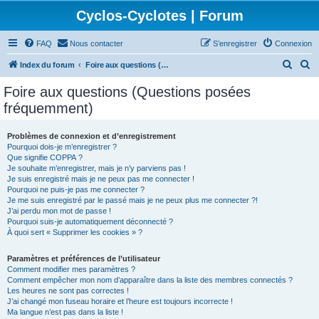
Cyclos-Cyclotes | Forum
FAQ
Nous contacter
S’enregistrer
Connexion
R
R
Index du forum
Foire aux questions (Questions posées fréquemment)
e
e
Foire aux questions (Questions posées
c
c
fréquemment)
h
h
e
e
Problèmes de connexion et d’enregistrement
Pourquoi dois-je m’enregistrer ?
r
r
Que signifie COPPA ?
c
c
Je souhaite m’enregistrer, mais je n’y parviens pas !
Je suis enregistré mais je ne peux pas me connecter !
h
h
Pourquoi ne puis-je pas me connecter ?
Je me suis enregistré par le passé mais je ne peux plus me connecter ?!
e
e
J’ai perdu mon mot de passe !
r
r
Pourquoi suis-je automatiquement déconnecté ?
À quoi sert « Supprimer les cookies » ?
Paramètres et préférences de l’utilisateur
Comment modifier mes paramètres ?
Comment empêcher mon nom d’apparaître dans la liste des membres connectés ?
Les heures ne sont pas correctes !
J’ai changé mon fuseau horaire et l’heure est toujours incorrecte !
Ma langue n’est pas dans la liste !