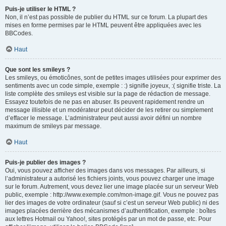
Puis-je utiliser le HTML ?
Non, il n’est pas possible de publier du HTML sur ce forum. La plupart des
mises en forme permises par le HTML peuvent être appliquées avec les
BBCodes.
Haut
Que sont les smileys ?
Les smileys, ou émoticônes, sont de petites images utilisées pour exprimer des
sentiments avec un code simple, exemple : :) signifie joyeux, :( signifie triste. La
liste complète des smileys est visible sur la page de rédaction de message.
Essayez toutefois de ne pas en abuser. Ils peuvent rapidement rendre un
message illisible et un modérateur peut décider de les retirer ou simplement
d’effacer le message. L’administrateur peut aussi avoir défini un nombre
maximum de smileys par message.
Haut
Puis-je publier des images ?
Oui, vous pouvez afficher des images dans vos messages. Par ailleurs, si
l’administrateur a autorisé les fichiers joints, vous pouvez charger une image
sur le forum. Autrement, vous devez lier une image placée sur un serveur Web
public, exemple : http://www.exemple.com/mon-image.gif. Vous ne pouvez pas
lier des images de votre ordinateur (sauf si c’est un serveur Web public) ni des
images placées derrière des mécanismes d’authentification, exemple : boîtes
aux lettres Hotmail ou Yahoo!, sites protégés par un mot de passe, etc. Pour