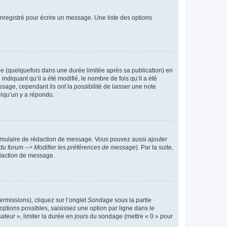
nregistré pour écrire un message. Une liste des options
 (quelquefois dans une durée limitée après sa publication) en
iquant qu’il a été modifié, le nombre de fois qu’il a été
sage, cependant ils ont la possibilité de laisser une note
elqu’un y a répondu.
rmulaire de rédaction de message. Vous pouvez aussi ajouter
du forum --> Modifier les préférences de message
). Par la suite,
daction de message.
ermissions), cliquez sur l’onglet
Sondage
sous la partie
ptions possibles, saisissez une option par ligne dans le
ateur », limiter la durée en jours du sondage (mettre « 0 » pour