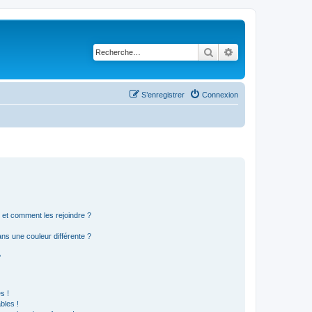
Rechercher
Recherche avancé
S’enregistrer
Connexion
s et comment les rejoindre ?
s une couleur différente ?
?
s !
bles !