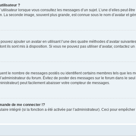
tilisateur ?
utilisateur lorsque vous consultez les messages d’un sujet. L’une d’elles peut êtr
rum. La seconde image, souvent plus grande, est connue sous le nom d’avatar et 
s pouvez ajouter un avatar en utilisant l’une des quatre méthodes d’avatar suivantes 
ont ils sont mis à disposition. Si vous ne pouvez pas utiliser d’avatar, contactez un
iquent le nombre de messages postés ou identifient certains membres tels que les 
ar l’administrateur du forum. Évitez de poster des messages sur le forum dans le seu
ministrateur) peut facilement abaisser votre compteur de messages.
mande de me connecter !?
re intégré (si la fonction a été activée par l’administrateur). Ceci pour empêcher l’u