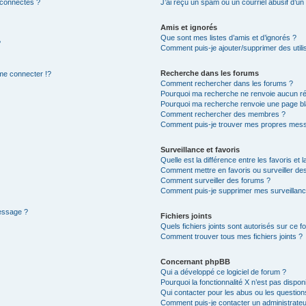
 connectés ?
J’ai reçu un spam ou un courriel abusif d’u
Amis et ignorés
Que sont mes listes d’amis et d’ignorés ?
?
Comment puis-je ajouter/supprimer des utilis
Recherche dans les forums
e connecter !?
Comment rechercher dans les forums ?
Pourquoi ma recherche ne renvoie aucun ré
Pourquoi ma recherche renvoie une page bl
Comment rechercher des membres ?
Comment puis-je trouver mes propres mess
Surveillance et favoris
Quelle est la différence entre les favoris et l
Comment mettre en favoris ou surveiller des
Comment surveiller des forums ?
Comment puis-je supprimer mes surveillanc
message ?
Fichiers joints
Quels fichiers joints sont autorisés sur ce f
Comment trouver tous mes fichiers joints ?
Concernant phpBB
Qui a développé ce logiciel de forum ?
Pourquoi la fonctionnalité X n’est pas dispon
Qui contacter pour les abus ou les questio
Comment puis-je contacter un administrateu