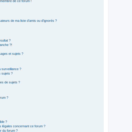
n membre de ce forum !
ateurs de ma liste d’amis ou d’ignorés ?
sultat ?
anche ?!
ages et sujets ?
a surveillance ?
 sujets ?
es de sujets ?
orum ?
ible ?
ns légales concernant ce forum ?
r du forum ?