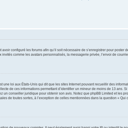
t avoir configuré les forums afin qu’il soit nécessaire de s’enregistrer pour poster
x invités comme les avatars personnalisés, la messagerie privée, l’envoi de courri
t une loi aux États-Unis qui dit que les sites Internet pouvant recueillir des infor
ollecte de ces informations permettant d’identifier un mineur de moins de 13 ans. S
tez un conseiller juridique pour obtenir son avis. Notez que phpBB Limited et les pr
gales de toutes sortes, à l’exception de celles mentionnées dans la question « Qui
réation de nouveaux comptes. Il peut également avoir banni votre IP ou interdit le no