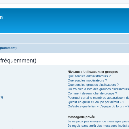
m
réquemment)
s fréquemment)
Niveaux d’utilisateurs et groupes
Que sont les administrateurs ?
Que sont les modérateurs ?
Que sont les groupes d’utilisateurs ?
Où trouver la liste des groupes d’utilisateur
Comment devenir chef de groupe ?
 ?!
Pourquoi certains membres apparaissent dan
Qu’est-ce qu’un « Groupe par défaut » ?
Qu’est-ce que le lien « L’équipe du forum » 
Messagerie privée
Je ne peux pas envoyer de messages privé
Je reçois sans arrêt des messages indésira