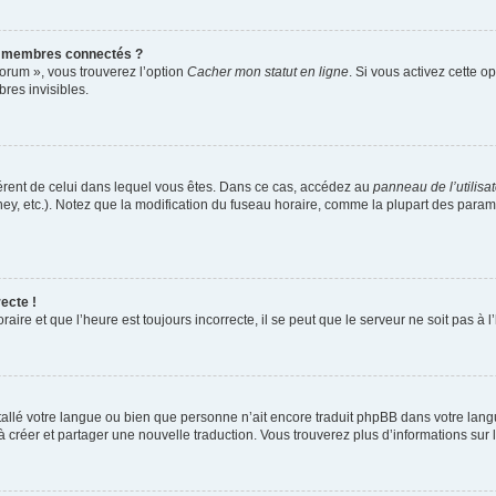
s membres connectés ?
forum », vous trouverez l’option
Cacher mon statut en ligne
. Si vous activez cette o
es invisibles.
ifférent de celui dans lequel vous êtes. Dans ce cas, accédez au
panneau de l’utilisa
ney, etc.). Notez que la modification du fuseau horaire, comme la plupart des para
ecte !
aire et que l’heure est toujours incorrecte, il se peut que le serveur ne soit pas à
installé votre langue ou bien que personne n’ait encore traduit phpBB dans votre l
s à créer et partager une nouvelle traduction. Vous trouverez plus d’informations sur l