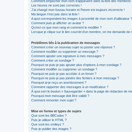
Comment empêcher mon nom d’apparaître dans la liste des membres
Les heures ne sont pas correctes !
J’ai changé mon fuseau horaire et l’heure est toujours incorrecte !
Ma langue n’est pas dans la liste !
A quoi correspondent les images à proximité de mon nom d’utilisateur 
Comment puis-je afficher un avatar ?
Qu’est-ce que mon rang et comment le modifier ?
Lorsque je clique sur le lien
courriel
d’un membre, on me demande de m
Problèmes liés à la publication de messages
Comment créer un nouveau sujet ou poster une réponse ?
Comment modifier ou supprimer un message ?
Comment ajouter une signature à mes messages ?
Comment créer un sondage ?
Pourquoi ne puis-je pas ajouter plus d’options à mon sondage ?
Comment modifier ou supprimer un sondage ?
Pourquoi ne puis-je pas accéder à un forum ?
Pourquoi ne puis-je pas joindre des fichiers à mon message ?
Pourquoi ai-je reçu un avertissement ?
Comment rapporter des messages à un modérateur ?
À quoi sert le bouton « Sauvegarder » dans la page de rédaction de 
Pourquoi mon message doit être validé ?
Comment remonter mon sujet ?
Mise en forme et types de sujets
Que sont les BBCodes ?
Puis-je utiliser le HTML ?
Que sont les smileys ?
Puis-je publier des images ?