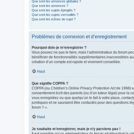
Que sont les annonces globales ?
Que sont les annonces ?
Que sont les sujets épinglés ?
Que sont les sujets verrouillés ?
Que sont les icônes de sujet ?
Problèmes de connexion et d’enregistrement
Pourquoi dois-je m’enregistrer ?
Vous pouvez ne pas le faire, mais l’administrateur du forum peu
bénéficier de fonctionnalités supplémentaires inaccessibles au
création d’un compte est rapide et vivement conseillée.
Haut
Que signifie COPPA ?
COPPA (ou
Children’s Online Privacy Protection Act
de 1998) es
consentement écrit des parents (ou d’un tuteur légal) pour la c
vous enregistrez ou que quelqu’un le fait à votre place, contac
juridiques et ne sauraient être contactés pour des questions lé
forum ? ».
Haut
Je souhaite m’enregistrer, mais je n’y parviens pas !
Il est possible qu’un administrateur du forum ait désactivé la c