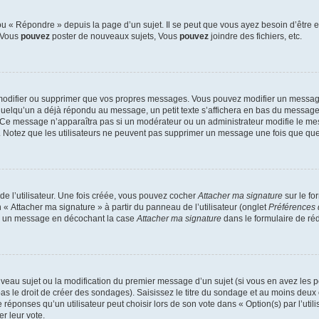
 « Répondre » depuis la page d’un sujet. Il se peut que vous ayez besoin d’être e
: Vous
pouvez
poster de nouveaux sujets, Vous
pouvez
joindre des fichiers, etc.
modifier ou supprimer que vos propres messages. Vous pouvez modifier un message
lqu’un a déjà répondu au message, un petit texte s’affichera en bas du message ind
n. Ce message n’apparaîtra pas si un modérateur ou un administrateur modifie le mes
ive. Notez que les utilisateurs ne peuvent pas supprimer un message une fois que qu
e l’utilisateur. Une fois créée, vous pouvez cocher
Attacher ma signature
sur le fo
 « Attacher ma signature » à partir du panneau de l’utilisateur (onglet
Préférences 
 à un message en décochant la case
Attacher ma signature
dans le formulaire de ré
ouveau sujet ou la modification du premier message d’un sujet (si vous en avez les p
 le droit de créer des sondages). Saisissez le titre du sondage et au moins deux o
onses qu’un utilisateur peut choisir lors de son vote dans « Option(s) par l’utilis
er leur vote.