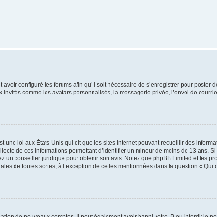
t avoir configuré les forums afin qu’il soit nécessaire de s’enregistrer pour poster
x invités comme les avatars personnalisés, la messagerie privée, l’envoi de courri
t une loi aux États-Unis qui dit que les sites Internet pouvant recueillir des infor
ollecte de ces informations permettant d’identifier un mineur de moins de 13 ans. S
tez un conseiller juridique pour obtenir son avis. Notez que phpBB Limited et les pr
gales de toutes sortes, à l’exception de celles mentionnées dans la question « Qui
réation de nouveaux comptes. Il peut également avoir banni votre IP ou interdit le no