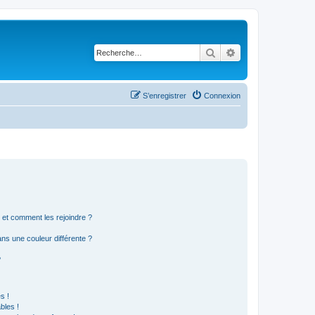
Rechercher
Recherche avancé
S’enregistrer
Connexion
s et comment les rejoindre ?
s une couleur différente ?
?
s !
bles !