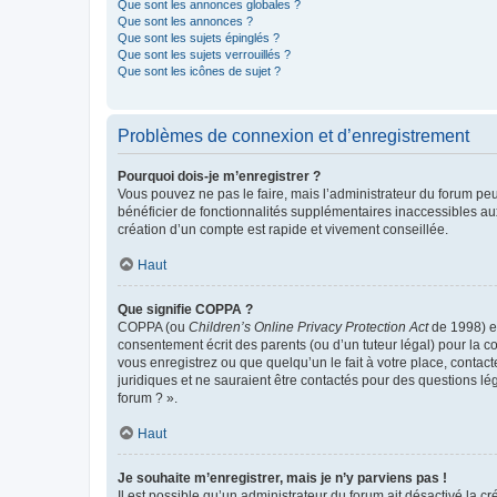
Que sont les annonces globales ?
Que sont les annonces ?
Que sont les sujets épinglés ?
Que sont les sujets verrouillés ?
Que sont les icônes de sujet ?
Problèmes de connexion et d’enregistrement
Pourquoi dois-je m’enregistrer ?
Vous pouvez ne pas le faire, mais l’administrateur du forum peu
bénéficier de fonctionnalités supplémentaires inaccessibles au
création d’un compte est rapide et vivement conseillée.
Haut
Que signifie COPPA ?
COPPA (ou
Children’s Online Privacy Protection Act
de 1998) es
consentement écrit des parents (ou d’un tuteur légal) pour la c
vous enregistrez ou que quelqu’un le fait à votre place, contac
juridiques et ne sauraient être contactés pour des questions lé
forum ? ».
Haut
Je souhaite m’enregistrer, mais je n’y parviens pas !
Il est possible qu’un administrateur du forum ait désactivé la c