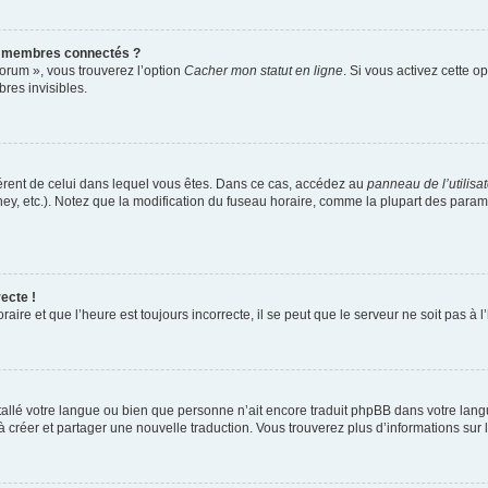
s membres connectés ?
forum », vous trouverez l’option
Cacher mon statut en ligne
. Si vous activez cette o
es invisibles.
ifférent de celui dans lequel vous êtes. Dans ce cas, accédez au
panneau de l’utilisa
ney, etc.). Notez que la modification du fuseau horaire, comme la plupart des para
ecte !
aire et que l’heure est toujours incorrecte, il se peut que le serveur ne soit pas à
installé votre langue ou bien que personne n’ait encore traduit phpBB dans votre l
s à créer et partager une nouvelle traduction. Vous trouverez plus d’informations sur l