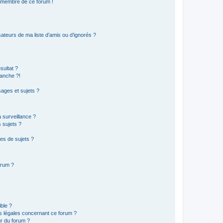
n membre de ce forum !
ateurs de ma liste d’amis ou d’ignorés ?
sultat ?
anche ?!
ages et sujets ?
a surveillance ?
 sujets ?
es de sujets ?
orum ?
ible ?
ns légales concernant ce forum ?
r du forum ?