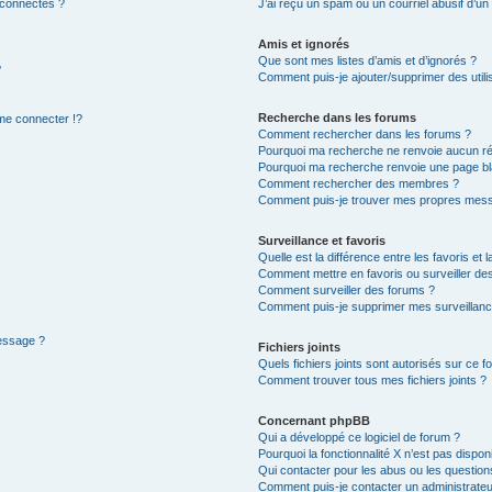
 connectés ?
J’ai reçu un spam ou un courriel abusif d’u
Amis et ignorés
Que sont mes listes d’amis et d’ignorés ?
?
Comment puis-je ajouter/supprimer des utilis
Recherche dans les forums
e connecter !?
Comment rechercher dans les forums ?
Pourquoi ma recherche ne renvoie aucun ré
Pourquoi ma recherche renvoie une page bl
Comment rechercher des membres ?
Comment puis-je trouver mes propres mess
Surveillance et favoris
Quelle est la différence entre les favoris et l
Comment mettre en favoris ou surveiller des
Comment surveiller des forums ?
Comment puis-je supprimer mes surveillanc
message ?
Fichiers joints
Quels fichiers joints sont autorisés sur ce f
Comment trouver tous mes fichiers joints ?
Concernant phpBB
Qui a développé ce logiciel de forum ?
Pourquoi la fonctionnalité X n’est pas dispon
Qui contacter pour les abus ou les questio
Comment puis-je contacter un administrateu