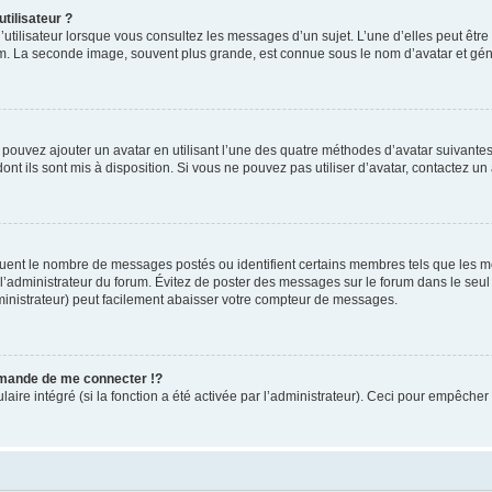
tilisateur ?
utilisateur lorsque vous consultez les messages d’un sujet. L’une d’elles peut êtr
rum. La seconde image, souvent plus grande, est connue sous le nom d’avatar et 
s pouvez ajouter un avatar en utilisant l’une des quatre méthodes d’avatar suivantes 
ont ils sont mis à disposition. Si vous ne pouvez pas utiliser d’avatar, contactez un
iquent le nombre de messages postés ou identifient certains membres tels que les 
ar l’administrateur du forum. Évitez de poster des messages sur le forum dans le seu
ministrateur) peut facilement abaisser votre compteur de messages.
mande de me connecter !?
re intégré (si la fonction a été activée par l’administrateur). Ceci pour empêcher l’u