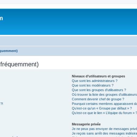
m
réquemment)
s fréquemment)
Niveaux d’utilisateurs et groupes
Que sont les administrateurs ?
Que sont les modérateurs ?
Que sont les groupes d’utilisateurs ?
Où trouver la liste des groupes d’utilisateur
Comment devenir chef de groupe ?
 ?!
Pourquoi certains membres apparaissent dan
Qu’est-ce qu’un « Groupe par défaut » ?
Qu’est-ce que le lien « L’équipe du forum » 
Messagerie privée
Je ne peux pas envoyer de messages privé
Je reçois sans arrêt des messages indésira