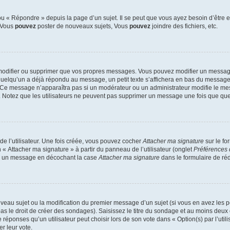
 « Répondre » depuis la page d’un sujet. Il se peut que vous ayez besoin d’être e
: Vous
pouvez
poster de nouveaux sujets, Vous
pouvez
joindre des fichiers, etc.
modifier ou supprimer que vos propres messages. Vous pouvez modifier un message
lqu’un a déjà répondu au message, un petit texte s’affichera en bas du message ind
n. Ce message n’apparaîtra pas si un modérateur ou un administrateur modifie le mes
ive. Notez que les utilisateurs ne peuvent pas supprimer un message une fois que qu
e l’utilisateur. Une fois créée, vous pouvez cocher
Attacher ma signature
sur le fo
 « Attacher ma signature » à partir du panneau de l’utilisateur (onglet
Préférences 
 à un message en décochant la case
Attacher ma signature
dans le formulaire de ré
ouveau sujet ou la modification du premier message d’un sujet (si vous en avez les p
 le droit de créer des sondages). Saisissez le titre du sondage et au moins deux o
onses qu’un utilisateur peut choisir lors de son vote dans « Option(s) par l’utilis
er leur vote.