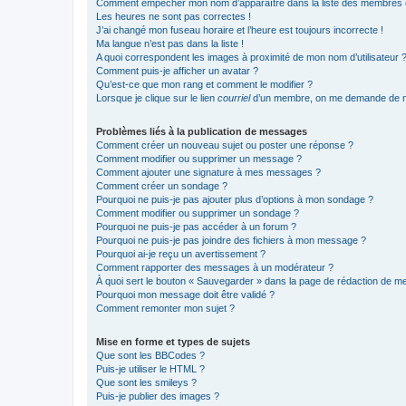
Comment empêcher mon nom d’apparaître dans la liste des membres
Les heures ne sont pas correctes !
J’ai changé mon fuseau horaire et l’heure est toujours incorrecte !
Ma langue n’est pas dans la liste !
A quoi correspondent les images à proximité de mon nom d’utilisateur 
Comment puis-je afficher un avatar ?
Qu’est-ce que mon rang et comment le modifier ?
Lorsque je clique sur le lien
courriel
d’un membre, on me demande de m
Problèmes liés à la publication de messages
Comment créer un nouveau sujet ou poster une réponse ?
Comment modifier ou supprimer un message ?
Comment ajouter une signature à mes messages ?
Comment créer un sondage ?
Pourquoi ne puis-je pas ajouter plus d’options à mon sondage ?
Comment modifier ou supprimer un sondage ?
Pourquoi ne puis-je pas accéder à un forum ?
Pourquoi ne puis-je pas joindre des fichiers à mon message ?
Pourquoi ai-je reçu un avertissement ?
Comment rapporter des messages à un modérateur ?
À quoi sert le bouton « Sauvegarder » dans la page de rédaction de 
Pourquoi mon message doit être validé ?
Comment remonter mon sujet ?
Mise en forme et types de sujets
Que sont les BBCodes ?
Puis-je utiliser le HTML ?
Que sont les smileys ?
Puis-je publier des images ?