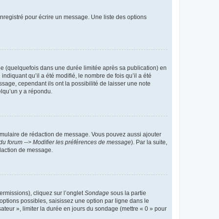
nregistré pour écrire un message. Une liste des options
 (quelquefois dans une durée limitée après sa publication) en
iquant qu’il a été modifié, le nombre de fois qu’il a été
sage, cependant ils ont la possibilité de laisser une note
elqu’un y a répondu.
rmulaire de rédaction de message. Vous pouvez aussi ajouter
du forum --> Modifier les préférences de message
). Par la suite,
daction de message.
ermissions), cliquez sur l’onglet
Sondage
sous la partie
ptions possibles, saisissez une option par ligne dans le
ateur », limiter la durée en jours du sondage (mettre « 0 » pour