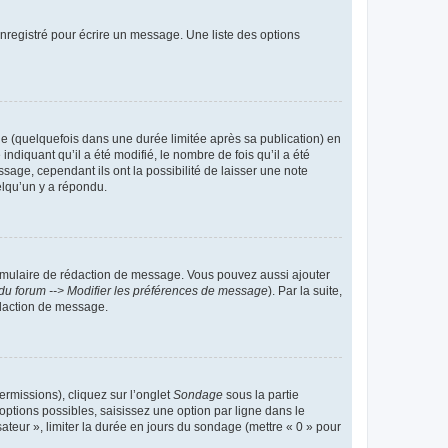
nregistré pour écrire un message. Une liste des options
 (quelquefois dans une durée limitée après sa publication) en
iquant qu’il a été modifié, le nombre de fois qu’il a été
sage, cependant ils ont la possibilité de laisser une note
elqu’un y a répondu.
rmulaire de rédaction de message. Vous pouvez aussi ajouter
du forum --> Modifier les préférences de message
). Par la suite,
daction de message.
ermissions), cliquez sur l’onglet
Sondage
sous la partie
ptions possibles, saisissez une option par ligne dans le
ateur », limiter la durée en jours du sondage (mettre « 0 » pour