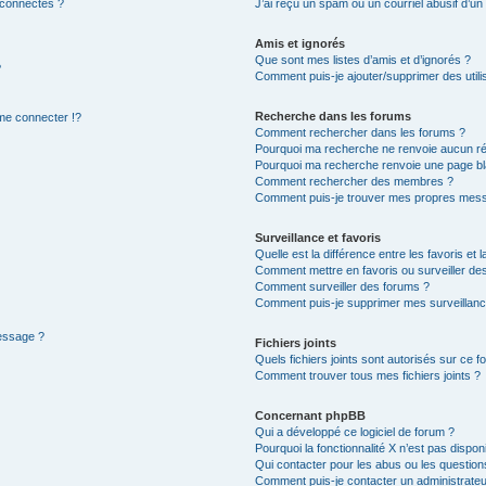
 connectés ?
J’ai reçu un spam ou un courriel abusif d’u
Amis et ignorés
Que sont mes listes d’amis et d’ignorés ?
?
Comment puis-je ajouter/supprimer des utilis
Recherche dans les forums
e connecter !?
Comment rechercher dans les forums ?
Pourquoi ma recherche ne renvoie aucun ré
Pourquoi ma recherche renvoie une page bl
Comment rechercher des membres ?
Comment puis-je trouver mes propres mess
Surveillance et favoris
Quelle est la différence entre les favoris et l
Comment mettre en favoris ou surveiller des
Comment surveiller des forums ?
Comment puis-je supprimer mes surveillanc
message ?
Fichiers joints
Quels fichiers joints sont autorisés sur ce f
Comment trouver tous mes fichiers joints ?
Concernant phpBB
Qui a développé ce logiciel de forum ?
Pourquoi la fonctionnalité X n’est pas dispon
Qui contacter pour les abus ou les questio
Comment puis-je contacter un administrateu