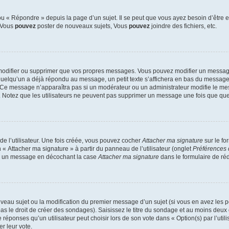
 « Répondre » depuis la page d’un sujet. Il se peut que vous ayez besoin d’être e
: Vous
pouvez
poster de nouveaux sujets, Vous
pouvez
joindre des fichiers, etc.
modifier ou supprimer que vos propres messages. Vous pouvez modifier un message
lqu’un a déjà répondu au message, un petit texte s’affichera en bas du message ind
n. Ce message n’apparaîtra pas si un modérateur ou un administrateur modifie le mes
ive. Notez que les utilisateurs ne peuvent pas supprimer un message une fois que qu
e l’utilisateur. Une fois créée, vous pouvez cocher
Attacher ma signature
sur le fo
 « Attacher ma signature » à partir du panneau de l’utilisateur (onglet
Préférences 
 à un message en décochant la case
Attacher ma signature
dans le formulaire de ré
ouveau sujet ou la modification du premier message d’un sujet (si vous en avez les p
 le droit de créer des sondages). Saisissez le titre du sondage et au moins deux o
onses qu’un utilisateur peut choisir lors de son vote dans « Option(s) par l’utilis
er leur vote.