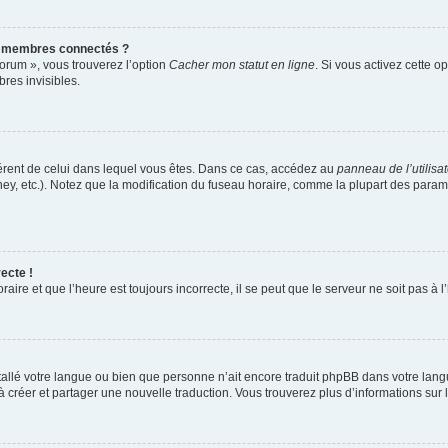
s membres connectés ?
forum », vous trouverez l’option
Cacher mon statut en ligne
. Si vous activez cette o
es invisibles.
ifférent de celui dans lequel vous êtes. Dans ce cas, accédez au
panneau de l’utilisa
ney, etc.). Notez que la modification du fuseau horaire, comme la plupart des para
ecte !
aire et que l’heure est toujours incorrecte, il se peut que le serveur ne soit pas à
installé votre langue ou bien que personne n’ait encore traduit phpBB dans votre l
s à créer et partager une nouvelle traduction. Vous trouverez plus d’informations sur l