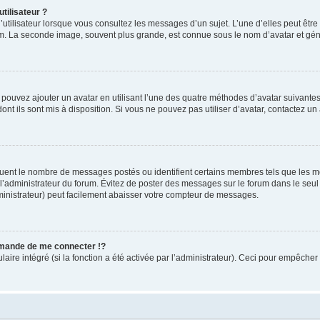
tilisateur ?
utilisateur lorsque vous consultez les messages d’un sujet. L’une d’elles peut êtr
rum. La seconde image, souvent plus grande, est connue sous le nom d’avatar et 
s pouvez ajouter un avatar en utilisant l’une des quatre méthodes d’avatar suivantes 
ont ils sont mis à disposition. Si vous ne pouvez pas utiliser d’avatar, contactez un
iquent le nombre de messages postés ou identifient certains membres tels que les 
ar l’administrateur du forum. Évitez de poster des messages sur le forum dans le seu
ministrateur) peut facilement abaisser votre compteur de messages.
mande de me connecter !?
re intégré (si la fonction a été activée par l’administrateur). Ceci pour empêcher l’u