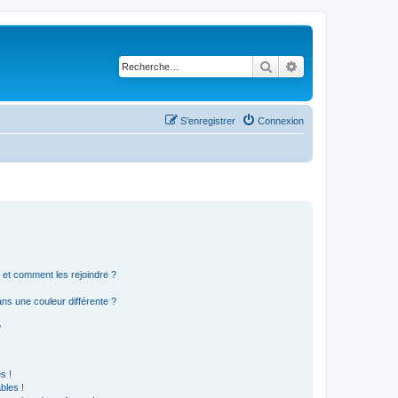
Rechercher
Recherche avancé
S’enregistrer
Connexion
s et comment les rejoindre ?
s une couleur différente ?
?
s !
bles !