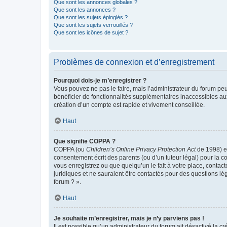
Que sont les annonces globales ?
Que sont les annonces ?
Que sont les sujets épinglés ?
Que sont les sujets verrouillés ?
Que sont les icônes de sujet ?
Problèmes de connexion et d’enregistrement
Pourquoi dois-je m’enregistrer ?
Vous pouvez ne pas le faire, mais l’administrateur du forum peu
bénéficier de fonctionnalités supplémentaires inaccessibles au
création d’un compte est rapide et vivement conseillée.
Haut
Que signifie COPPA ?
COPPA (ou
Children’s Online Privacy Protection Act
de 1998) es
consentement écrit des parents (ou d’un tuteur légal) pour la c
vous enregistrez ou que quelqu’un le fait à votre place, contac
juridiques et ne sauraient être contactés pour des questions lé
forum ? ».
Haut
Je souhaite m’enregistrer, mais je n’y parviens pas !
Il est possible qu’un administrateur du forum ait désactivé la c