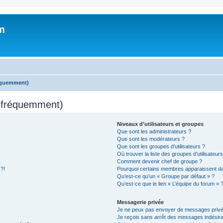
m
réquemment)
s fréquemment)
Niveaux d’utilisateurs et groupes
Que sont les administrateurs ?
Que sont les modérateurs ?
Que sont les groupes d’utilisateurs ?
Où trouver la liste des groupes d’utilisateur
Comment devenir chef de groupe ?
 ?!
Pourquoi certains membres apparaissent dan
Qu’est-ce qu’un « Groupe par défaut » ?
Qu’est-ce que le lien « L’équipe du forum » 
Messagerie privée
Je ne peux pas envoyer de messages privé
Je reçois sans arrêt des messages indésira