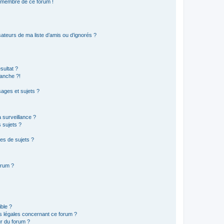
n membre de ce forum !
ateurs de ma liste d’amis ou d’ignorés ?
sultat ?
anche ?!
ages et sujets ?
a surveillance ?
 sujets ?
es de sujets ?
orum ?
ible ?
ns légales concernant ce forum ?
r du forum ?