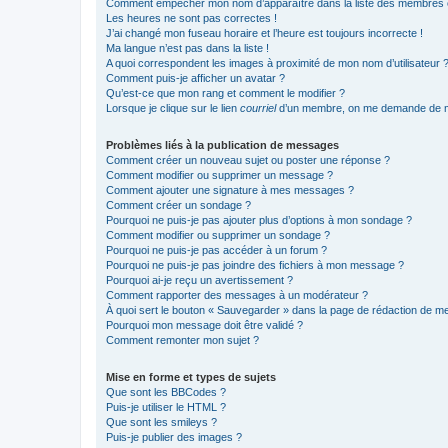
Comment empêcher mon nom d’apparaître dans la liste des membres
Les heures ne sont pas correctes !
J’ai changé mon fuseau horaire et l’heure est toujours incorrecte !
Ma langue n’est pas dans la liste !
A quoi correspondent les images à proximité de mon nom d’utilisateur 
Comment puis-je afficher un avatar ?
Qu’est-ce que mon rang et comment le modifier ?
Lorsque je clique sur le lien
courriel
d’un membre, on me demande de m
Problèmes liés à la publication de messages
Comment créer un nouveau sujet ou poster une réponse ?
Comment modifier ou supprimer un message ?
Comment ajouter une signature à mes messages ?
Comment créer un sondage ?
Pourquoi ne puis-je pas ajouter plus d’options à mon sondage ?
Comment modifier ou supprimer un sondage ?
Pourquoi ne puis-je pas accéder à un forum ?
Pourquoi ne puis-je pas joindre des fichiers à mon message ?
Pourquoi ai-je reçu un avertissement ?
Comment rapporter des messages à un modérateur ?
À quoi sert le bouton « Sauvegarder » dans la page de rédaction de 
Pourquoi mon message doit être validé ?
Comment remonter mon sujet ?
Mise en forme et types de sujets
Que sont les BBCodes ?
Puis-je utiliser le HTML ?
Que sont les smileys ?
Puis-je publier des images ?