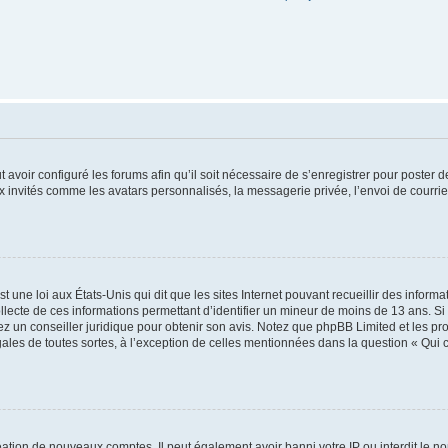
t avoir configuré les forums afin qu’il soit nécessaire de s’enregistrer pour poster
x invités comme les avatars personnalisés, la messagerie privée, l’envoi de courri
t une loi aux États-Unis qui dit que les sites Internet pouvant recueillir des infor
ollecte de ces informations permettant d’identifier un mineur de moins de 13 ans. S
tez un conseiller juridique pour obtenir son avis. Notez que phpBB Limited et les pr
gales de toutes sortes, à l’exception de celles mentionnées dans la question « Qui
réation de nouveaux comptes. Il peut également avoir banni votre IP ou interdit le no