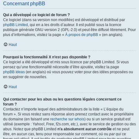
Concernant phpBB
Qui a développé ce logiciel de forum ?
Ce logiciel (dans sa version non modifiée) est développé et distribué par
phpBB Limited
, qui en a les droits d’auteur. Il est publié sous la licence
publique générale GNU version 2 (GPL-2.0) et peut être diffusé librement. Pour
plus d’informations, visitez la page «
À propos de phpBB
» (en anglais).
Haut
Pourquoi la fonctionnalité X n’est pas disponible ?
Ce logiciel a été développé et mis sous licence par phpBB Limited. Si vous
pensez qu’une fonctionnalité nécessite d’être ajoutée, visitez la page
phpBB Ideas
(en anglais) où vous pouvez voter pour des idées proposées ou
en suggérer de nouvelles.
Haut
Qui contacter pour les abus ou les questions légales concernant ce
forum ?
Contactez n’importe lequel des administrateurs de la liste « L’équipe du
forum ». Si vous restez sans réponse alors prenez contact avec le propriétaire
du domaine (en faisant une
recherche sur whois
) ou si un service gratuit est
utilisé (exemple : Yahoo!, Free, f2s.com, etc.), avec le service de gestion ou des
abus. Notez que phpBB Limited
n’a absolument aucun contrôle
et ne peut
être, en aucun cas, tenu pour responsable sur
comment
,
où
ou
par qui
ce