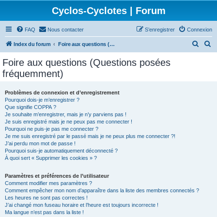
Cyclos-Cyclotes | Forum
FAQ
Nous contacter
S’enregistrer
Connexion
R
R
Index du forum
Foire aux questions (Questions posées fréquemment)
e
e
Foire aux questions (Questions posées
c
c
fréquemment)
h
h
e
e
Problèmes de connexion et d’enregistrement
Pourquoi dois-je m’enregistrer ?
r
r
Que signifie COPPA ?
c
c
Je souhaite m’enregistrer, mais je n’y parviens pas !
Je suis enregistré mais je ne peux pas me connecter !
h
h
Pourquoi ne puis-je pas me connecter ?
Je me suis enregistré par le passé mais je ne peux plus me connecter ?!
e
e
J’ai perdu mon mot de passe !
r
r
Pourquoi suis-je automatiquement déconnecté ?
À quoi sert « Supprimer les cookies » ?
Paramètres et préférences de l’utilisateur
Comment modifier mes paramètres ?
Comment empêcher mon nom d’apparaître dans la liste des membres connectés ?
Les heures ne sont pas correctes !
J’ai changé mon fuseau horaire et l’heure est toujours incorrecte !
Ma langue n’est pas dans la liste !