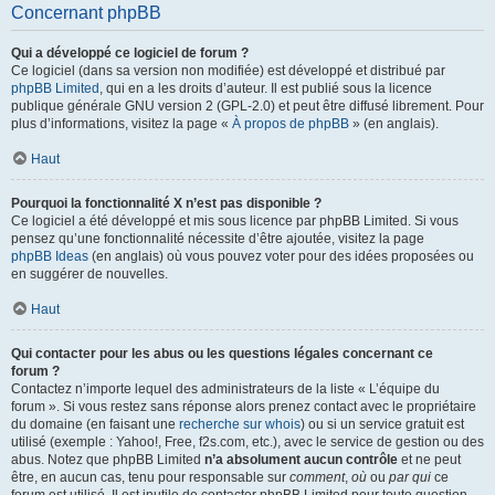
Concernant phpBB
Qui a développé ce logiciel de forum ?
Ce logiciel (dans sa version non modifiée) est développé et distribué par
phpBB Limited
, qui en a les droits d’auteur. Il est publié sous la licence
publique générale GNU version 2 (GPL-2.0) et peut être diffusé librement. Pour
plus d’informations, visitez la page «
À propos de phpBB
» (en anglais).
Haut
Pourquoi la fonctionnalité X n’est pas disponible ?
Ce logiciel a été développé et mis sous licence par phpBB Limited. Si vous
pensez qu’une fonctionnalité nécessite d’être ajoutée, visitez la page
phpBB Ideas
(en anglais) où vous pouvez voter pour des idées proposées ou
en suggérer de nouvelles.
Haut
Qui contacter pour les abus ou les questions légales concernant ce
forum ?
Contactez n’importe lequel des administrateurs de la liste « L’équipe du
forum ». Si vous restez sans réponse alors prenez contact avec le propriétaire
du domaine (en faisant une
recherche sur whois
) ou si un service gratuit est
utilisé (exemple : Yahoo!, Free, f2s.com, etc.), avec le service de gestion ou des
abus. Notez que phpBB Limited
n’a absolument aucun contrôle
et ne peut
être, en aucun cas, tenu pour responsable sur
comment
,
où
ou
par qui
ce