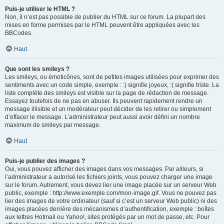
Puis-je utiliser le HTML ?
Non, il n’est pas possible de publier du HTML sur ce forum. La plupart des
mises en forme permises par le HTML peuvent être appliquées avec les
BBCodes.
Haut
Que sont les smileys ?
Les smileys, ou émoticônes, sont de petites images utilisées pour exprimer des
sentiments avec un code simple, exemple : :) signifie joyeux, :( signifie triste. La
liste complète des smileys est visible sur la page de rédaction de message.
Essayez toutefois de ne pas en abuser. Ils peuvent rapidement rendre un
message illisible et un modérateur peut décider de les retirer ou simplement
d’effacer le message. L’administrateur peut aussi avoir défini un nombre
maximum de smileys par message.
Haut
Puis-je publier des images ?
Oui, vous pouvez afficher des images dans vos messages. Par ailleurs, si
l’administrateur a autorisé les fichiers joints, vous pouvez charger une image
sur le forum. Autrement, vous devez lier une image placée sur un serveur Web
public, exemple : http://www.exemple.com/mon-image.gif. Vous ne pouvez pas
lier des images de votre ordinateur (sauf si c’est un serveur Web public) ni des
images placées derrière des mécanismes d’authentification, exemple : boîtes
aux lettres Hotmail ou Yahoo!, sites protégés par un mot de passe, etc. Pour