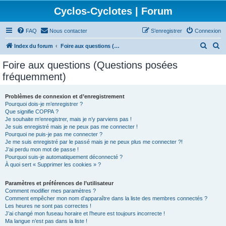
Cyclos-Cyclotes | Forum
FAQ
Nous contacter
S’enregistrer
Connexion
R
R
Index du forum
Foire aux questions (Questions posées fréquemment)
e
e
Foire aux questions (Questions posées
c
c
fréquemment)
h
h
e
e
Problèmes de connexion et d’enregistrement
Pourquoi dois-je m’enregistrer ?
r
r
Que signifie COPPA ?
c
c
Je souhaite m’enregistrer, mais je n’y parviens pas !
Je suis enregistré mais je ne peux pas me connecter !
h
h
Pourquoi ne puis-je pas me connecter ?
Je me suis enregistré par le passé mais je ne peux plus me connecter ?!
e
e
J’ai perdu mon mot de passe !
r
r
Pourquoi suis-je automatiquement déconnecté ?
À quoi sert « Supprimer les cookies » ?
Paramètres et préférences de l’utilisateur
Comment modifier mes paramètres ?
Comment empêcher mon nom d’apparaître dans la liste des membres connectés ?
Les heures ne sont pas correctes !
J’ai changé mon fuseau horaire et l’heure est toujours incorrecte !
Ma langue n’est pas dans la liste !