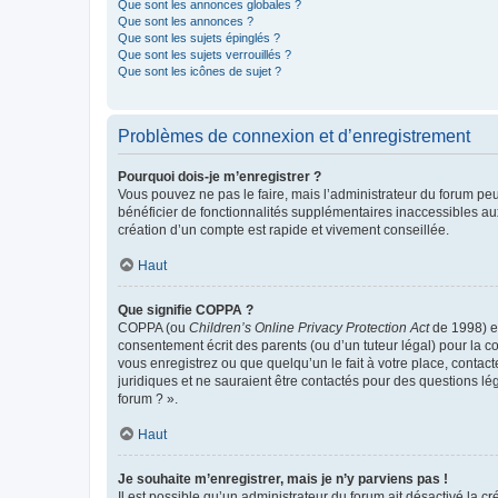
Que sont les annonces globales ?
Que sont les annonces ?
Que sont les sujets épinglés ?
Que sont les sujets verrouillés ?
Que sont les icônes de sujet ?
Problèmes de connexion et d’enregistrement
Pourquoi dois-je m’enregistrer ?
Vous pouvez ne pas le faire, mais l’administrateur du forum peu
bénéficier de fonctionnalités supplémentaires inaccessibles au
création d’un compte est rapide et vivement conseillée.
Haut
Que signifie COPPA ?
COPPA (ou
Children’s Online Privacy Protection Act
de 1998) es
consentement écrit des parents (ou d’un tuteur légal) pour la c
vous enregistrez ou que quelqu’un le fait à votre place, contac
juridiques et ne sauraient être contactés pour des questions lé
forum ? ».
Haut
Je souhaite m’enregistrer, mais je n’y parviens pas !
Il est possible qu’un administrateur du forum ait désactivé la c