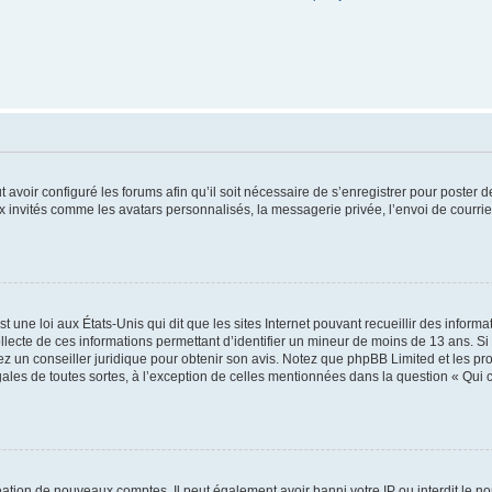
t avoir configuré les forums afin qu’il soit nécessaire de s’enregistrer pour poster
x invités comme les avatars personnalisés, la messagerie privée, l’envoi de courri
t une loi aux États-Unis qui dit que les sites Internet pouvant recueillir des infor
ollecte de ces informations permettant d’identifier un mineur de moins de 13 ans. S
tez un conseiller juridique pour obtenir son avis. Notez que phpBB Limited et les pr
gales de toutes sortes, à l’exception de celles mentionnées dans la question « Qui
réation de nouveaux comptes. Il peut également avoir banni votre IP ou interdit le no