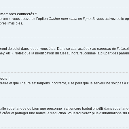
s membres connectés ?
forum », vous trouverez l’option
Cacher mon statut en ligne
. Si vous activez cette o
es invisibles.
ifférent de celui dans lequel vous êtes. Dans ce cas, accédez au
panneau de l’utilisa
ney, etc.). Notez que la modification du fuseau horaire, comme la plupart des para
ecte !
aire et que l’heure est toujours incorrecte, il se peut que le serveur ne soit pas à
installé votre langue ou bien que personne n’ait encore traduit phpBB dans votre l
s à créer et partager une nouvelle traduction. Vous trouverez plus d’informations sur l