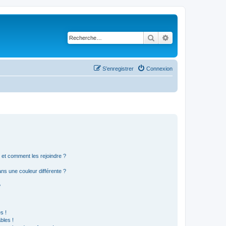
Rechercher
Recherche avancé
S’enregistrer
Connexion
s et comment les rejoindre ?
s une couleur différente ?
?
s !
bles !