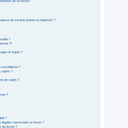
n membre de ce forum !
ateurs de ma liste d’amis ou d’ignorés ?
sultat ?
anche ?!
ages et sujets ?
a surveillance ?
 sujets ?
es de sujets ?
orum ?
ible ?
ns légales concernant ce forum ?
r du forum ?