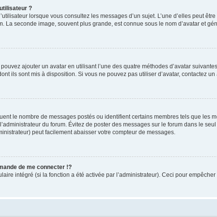
tilisateur ?
utilisateur lorsque vous consultez les messages d’un sujet. L’une d’elles peut êtr
rum. La seconde image, souvent plus grande, est connue sous le nom d’avatar et 
s pouvez ajouter un avatar en utilisant l’une des quatre méthodes d’avatar suivantes 
ont ils sont mis à disposition. Si vous ne pouvez pas utiliser d’avatar, contactez un
iquent le nombre de messages postés ou identifient certains membres tels que les 
ar l’administrateur du forum. Évitez de poster des messages sur le forum dans le seu
ministrateur) peut facilement abaisser votre compteur de messages.
mande de me connecter !?
re intégré (si la fonction a été activée par l’administrateur). Ceci pour empêcher l’u