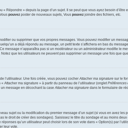
 « Répondre » depuis la page d’un sujet. Il se peut que vous ayez besoin d’être e
: Vous
pouvez
poster de nouveaux sujets, Vous
pouvez
joindre des fichiers, etc.
modifier ou supprimer que vos propres messages. Vous pouvez modifier un message
lqu’un a déjà répondu au message, un petit texte s’affichera en bas du message ind
n. Ce message n’apparaîtra pas si un modérateur ou un administrateur modifie le mes
ive. Notez que les utilisateurs ne peuvent pas supprimer un message une fois que qu
e l’utilisateur. Une fois créée, vous pouvez cocher
Attacher ma signature
sur le fo
 « Attacher ma signature » à partir du panneau de l’utilisateur (onglet
Préférences 
 à un message en décochant la case
Attacher ma signature
dans le formulaire de ré
ouveau sujet ou la modification du premier message d’un sujet (si vous en avez les p
 le droit de créer des sondages). Saisissez le titre du sondage et au moins deux o
onses qu’un utilisateur peut choisir lors de son vote dans « Option(s) par l’utilis
er leur vote.