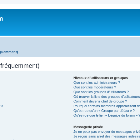
m
réquemment)
s fréquemment)
Niveaux d’utilisateurs et groupes
Que sont les administrateurs ?
Que sont les modérateurs ?
Que sont les groupes d’utilisateurs ?
Où trouver la liste des groupes d’utilisateur
Comment devenir chef de groupe ?
 ?!
Pourquoi certains membres apparaissent dan
Qu’est-ce qu’un « Groupe par défaut » ?
Qu’est-ce que le lien « L’équipe du forum » 
Messagerie privée
Je ne peux pas envoyer de messages privé
Je reçois sans arrêt des messages indésira