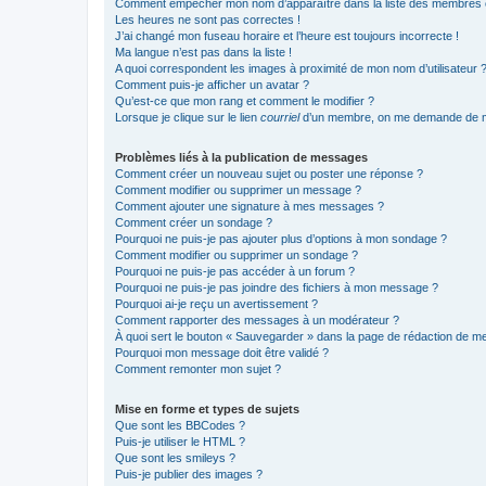
Comment empêcher mon nom d’apparaître dans la liste des membres
Les heures ne sont pas correctes !
J’ai changé mon fuseau horaire et l’heure est toujours incorrecte !
Ma langue n’est pas dans la liste !
A quoi correspondent les images à proximité de mon nom d’utilisateur 
Comment puis-je afficher un avatar ?
Qu’est-ce que mon rang et comment le modifier ?
Lorsque je clique sur le lien
courriel
d’un membre, on me demande de m
Problèmes liés à la publication de messages
Comment créer un nouveau sujet ou poster une réponse ?
Comment modifier ou supprimer un message ?
Comment ajouter une signature à mes messages ?
Comment créer un sondage ?
Pourquoi ne puis-je pas ajouter plus d’options à mon sondage ?
Comment modifier ou supprimer un sondage ?
Pourquoi ne puis-je pas accéder à un forum ?
Pourquoi ne puis-je pas joindre des fichiers à mon message ?
Pourquoi ai-je reçu un avertissement ?
Comment rapporter des messages à un modérateur ?
À quoi sert le bouton « Sauvegarder » dans la page de rédaction de 
Pourquoi mon message doit être validé ?
Comment remonter mon sujet ?
Mise en forme et types de sujets
Que sont les BBCodes ?
Puis-je utiliser le HTML ?
Que sont les smileys ?
Puis-je publier des images ?