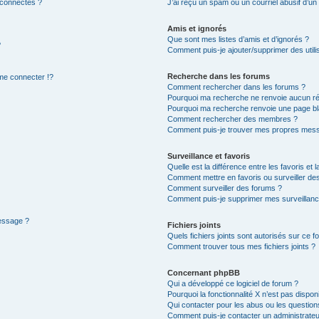
 connectés ?
J’ai reçu un spam ou un courriel abusif d’u
Amis et ignorés
Que sont mes listes d’amis et d’ignorés ?
?
Comment puis-je ajouter/supprimer des utilis
Recherche dans les forums
e connecter !?
Comment rechercher dans les forums ?
Pourquoi ma recherche ne renvoie aucun ré
Pourquoi ma recherche renvoie une page bl
Comment rechercher des membres ?
Comment puis-je trouver mes propres mess
Surveillance et favoris
Quelle est la différence entre les favoris et l
Comment mettre en favoris ou surveiller des
Comment surveiller des forums ?
Comment puis-je supprimer mes surveillanc
message ?
Fichiers joints
Quels fichiers joints sont autorisés sur ce f
Comment trouver tous mes fichiers joints ?
Concernant phpBB
Qui a développé ce logiciel de forum ?
Pourquoi la fonctionnalité X n’est pas dispon
Qui contacter pour les abus ou les questio
Comment puis-je contacter un administrateu