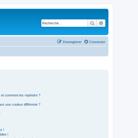
Rechercher
Recherche avancé
S’enregistrer
Connexion
s et comment les rejoindre ?
s une couleur différente ?
?
s !
bles !