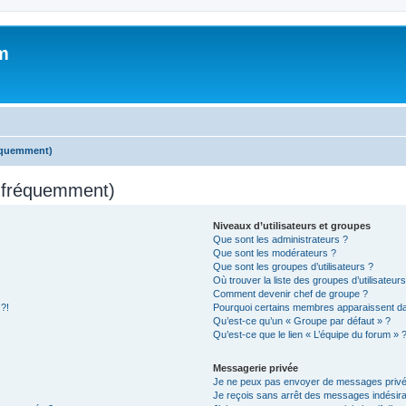
m
réquemment)
s fréquemment)
Niveaux d’utilisateurs et groupes
Que sont les administrateurs ?
Que sont les modérateurs ?
Que sont les groupes d’utilisateurs ?
Où trouver la liste des groupes d’utilisateur
Comment devenir chef de groupe ?
 ?!
Pourquoi certains membres apparaissent dan
Qu’est-ce qu’un « Groupe par défaut » ?
Qu’est-ce que le lien « L’équipe du forum » 
Messagerie privée
Je ne peux pas envoyer de messages privé
Je reçois sans arrêt des messages indésira