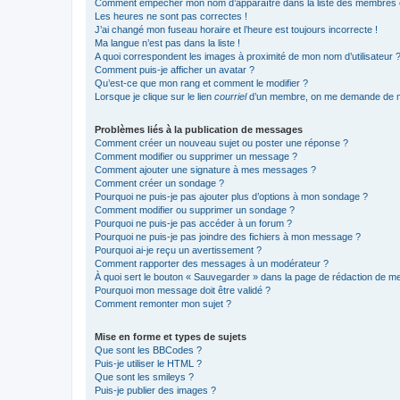
Comment empêcher mon nom d’apparaître dans la liste des membres
Les heures ne sont pas correctes !
J’ai changé mon fuseau horaire et l’heure est toujours incorrecte !
Ma langue n’est pas dans la liste !
A quoi correspondent les images à proximité de mon nom d’utilisateur 
Comment puis-je afficher un avatar ?
Qu’est-ce que mon rang et comment le modifier ?
Lorsque je clique sur le lien
courriel
d’un membre, on me demande de m
Problèmes liés à la publication de messages
Comment créer un nouveau sujet ou poster une réponse ?
Comment modifier ou supprimer un message ?
Comment ajouter une signature à mes messages ?
Comment créer un sondage ?
Pourquoi ne puis-je pas ajouter plus d’options à mon sondage ?
Comment modifier ou supprimer un sondage ?
Pourquoi ne puis-je pas accéder à un forum ?
Pourquoi ne puis-je pas joindre des fichiers à mon message ?
Pourquoi ai-je reçu un avertissement ?
Comment rapporter des messages à un modérateur ?
À quoi sert le bouton « Sauvegarder » dans la page de rédaction de 
Pourquoi mon message doit être validé ?
Comment remonter mon sujet ?
Mise en forme et types de sujets
Que sont les BBCodes ?
Puis-je utiliser le HTML ?
Que sont les smileys ?
Puis-je publier des images ?