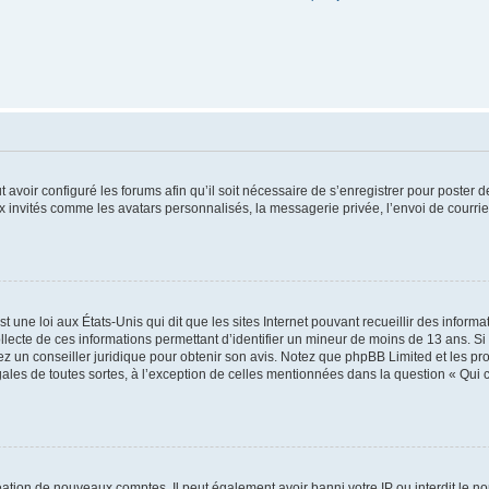
t avoir configuré les forums afin qu’il soit nécessaire de s’enregistrer pour poster
x invités comme les avatars personnalisés, la messagerie privée, l’envoi de courri
t une loi aux États-Unis qui dit que les sites Internet pouvant recueillir des infor
ollecte de ces informations permettant d’identifier un mineur de moins de 13 ans. S
tez un conseiller juridique pour obtenir son avis. Notez que phpBB Limited et les pr
gales de toutes sortes, à l’exception de celles mentionnées dans la question « Qui
réation de nouveaux comptes. Il peut également avoir banni votre IP ou interdit le no