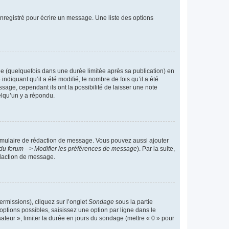
nregistré pour écrire un message. Une liste des options
 (quelquefois dans une durée limitée après sa publication) en
iquant qu’il a été modifié, le nombre de fois qu’il a été
sage, cependant ils ont la possibilité de laisser une note
elqu’un y a répondu.
rmulaire de rédaction de message. Vous pouvez aussi ajouter
du forum --> Modifier les préférences de message
). Par la suite,
daction de message.
ermissions), cliquez sur l’onglet
Sondage
sous la partie
ptions possibles, saisissez une option par ligne dans le
ateur », limiter la durée en jours du sondage (mettre « 0 » pour