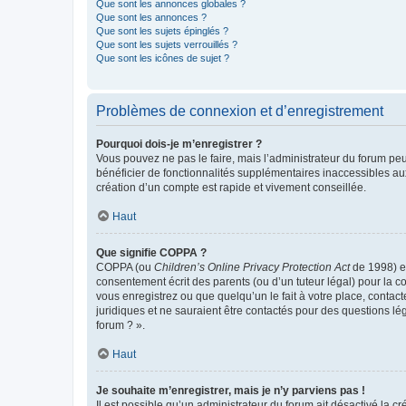
Que sont les annonces globales ?
Que sont les annonces ?
Que sont les sujets épinglés ?
Que sont les sujets verrouillés ?
Que sont les icônes de sujet ?
Problèmes de connexion et d’enregistrement
Pourquoi dois-je m’enregistrer ?
Vous pouvez ne pas le faire, mais l’administrateur du forum peu
bénéficier de fonctionnalités supplémentaires inaccessibles au
création d’un compte est rapide et vivement conseillée.
Haut
Que signifie COPPA ?
COPPA (ou
Children’s Online Privacy Protection Act
de 1998) es
consentement écrit des parents (ou d’un tuteur légal) pour la c
vous enregistrez ou que quelqu’un le fait à votre place, contac
juridiques et ne sauraient être contactés pour des questions lé
forum ? ».
Haut
Je souhaite m’enregistrer, mais je n’y parviens pas !
Il est possible qu’un administrateur du forum ait désactivé la c