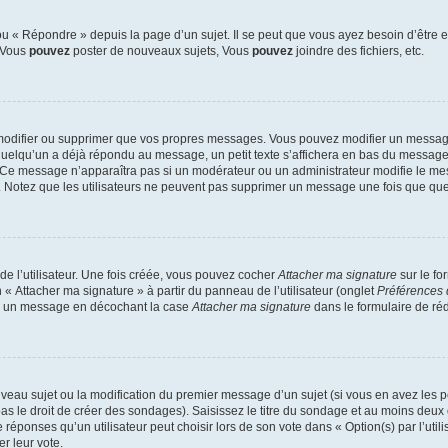
 « Répondre » depuis la page d’un sujet. Il se peut que vous ayez besoin d’être e
: Vous
pouvez
poster de nouveaux sujets, Vous
pouvez
joindre des fichiers, etc.
modifier ou supprimer que vos propres messages. Vous pouvez modifier un message
lqu’un a déjà répondu au message, un petit texte s’affichera en bas du message ind
n. Ce message n’apparaîtra pas si un modérateur ou un administrateur modifie le mes
ive. Notez que les utilisateurs ne peuvent pas supprimer un message une fois que qu
e l’utilisateur. Une fois créée, vous pouvez cocher
Attacher ma signature
sur le fo
 « Attacher ma signature » à partir du panneau de l’utilisateur (onglet
Préférences 
 à un message en décochant la case
Attacher ma signature
dans le formulaire de ré
ouveau sujet ou la modification du premier message d’un sujet (si vous en avez les p
 le droit de créer des sondages). Saisissez le titre du sondage et au moins deux o
onses qu’un utilisateur peut choisir lors de son vote dans « Option(s) par l’utilis
er leur vote.