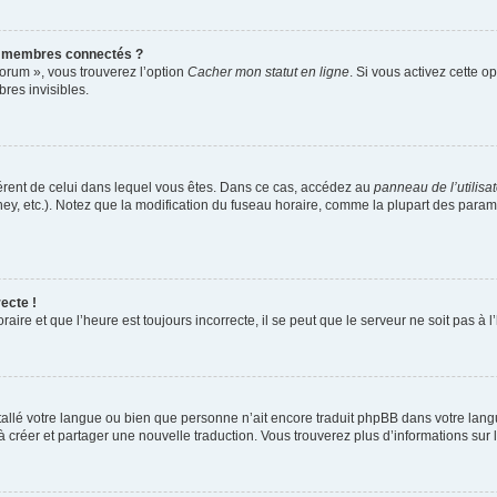
s membres connectés ?
forum », vous trouverez l’option
Cacher mon statut en ligne
. Si vous activez cette o
es invisibles.
ifférent de celui dans lequel vous êtes. Dans ce cas, accédez au
panneau de l’utilisa
ney, etc.). Notez que la modification du fuseau horaire, comme la plupart des para
ecte !
aire et que l’heure est toujours incorrecte, il se peut que le serveur ne soit pas à
installé votre langue ou bien que personne n’ait encore traduit phpBB dans votre l
s à créer et partager une nouvelle traduction. Vous trouverez plus d’informations sur l