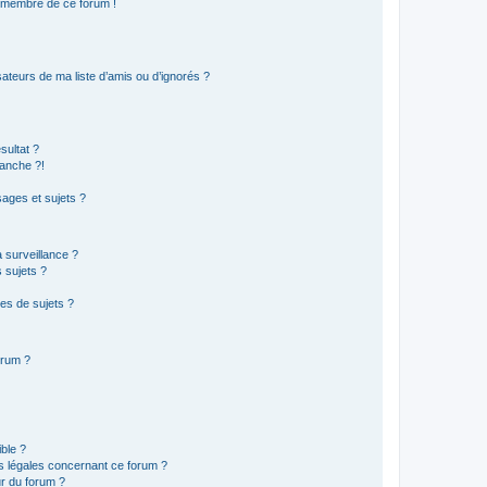
n membre de ce forum !
ateurs de ma liste d’amis ou d’ignorés ?
sultat ?
anche ?!
ages et sujets ?
a surveillance ?
 sujets ?
es de sujets ?
orum ?
ible ?
ns légales concernant ce forum ?
r du forum ?