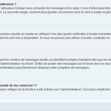
tilisateur ?
utilisateur lorsque vous consultez les messages d’un sujet. L’une d’elles peut êtr
rum. La seconde image, souvent plus grande, est connue sous le nom d’avatar et 
s pouvez ajouter un avatar en utilisant l’une des quatre méthodes d’avatar suivantes 
ont ils sont mis à disposition. Si vous ne pouvez pas utiliser d’avatar, contactez un
iquent le nombre de messages postés ou identifient certains membres tels que les 
ar l’administrateur du forum. Évitez de poster des messages sur le forum dans le seu
ministrateur) peut facilement abaisser votre compteur de messages.
mande de me connecter !?
re intégré (si la fonction a été activée par l’administrateur). Ceci pour empêcher l’u