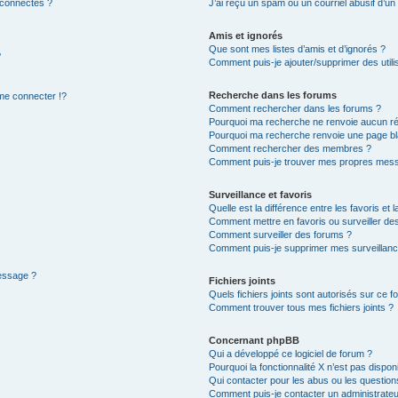
 connectés ?
J’ai reçu un spam ou un courriel abusif d’u
Amis et ignorés
Que sont mes listes d’amis et d’ignorés ?
?
Comment puis-je ajouter/supprimer des utilis
Recherche dans les forums
e connecter !?
Comment rechercher dans les forums ?
Pourquoi ma recherche ne renvoie aucun ré
Pourquoi ma recherche renvoie une page bl
Comment rechercher des membres ?
Comment puis-je trouver mes propres mess
Surveillance et favoris
Quelle est la différence entre les favoris et l
Comment mettre en favoris ou surveiller des
Comment surveiller des forums ?
Comment puis-je supprimer mes surveillanc
message ?
Fichiers joints
Quels fichiers joints sont autorisés sur ce f
Comment trouver tous mes fichiers joints ?
Concernant phpBB
Qui a développé ce logiciel de forum ?
Pourquoi la fonctionnalité X n’est pas dispon
Qui contacter pour les abus ou les questio
Comment puis-je contacter un administrateu