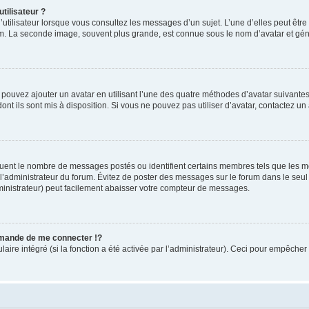
tilisateur ?
utilisateur lorsque vous consultez les messages d’un sujet. L’une d’elles peut êtr
rum. La seconde image, souvent plus grande, est connue sous le nom d’avatar et 
s pouvez ajouter un avatar en utilisant l’une des quatre méthodes d’avatar suivantes 
ont ils sont mis à disposition. Si vous ne pouvez pas utiliser d’avatar, contactez un
iquent le nombre de messages postés ou identifient certains membres tels que les 
ar l’administrateur du forum. Évitez de poster des messages sur le forum dans le seu
ministrateur) peut facilement abaisser votre compteur de messages.
mande de me connecter !?
re intégré (si la fonction a été activée par l’administrateur). Ceci pour empêcher l’u