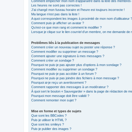
Comment empêcher mon nom d’apparaître dans la liste des membres
Les heures ne sont pas correctes !
J’ai changé mon fuseau horaire et l’heure est toujours incorrecte !
Ma langue n’est pas dans la liste !
A quoi correspondent les images à proximité de mon nom d’utilisateur 
Comment puis-je afficher un avatar ?
Qu’est-ce que mon rang et comment le modifier ?
Lorsque je clique sur le lien
courriel
d’un membre, on me demande de m
Problèmes liés à la publication de messages
Comment créer un nouveau sujet ou poster une réponse ?
Comment modifier ou supprimer un message ?
Comment ajouter une signature à mes messages ?
Comment créer un sondage ?
Pourquoi ne puis-je pas ajouter plus d’options à mon sondage ?
Comment modifier ou supprimer un sondage ?
Pourquoi ne puis-je pas accéder à un forum ?
Pourquoi ne puis-je pas joindre des fichiers à mon message ?
Pourquoi ai-je reçu un avertissement ?
Comment rapporter des messages à un modérateur ?
À quoi sert le bouton « Sauvegarder » dans la page de rédaction de 
Pourquoi mon message doit être validé ?
Comment remonter mon sujet ?
Mise en forme et types de sujets
Que sont les BBCodes ?
Puis-je utiliser le HTML ?
Que sont les smileys ?
Puis-je publier des images ?