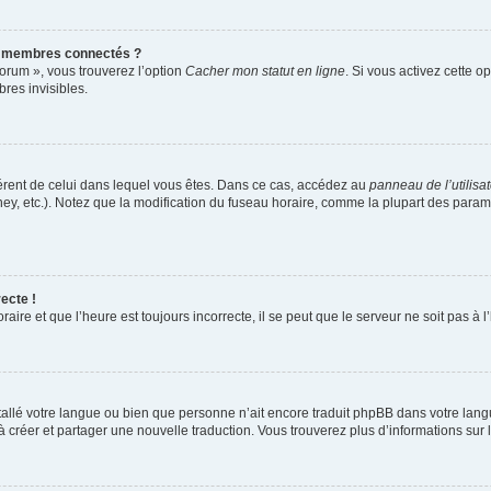
s membres connectés ?
forum », vous trouverez l’option
Cacher mon statut en ligne
. Si vous activez cette o
es invisibles.
ifférent de celui dans lequel vous êtes. Dans ce cas, accédez au
panneau de l’utilisa
ney, etc.). Notez que la modification du fuseau horaire, comme la plupart des para
ecte !
aire et que l’heure est toujours incorrecte, il se peut que le serveur ne soit pas à
installé votre langue ou bien que personne n’ait encore traduit phpBB dans votre l
s à créer et partager une nouvelle traduction. Vous trouverez plus d’informations sur l