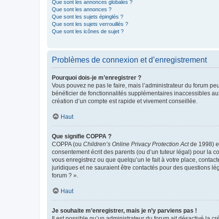
Que sont les annonces globales ?
Que sont les annonces ?
Que sont les sujets épinglés ?
Que sont les sujets verrouillés ?
Que sont les icônes de sujet ?
Problèmes de connexion et d’enregistrement
Pourquoi dois-je m’enregistrer ?
Vous pouvez ne pas le faire, mais l’administrateur du forum peu
bénéficier de fonctionnalités supplémentaires inaccessibles au
création d’un compte est rapide et vivement conseillée.
Haut
Que signifie COPPA ?
COPPA (ou
Children’s Online Privacy Protection Act
de 1998) es
consentement écrit des parents (ou d’un tuteur légal) pour la c
vous enregistrez ou que quelqu’un le fait à votre place, contac
juridiques et ne sauraient être contactés pour des questions lé
forum ? ».
Haut
Je souhaite m’enregistrer, mais je n’y parviens pas !
Il est possible qu’un administrateur du forum ait désactivé la c