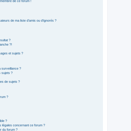
n membre de ce forum !
ateurs de ma liste d’amis ou d’ignorés ?
sultat ?
anche ?!
ages et sujets ?
a surveillance ?
 sujets ?
es de sujets ?
orum ?
ible ?
ns légales concernant ce forum ?
r du forum ?