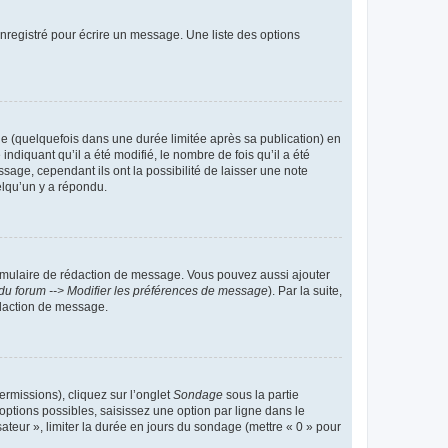
nregistré pour écrire un message. Une liste des options
 (quelquefois dans une durée limitée après sa publication) en
iquant qu’il a été modifié, le nombre de fois qu’il a été
sage, cependant ils ont la possibilité de laisser une note
elqu’un y a répondu.
rmulaire de rédaction de message. Vous pouvez aussi ajouter
du forum --> Modifier les préférences de message
). Par la suite,
daction de message.
ermissions), cliquez sur l’onglet
Sondage
sous la partie
ptions possibles, saisissez une option par ligne dans le
ateur », limiter la durée en jours du sondage (mettre « 0 » pour