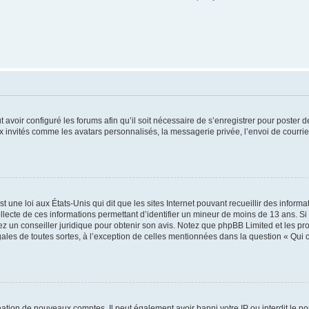
t avoir configuré les forums afin qu’il soit nécessaire de s’enregistrer pour poster
x invités comme les avatars personnalisés, la messagerie privée, l’envoi de courri
t une loi aux États-Unis qui dit que les sites Internet pouvant recueillir des infor
ollecte de ces informations permettant d’identifier un mineur de moins de 13 ans. S
tez un conseiller juridique pour obtenir son avis. Notez que phpBB Limited et les pr
gales de toutes sortes, à l’exception de celles mentionnées dans la question « Qui
réation de nouveaux comptes. Il peut également avoir banni votre IP ou interdit le no