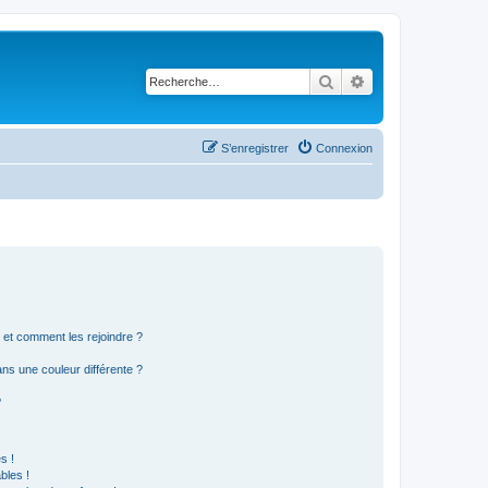
Rechercher
Recherche avancé
S’enregistrer
Connexion
s et comment les rejoindre ?
s une couleur différente ?
?
s !
bles !