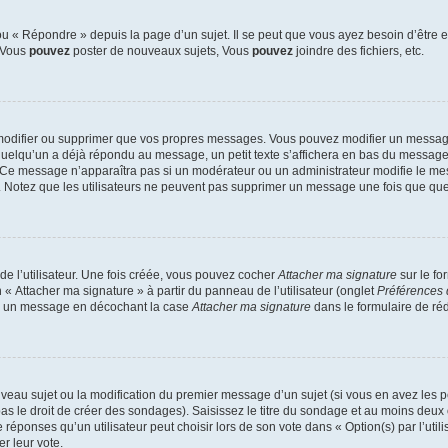
 « Répondre » depuis la page d’un sujet. Il se peut que vous ayez besoin d’être e
: Vous
pouvez
poster de nouveaux sujets, Vous
pouvez
joindre des fichiers, etc.
modifier ou supprimer que vos propres messages. Vous pouvez modifier un message
lqu’un a déjà répondu au message, un petit texte s’affichera en bas du message ind
n. Ce message n’apparaîtra pas si un modérateur ou un administrateur modifie le mes
ive. Notez que les utilisateurs ne peuvent pas supprimer un message une fois que qu
e l’utilisateur. Une fois créée, vous pouvez cocher
Attacher ma signature
sur le fo
 « Attacher ma signature » à partir du panneau de l’utilisateur (onglet
Préférences 
 à un message en décochant la case
Attacher ma signature
dans le formulaire de ré
ouveau sujet ou la modification du premier message d’un sujet (si vous en avez les p
 le droit de créer des sondages). Saisissez le titre du sondage et au moins deux o
onses qu’un utilisateur peut choisir lors de son vote dans « Option(s) par l’utilis
er leur vote.