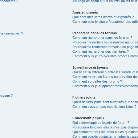
 connectés ?
J’ai reçu un spam ou un courriel abusif d’u
Amis et ignorés
Que sont mes listes d’amis et d’ignorés ?
?
Comment puis-je ajouter/supprimer des utilis
Recherche dans les forums
e connecter !?
Comment rechercher dans les forums ?
Pourquoi ma recherche ne renvoie aucun ré
Pourquoi ma recherche renvoie une page bl
Comment rechercher des membres ?
Comment puis-je trouver mes propres mess
Surveillance et favoris
Quelle est la différence entre les favoris et l
Comment mettre en favoris ou surveiller des
Comment surveiller des forums ?
Comment puis-je supprimer mes surveillanc
message ?
Fichiers joints
Quels fichiers joints sont autorisés sur ce f
Comment trouver tous mes fichiers joints ?
Concernant phpBB
Qui a développé ce logiciel de forum ?
Pourquoi la fonctionnalité X n’est pas dispon
Qui contacter pour les abus ou les questio
Comment puis-je contacter un administrateu