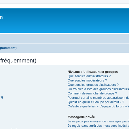
m
réquemment)
s fréquemment)
Niveaux d’utilisateurs et groupes
Que sont les administrateurs ?
Que sont les modérateurs ?
Que sont les groupes d’utilisateurs ?
Où trouver la liste des groupes d’utilisateur
Comment devenir chef de groupe ?
 ?!
Pourquoi certains membres apparaissent dan
Qu’est-ce qu’un « Groupe par défaut » ?
Qu’est-ce que le lien « L’équipe du forum » 
Messagerie privée
Je ne peux pas envoyer de messages privé
Je reçois sans arrêt des messages indésira