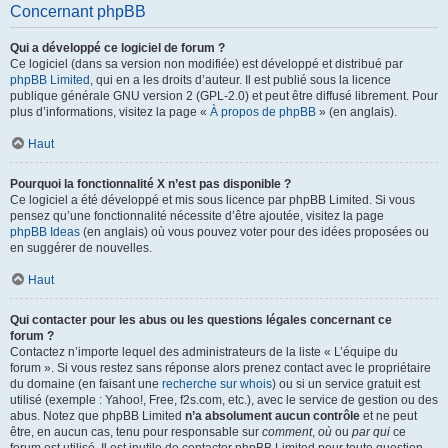
Concernant phpBB
Qui a développé ce logiciel de forum ?
Ce logiciel (dans sa version non modifiée) est développé et distribué par
phpBB Limited
, qui en a les droits d’auteur. Il est publié sous la licence
publique générale GNU version 2 (GPL-2.0) et peut être diffusé librement. Pour
plus d’informations, visitez la page «
À propos de phpBB
» (en anglais).
Haut
Pourquoi la fonctionnalité X n’est pas disponible ?
Ce logiciel a été développé et mis sous licence par phpBB Limited. Si vous
pensez qu’une fonctionnalité nécessite d’être ajoutée, visitez la page
phpBB Ideas
(en anglais) où vous pouvez voter pour des idées proposées ou
en suggérer de nouvelles.
Haut
Qui contacter pour les abus ou les questions légales concernant ce
forum ?
Contactez n’importe lequel des administrateurs de la liste « L’équipe du
forum ». Si vous restez sans réponse alors prenez contact avec le propriétaire
du domaine (en faisant une
recherche sur whois
) ou si un service gratuit est
utilisé (exemple : Yahoo!, Free, f2s.com, etc.), avec le service de gestion ou des
abus. Notez que phpBB Limited
n’a absolument aucun contrôle
et ne peut
être, en aucun cas, tenu pour responsable sur
comment
,
où
ou
par qui
ce