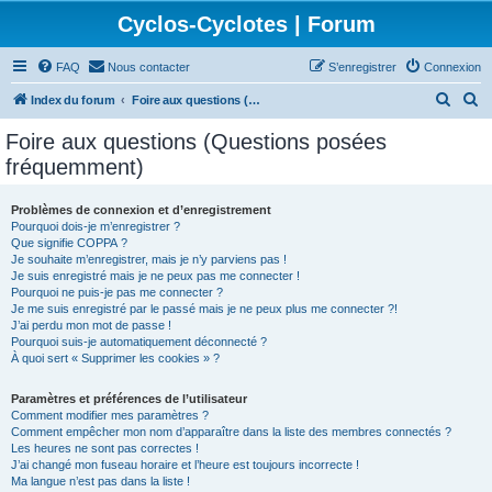
Cyclos-Cyclotes | Forum
FAQ
Nous contacter
S’enregistrer
Connexion
R
R
Index du forum
Foire aux questions (Questions posées fréquemment)
e
e
Foire aux questions (Questions posées
c
c
fréquemment)
h
h
e
e
Problèmes de connexion et d’enregistrement
Pourquoi dois-je m’enregistrer ?
r
r
Que signifie COPPA ?
c
c
Je souhaite m’enregistrer, mais je n’y parviens pas !
Je suis enregistré mais je ne peux pas me connecter !
h
h
Pourquoi ne puis-je pas me connecter ?
Je me suis enregistré par le passé mais je ne peux plus me connecter ?!
e
e
J’ai perdu mon mot de passe !
r
r
Pourquoi suis-je automatiquement déconnecté ?
À quoi sert « Supprimer les cookies » ?
Paramètres et préférences de l’utilisateur
Comment modifier mes paramètres ?
Comment empêcher mon nom d’apparaître dans la liste des membres connectés ?
Les heures ne sont pas correctes !
J’ai changé mon fuseau horaire et l’heure est toujours incorrecte !
Ma langue n’est pas dans la liste !