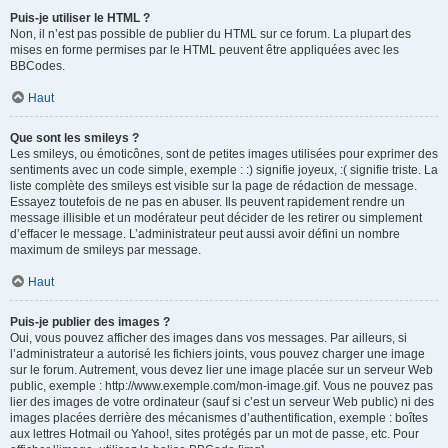
Puis-je utiliser le HTML ?
Non, il n’est pas possible de publier du HTML sur ce forum. La plupart des
mises en forme permises par le HTML peuvent être appliquées avec les
BBCodes.
Haut
Que sont les smileys ?
Les smileys, ou émoticônes, sont de petites images utilisées pour exprimer des
sentiments avec un code simple, exemple : :) signifie joyeux, :( signifie triste. La
liste complète des smileys est visible sur la page de rédaction de message.
Essayez toutefois de ne pas en abuser. Ils peuvent rapidement rendre un
message illisible et un modérateur peut décider de les retirer ou simplement
d’effacer le message. L’administrateur peut aussi avoir défini un nombre
maximum de smileys par message.
Haut
Puis-je publier des images ?
Oui, vous pouvez afficher des images dans vos messages. Par ailleurs, si
l’administrateur a autorisé les fichiers joints, vous pouvez charger une image
sur le forum. Autrement, vous devez lier une image placée sur un serveur Web
public, exemple : http://www.exemple.com/mon-image.gif. Vous ne pouvez pas
lier des images de votre ordinateur (sauf si c’est un serveur Web public) ni des
images placées derrière des mécanismes d’authentification, exemple : boîtes
aux lettres Hotmail ou Yahoo!, sites protégés par un mot de passe, etc. Pour