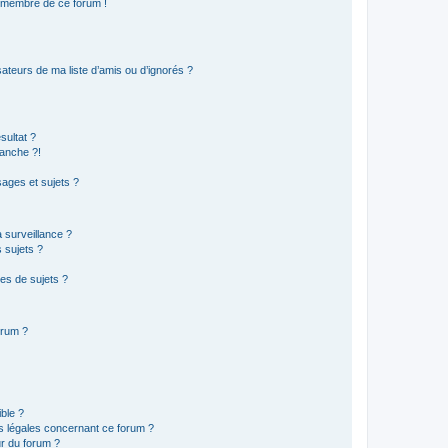
n membre de ce forum !
ateurs de ma liste d’amis ou d’ignorés ?
sultat ?
anche ?!
ages et sujets ?
a surveillance ?
 sujets ?
es de sujets ?
orum ?
ible ?
ns légales concernant ce forum ?
r du forum ?