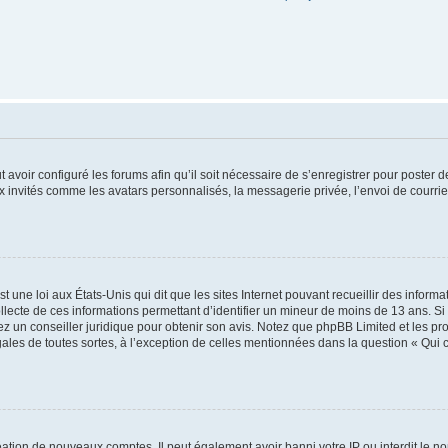
t avoir configuré les forums afin qu’il soit nécessaire de s’enregistrer pour poster
x invités comme les avatars personnalisés, la messagerie privée, l’envoi de courri
t une loi aux États-Unis qui dit que les sites Internet pouvant recueillir des infor
ollecte de ces informations permettant d’identifier un mineur de moins de 13 ans. S
tez un conseiller juridique pour obtenir son avis. Notez que phpBB Limited et les pr
gales de toutes sortes, à l’exception de celles mentionnées dans la question « Qui
réation de nouveaux comptes. Il peut également avoir banni votre IP ou interdit le no