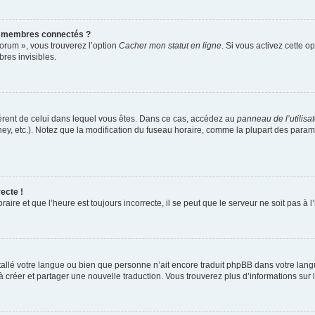
s membres connectés ?
forum », vous trouverez l’option
Cacher mon statut en ligne
. Si vous activez cette o
es invisibles.
ifférent de celui dans lequel vous êtes. Dans ce cas, accédez au
panneau de l’utilisa
ney, etc.). Notez que la modification du fuseau horaire, comme la plupart des para
ecte !
aire et que l’heure est toujours incorrecte, il se peut que le serveur ne soit pas à
installé votre langue ou bien que personne n’ait encore traduit phpBB dans votre l
s à créer et partager une nouvelle traduction. Vous trouverez plus d’informations sur l