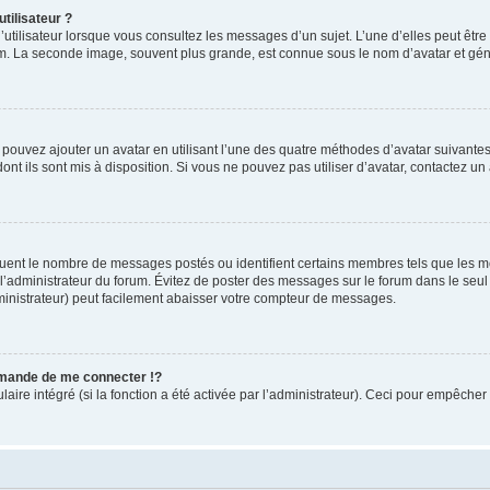
tilisateur ?
utilisateur lorsque vous consultez les messages d’un sujet. L’une d’elles peut êtr
rum. La seconde image, souvent plus grande, est connue sous le nom d’avatar et 
s pouvez ajouter un avatar en utilisant l’une des quatre méthodes d’avatar suivantes 
ont ils sont mis à disposition. Si vous ne pouvez pas utiliser d’avatar, contactez un
iquent le nombre de messages postés ou identifient certains membres tels que les 
ar l’administrateur du forum. Évitez de poster des messages sur le forum dans le seu
ministrateur) peut facilement abaisser votre compteur de messages.
mande de me connecter !?
re intégré (si la fonction a été activée par l’administrateur). Ceci pour empêcher l’u