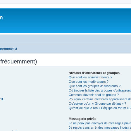
m
réquemment)
s fréquemment)
Niveaux d’utilisateurs et groupes
Que sont les administrateurs ?
Que sont les modérateurs ?
Que sont les groupes d’utilisateurs ?
Où trouver la liste des groupes d’utilisateur
Comment devenir chef de groupe ?
 ?!
Pourquoi certains membres apparaissent dan
Qu’est-ce qu’un « Groupe par défaut » ?
Qu’est-ce que le lien « L’équipe du forum » 
Messagerie privée
Je ne peux pas envoyer de messages privé
Je reçois sans arrêt des messages indésira