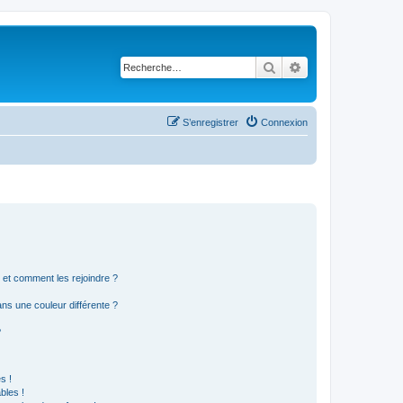
Rechercher
Recherche avancé
S’enregistrer
Connexion
s et comment les rejoindre ?
s une couleur différente ?
?
s !
bles !