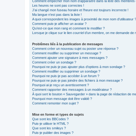
Comment empêcher mon nom d’apparaître dans la liste des membres
Les heures ne sont pas correctes !
J’ai changé mon fuseau horaire et l’heure est toujours incorrecte !
Ma langue n’est pas dans la liste !
A quoi correspondent les images à proximité de mon nom d’utilisateur 
Comment puis-je afficher un avatar ?
Qu’est-ce que mon rang et comment le modifier ?
Lorsque je clique sur le lien
courriel
d’un membre, on me demande de m
Problèmes liés à la publication de messages
Comment créer un nouveau sujet ou poster une réponse ?
Comment modifier ou supprimer un message ?
Comment ajouter une signature à mes messages ?
Comment créer un sondage ?
Pourquoi ne puis-je pas ajouter plus d’options à mon sondage ?
Comment modifier ou supprimer un sondage ?
Pourquoi ne puis-je pas accéder à un forum ?
Pourquoi ne puis-je pas joindre des fichiers à mon message ?
Pourquoi ai-je reçu un avertissement ?
Comment rapporter des messages à un modérateur ?
À quoi sert le bouton « Sauvegarder » dans la page de rédaction de 
Pourquoi mon message doit être validé ?
Comment remonter mon sujet ?
Mise en forme et types de sujets
Que sont les BBCodes ?
Puis-je utiliser le HTML ?
Que sont les smileys ?
Puis-je publier des images ?