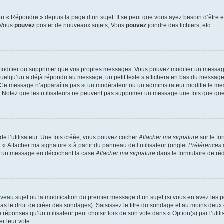
 « Répondre » depuis la page d’un sujet. Il se peut que vous ayez besoin d’être e
: Vous
pouvez
poster de nouveaux sujets, Vous
pouvez
joindre des fichiers, etc.
modifier ou supprimer que vos propres messages. Vous pouvez modifier un message
lqu’un a déjà répondu au message, un petit texte s’affichera en bas du message ind
n. Ce message n’apparaîtra pas si un modérateur ou un administrateur modifie le mes
ive. Notez que les utilisateurs ne peuvent pas supprimer un message une fois que qu
e l’utilisateur. Une fois créée, vous pouvez cocher
Attacher ma signature
sur le fo
 « Attacher ma signature » à partir du panneau de l’utilisateur (onglet
Préférences 
 à un message en décochant la case
Attacher ma signature
dans le formulaire de ré
ouveau sujet ou la modification du premier message d’un sujet (si vous en avez les p
 le droit de créer des sondages). Saisissez le titre du sondage et au moins deux o
onses qu’un utilisateur peut choisir lors de son vote dans « Option(s) par l’utilis
er leur vote.