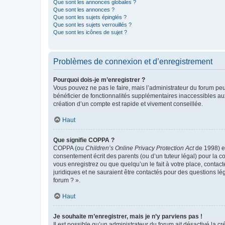
Que sont les annonces globales ?
Que sont les annonces ?
Que sont les sujets épinglés ?
Que sont les sujets verrouillés ?
Que sont les icônes de sujet ?
Problèmes de connexion et d’enregistrement
Pourquoi dois-je m’enregistrer ?
Vous pouvez ne pas le faire, mais l’administrateur du forum peu
bénéficier de fonctionnalités supplémentaires inaccessibles au
création d’un compte est rapide et vivement conseillée.
Haut
Que signifie COPPA ?
COPPA (ou
Children’s Online Privacy Protection Act
de 1998) es
consentement écrit des parents (ou d’un tuteur légal) pour la c
vous enregistrez ou que quelqu’un le fait à votre place, contac
juridiques et ne sauraient être contactés pour des questions lé
forum ? ».
Haut
Je souhaite m’enregistrer, mais je n’y parviens pas !
Il est possible qu’un administrateur du forum ait désactivé la c