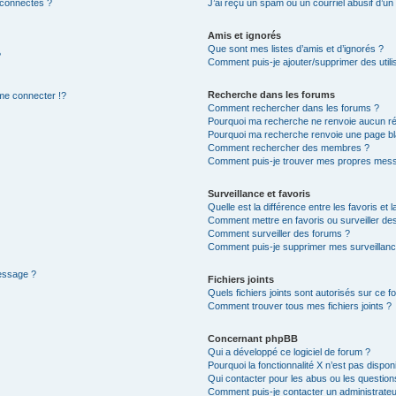
 connectés ?
J’ai reçu un spam ou un courriel abusif d’u
Amis et ignorés
Que sont mes listes d’amis et d’ignorés ?
?
Comment puis-je ajouter/supprimer des utilis
Recherche dans les forums
e connecter !?
Comment rechercher dans les forums ?
Pourquoi ma recherche ne renvoie aucun ré
Pourquoi ma recherche renvoie une page bl
Comment rechercher des membres ?
Comment puis-je trouver mes propres mess
Surveillance et favoris
Quelle est la différence entre les favoris et l
Comment mettre en favoris ou surveiller des
Comment surveiller des forums ?
Comment puis-je supprimer mes surveillanc
message ?
Fichiers joints
Quels fichiers joints sont autorisés sur ce f
Comment trouver tous mes fichiers joints ?
Concernant phpBB
Qui a développé ce logiciel de forum ?
Pourquoi la fonctionnalité X n’est pas dispon
Qui contacter pour les abus ou les questio
Comment puis-je contacter un administrateu