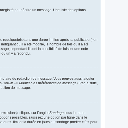
nregistré pour écrire un message. Une liste des options
 (quelquefois dans une durée limitée après sa publication) en
iquant qu’il a été modifié, le nombre de fois qu’il a été
sage, cependant ils ont la possibilité de laisser une note
elqu’un y a répondu.
rmulaire de rédaction de message. Vous pouvez aussi ajouter
du forum --> Modifier les préférences de message
). Par la suite,
daction de message.
ermissions), cliquez sur l’onglet
Sondage
sous la partie
ptions possibles, saisissez une option par ligne dans le
ateur », limiter la durée en jours du sondage (mettre « 0 » pour