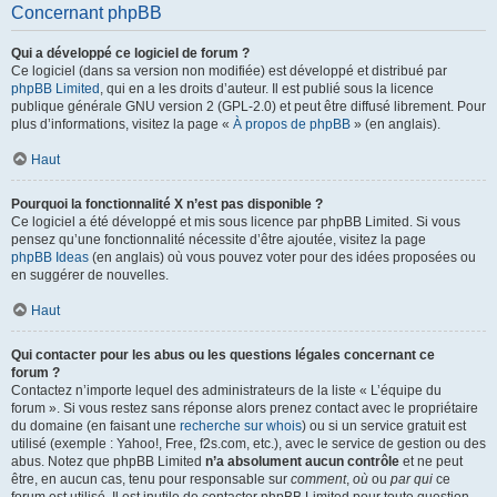
Concernant phpBB
Qui a développé ce logiciel de forum ?
Ce logiciel (dans sa version non modifiée) est développé et distribué par
phpBB Limited
, qui en a les droits d’auteur. Il est publié sous la licence
publique générale GNU version 2 (GPL-2.0) et peut être diffusé librement. Pour
plus d’informations, visitez la page «
À propos de phpBB
» (en anglais).
Haut
Pourquoi la fonctionnalité X n’est pas disponible ?
Ce logiciel a été développé et mis sous licence par phpBB Limited. Si vous
pensez qu’une fonctionnalité nécessite d’être ajoutée, visitez la page
phpBB Ideas
(en anglais) où vous pouvez voter pour des idées proposées ou
en suggérer de nouvelles.
Haut
Qui contacter pour les abus ou les questions légales concernant ce
forum ?
Contactez n’importe lequel des administrateurs de la liste « L’équipe du
forum ». Si vous restez sans réponse alors prenez contact avec le propriétaire
du domaine (en faisant une
recherche sur whois
) ou si un service gratuit est
utilisé (exemple : Yahoo!, Free, f2s.com, etc.), avec le service de gestion ou des
abus. Notez que phpBB Limited
n’a absolument aucun contrôle
et ne peut
être, en aucun cas, tenu pour responsable sur
comment
,
où
ou
par qui
ce