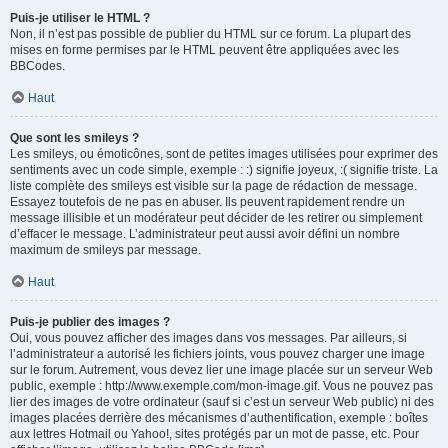
Puis-je utiliser le HTML ?
Non, il n’est pas possible de publier du HTML sur ce forum. La plupart des
mises en forme permises par le HTML peuvent être appliquées avec les
BBCodes.
Haut
Que sont les smileys ?
Les smileys, ou émoticônes, sont de petites images utilisées pour exprimer des
sentiments avec un code simple, exemple : :) signifie joyeux, :( signifie triste. La
liste complète des smileys est visible sur la page de rédaction de message.
Essayez toutefois de ne pas en abuser. Ils peuvent rapidement rendre un
message illisible et un modérateur peut décider de les retirer ou simplement
d’effacer le message. L’administrateur peut aussi avoir défini un nombre
maximum de smileys par message.
Haut
Puis-je publier des images ?
Oui, vous pouvez afficher des images dans vos messages. Par ailleurs, si
l’administrateur a autorisé les fichiers joints, vous pouvez charger une image
sur le forum. Autrement, vous devez lier une image placée sur un serveur Web
public, exemple : http://www.exemple.com/mon-image.gif. Vous ne pouvez pas
lier des images de votre ordinateur (sauf si c’est un serveur Web public) ni des
images placées derrière des mécanismes d’authentification, exemple : boîtes
aux lettres Hotmail ou Yahoo!, sites protégés par un mot de passe, etc. Pour