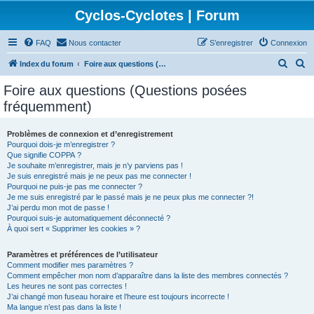
Cyclos-Cyclotes | Forum
FAQ
Nous contacter
S’enregistrer
Connexion
R
R
Index du forum
Foire aux questions (Questions posées fréquemment)
e
e
Foire aux questions (Questions posées
c
c
fréquemment)
h
h
e
e
Problèmes de connexion et d’enregistrement
Pourquoi dois-je m’enregistrer ?
r
r
Que signifie COPPA ?
c
c
Je souhaite m’enregistrer, mais je n’y parviens pas !
Je suis enregistré mais je ne peux pas me connecter !
h
h
Pourquoi ne puis-je pas me connecter ?
Je me suis enregistré par le passé mais je ne peux plus me connecter ?!
e
e
J’ai perdu mon mot de passe !
r
r
Pourquoi suis-je automatiquement déconnecté ?
À quoi sert « Supprimer les cookies » ?
Paramètres et préférences de l’utilisateur
Comment modifier mes paramètres ?
Comment empêcher mon nom d’apparaître dans la liste des membres connectés ?
Les heures ne sont pas correctes !
J’ai changé mon fuseau horaire et l’heure est toujours incorrecte !
Ma langue n’est pas dans la liste !