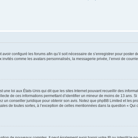
t avoir configuré les forums afin qu’il soit nécessaire de s’enregistrer pour poster
x invités comme les avatars personnalisés, la messagerie privée, l’envoi de courri
t une loi aux États-Unis qui dit que les sites Internet pouvant recueillir des infor
ollecte de ces informations permettant d’identifier un mineur de moins de 13 ans. S
tez un conseiller juridique pour obtenir son avis. Notez que phpBB Limited et les pr
gales de toutes sortes, à l’exception de celles mentionnées dans la question « Qui
réation de nouveaux comptes. Il peut également avoir banni votre IP ou interdit le no