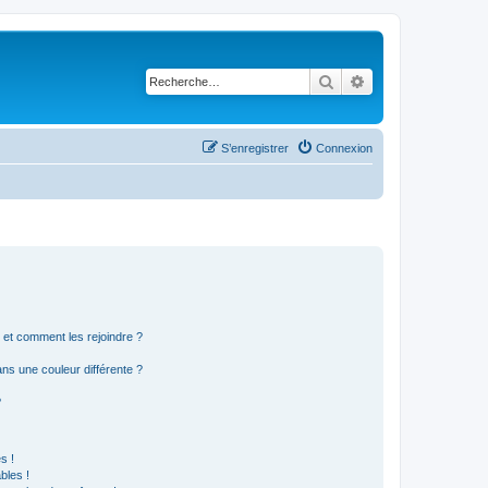
Rechercher
Recherche avancé
S’enregistrer
Connexion
s et comment les rejoindre ?
s une couleur différente ?
?
s !
bles !