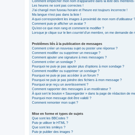
Comment empêcher mon nom d’apparaître dans la liste des membres
Les heures ne sont pas correctes !
J’ai changé mon fuseau horaire et l’heure est toujours incorrecte !
Ma langue n’est pas dans la liste !
A quoi correspondent les images à proximité de mon nom d’utilisateur 
Comment puis-je afficher un avatar ?
Qu’est-ce que mon rang et comment le modifier ?
Lorsque je clique sur le lien
courriel
d’un membre, on me demande de m
Problèmes liés à la publication de messages
Comment créer un nouveau sujet ou poster une réponse ?
Comment modifier ou supprimer un message ?
Comment ajouter une signature à mes messages ?
Comment créer un sondage ?
Pourquoi ne puis-je pas ajouter plus d’options à mon sondage ?
Comment modifier ou supprimer un sondage ?
Pourquoi ne puis-je pas accéder à un forum ?
Pourquoi ne puis-je pas joindre des fichiers à mon message ?
Pourquoi ai-je reçu un avertissement ?
Comment rapporter des messages à un modérateur ?
À quoi sert le bouton « Sauvegarder » dans la page de rédaction de 
Pourquoi mon message doit être validé ?
Comment remonter mon sujet ?
Mise en forme et types de sujets
Que sont les BBCodes ?
Puis-je utiliser le HTML ?
Que sont les smileys ?
Puis-je publier des images ?