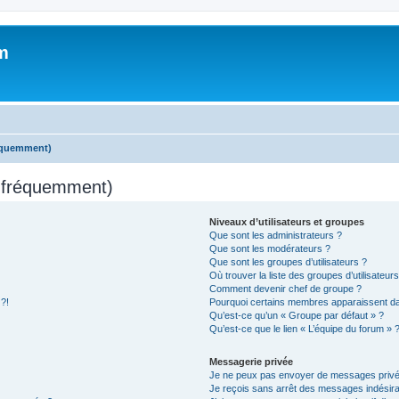
m
réquemment)
s fréquemment)
Niveaux d’utilisateurs et groupes
Que sont les administrateurs ?
Que sont les modérateurs ?
Que sont les groupes d’utilisateurs ?
Où trouver la liste des groupes d’utilisateur
Comment devenir chef de groupe ?
 ?!
Pourquoi certains membres apparaissent dan
Qu’est-ce qu’un « Groupe par défaut » ?
Qu’est-ce que le lien « L’équipe du forum » 
Messagerie privée
Je ne peux pas envoyer de messages privé
Je reçois sans arrêt des messages indésira