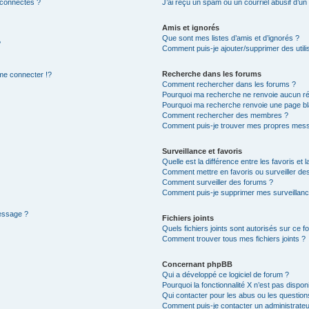
 connectés ?
J’ai reçu un spam ou un courriel abusif d’u
Amis et ignorés
Que sont mes listes d’amis et d’ignorés ?
?
Comment puis-je ajouter/supprimer des utilis
Recherche dans les forums
e connecter !?
Comment rechercher dans les forums ?
Pourquoi ma recherche ne renvoie aucun ré
Pourquoi ma recherche renvoie une page bl
Comment rechercher des membres ?
Comment puis-je trouver mes propres mess
Surveillance et favoris
Quelle est la différence entre les favoris et l
Comment mettre en favoris ou surveiller des
Comment surveiller des forums ?
Comment puis-je supprimer mes surveillanc
message ?
Fichiers joints
Quels fichiers joints sont autorisés sur ce f
Comment trouver tous mes fichiers joints ?
Concernant phpBB
Qui a développé ce logiciel de forum ?
Pourquoi la fonctionnalité X n’est pas dispon
Qui contacter pour les abus ou les questio
Comment puis-je contacter un administrateu