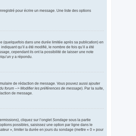
nregistré pour écrire un message. Une liste des options
 (quelquefois dans une durée limitée après sa publication) en
iquant qu’il a été modifié, le nombre de fois qu’il a été
sage, cependant ils ont la possibilité de laisser une note
elqu’un y a répondu.
rmulaire de rédaction de message. Vous pouvez aussi ajouter
du forum --> Modifier les préférences de message
). Par la suite,
daction de message.
ermissions), cliquez sur l’onglet
Sondage
sous la partie
ptions possibles, saisissez une option par ligne dans le
ateur », limiter la durée en jours du sondage (mettre « 0 » pour