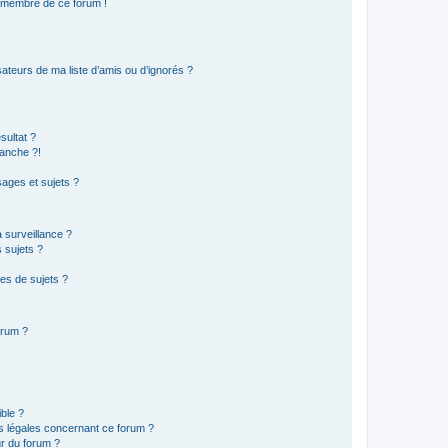
n membre de ce forum !
ateurs de ma liste d’amis ou d’ignorés ?
sultat ?
anche ?!
ages et sujets ?
a surveillance ?
 sujets ?
es de sujets ?
orum ?
ible ?
ns légales concernant ce forum ?
r du forum ?