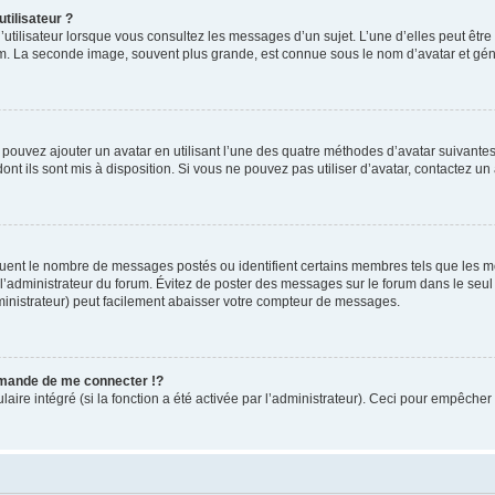
tilisateur ?
utilisateur lorsque vous consultez les messages d’un sujet. L’une d’elles peut êtr
rum. La seconde image, souvent plus grande, est connue sous le nom d’avatar et 
s pouvez ajouter un avatar en utilisant l’une des quatre méthodes d’avatar suivantes 
ont ils sont mis à disposition. Si vous ne pouvez pas utiliser d’avatar, contactez un
iquent le nombre de messages postés ou identifient certains membres tels que les 
ar l’administrateur du forum. Évitez de poster des messages sur le forum dans le seu
ministrateur) peut facilement abaisser votre compteur de messages.
mande de me connecter !?
re intégré (si la fonction a été activée par l’administrateur). Ceci pour empêcher l’u