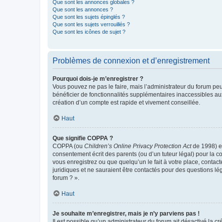
Que sont les annonces globales ?
Que sont les annonces ?
Que sont les sujets épinglés ?
Que sont les sujets verrouillés ?
Que sont les icônes de sujet ?
Problèmes de connexion et d’enregistrement
Pourquoi dois-je m’enregistrer ?
Vous pouvez ne pas le faire, mais l’administrateur du forum peu
bénéficier de fonctionnalités supplémentaires inaccessibles au
création d’un compte est rapide et vivement conseillée.
Haut
Que signifie COPPA ?
COPPA (ou
Children’s Online Privacy Protection Act
de 1998) es
consentement écrit des parents (ou d’un tuteur légal) pour la c
vous enregistrez ou que quelqu’un le fait à votre place, contac
juridiques et ne sauraient être contactés pour des questions lé
forum ? ».
Haut
Je souhaite m’enregistrer, mais je n’y parviens pas !
Il est possible qu’un administrateur du forum ait désactivé la c