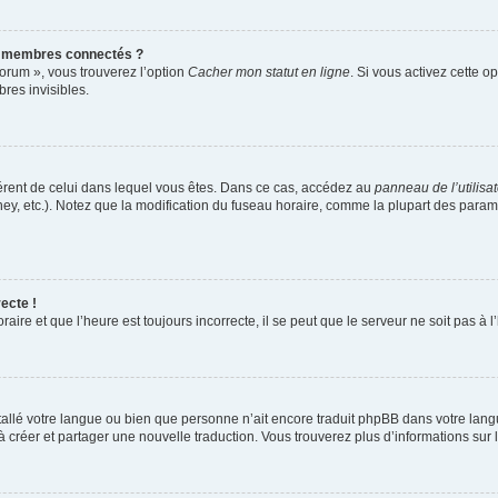
s membres connectés ?
forum », vous trouverez l’option
Cacher mon statut en ligne
. Si vous activez cette o
es invisibles.
ifférent de celui dans lequel vous êtes. Dans ce cas, accédez au
panneau de l’utilisa
ney, etc.). Notez que la modification du fuseau horaire, comme la plupart des para
ecte !
aire et que l’heure est toujours incorrecte, il se peut que le serveur ne soit pas à
installé votre langue ou bien que personne n’ait encore traduit phpBB dans votre l
s à créer et partager une nouvelle traduction. Vous trouverez plus d’informations sur l