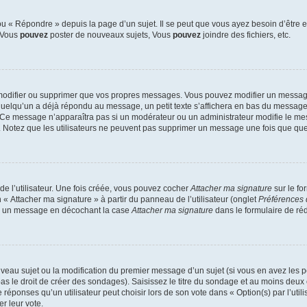
 « Répondre » depuis la page d’un sujet. Il se peut que vous ayez besoin d’être e
: Vous
pouvez
poster de nouveaux sujets, Vous
pouvez
joindre des fichiers, etc.
modifier ou supprimer que vos propres messages. Vous pouvez modifier un message
lqu’un a déjà répondu au message, un petit texte s’affichera en bas du message ind
n. Ce message n’apparaîtra pas si un modérateur ou un administrateur modifie le mes
ive. Notez que les utilisateurs ne peuvent pas supprimer un message une fois que qu
e l’utilisateur. Une fois créée, vous pouvez cocher
Attacher ma signature
sur le fo
 « Attacher ma signature » à partir du panneau de l’utilisateur (onglet
Préférences 
 à un message en décochant la case
Attacher ma signature
dans le formulaire de ré
ouveau sujet ou la modification du premier message d’un sujet (si vous en avez les p
 le droit de créer des sondages). Saisissez le titre du sondage et au moins deux o
onses qu’un utilisateur peut choisir lors de son vote dans « Option(s) par l’utilis
er leur vote.