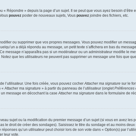
 « Répondre » depuis la page d’un sujet. Il se peut que vous ayez besoin d’être e
: Vous
pouvez
poster de nouveaux sujets, Vous
pouvez
joindre des fichiers, etc.
modifier ou supprimer que vos propres messages. Vous pouvez modifier un message
lqu’un a déjà répondu au message, un petit texte s’affichera en bas du message ind
n. Ce message n’apparaîtra pas si un modérateur ou un administrateur modifie le mes
ive. Notez que les utilisateurs ne peuvent pas supprimer un message une fois que qu
e l’utilisateur. Une fois créée, vous pouvez cocher
Attacher ma signature
sur le fo
 « Attacher ma signature » à partir du panneau de l’utilisateur (onglet
Préférences 
 à un message en décochant la case
Attacher ma signature
dans le formulaire de ré
ouveau sujet ou la modification du premier message d’un sujet (si vous en avez les p
 le droit de créer des sondages). Saisissez le titre du sondage et au moins deux o
onses qu’un utilisateur peut choisir lors de son vote dans « Option(s) par l’utilis
er leur vote.