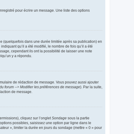
nregistré pour écrire un message. Une liste des options
 (quelquefois dans une durée limitée après sa publication) en
iquant qu’il a été modifié, le nombre de fois qu’il a été
sage, cependant ils ont la possibilité de laisser une note
elqu’un y a répondu.
rmulaire de rédaction de message. Vous pouvez aussi ajouter
du forum --> Modifier les préférences de message
). Par la suite,
daction de message.
ermissions), cliquez sur l’onglet
Sondage
sous la partie
ptions possibles, saisissez une option par ligne dans le
ateur », limiter la durée en jours du sondage (mettre « 0 » pour