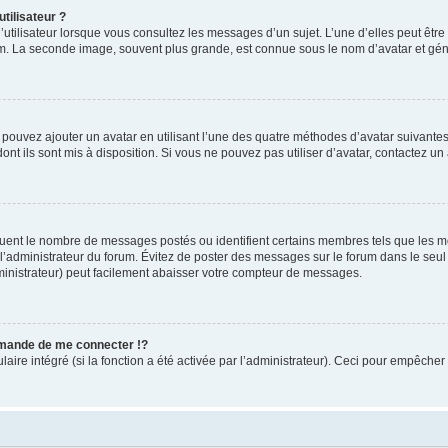
tilisateur ?
utilisateur lorsque vous consultez les messages d’un sujet. L’une d’elles peut êtr
rum. La seconde image, souvent plus grande, est connue sous le nom d’avatar et 
s pouvez ajouter un avatar en utilisant l’une des quatre méthodes d’avatar suivantes 
ont ils sont mis à disposition. Si vous ne pouvez pas utiliser d’avatar, contactez un
iquent le nombre de messages postés ou identifient certains membres tels que les 
ar l’administrateur du forum. Évitez de poster des messages sur le forum dans le seu
ministrateur) peut facilement abaisser votre compteur de messages.
mande de me connecter !?
re intégré (si la fonction a été activée par l’administrateur). Ceci pour empêcher l’u