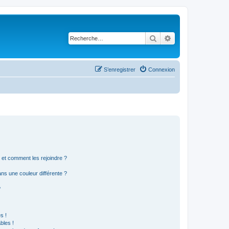
Rechercher
Recherche avancé
S’enregistrer
Connexion
s et comment les rejoindre ?
s une couleur différente ?
?
s !
bles !