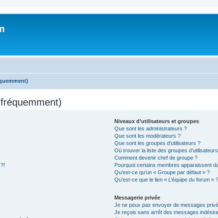
m
réquemment)
s fréquemment)
Niveaux d’utilisateurs et groupes
Que sont les administrateurs ?
Que sont les modérateurs ?
Que sont les groupes d’utilisateurs ?
Où trouver la liste des groupes d’utilisateur
Comment devenir chef de groupe ?
 ?!
Pourquoi certains membres apparaissent dan
Qu’est-ce qu’un « Groupe par défaut » ?
Qu’est-ce que le lien « L’équipe du forum » 
Messagerie privée
Je ne peux pas envoyer de messages privé
Je reçois sans arrêt des messages indésira