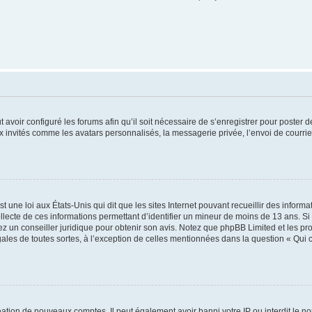
t avoir configuré les forums afin qu’il soit nécessaire de s’enregistrer pour poster
x invités comme les avatars personnalisés, la messagerie privée, l’envoi de courri
t une loi aux États-Unis qui dit que les sites Internet pouvant recueillir des infor
ollecte de ces informations permettant d’identifier un mineur de moins de 13 ans. S
tez un conseiller juridique pour obtenir son avis. Notez que phpBB Limited et les pr
gales de toutes sortes, à l’exception de celles mentionnées dans la question « Qui
réation de nouveaux comptes. Il peut également avoir banni votre IP ou interdit le no