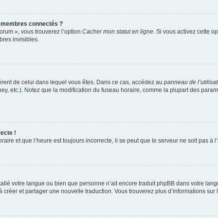
s membres connectés ?
forum », vous trouverez l’option
Cacher mon statut en ligne
. Si vous activez cette o
es invisibles.
ifférent de celui dans lequel vous êtes. Dans ce cas, accédez au
panneau de l’utilisa
ney, etc.). Notez que la modification du fuseau horaire, comme la plupart des para
ecte !
aire et que l’heure est toujours incorrecte, il se peut que le serveur ne soit pas à
installé votre langue ou bien que personne n’ait encore traduit phpBB dans votre l
s à créer et partager une nouvelle traduction. Vous trouverez plus d’informations sur l