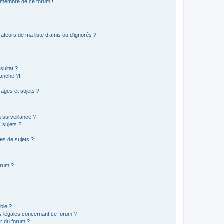
n membre de ce forum !
ateurs de ma liste d’amis ou d’ignorés ?
sultat ?
anche ?!
ages et sujets ?
a surveillance ?
 sujets ?
es de sujets ?
orum ?
ible ?
ns légales concernant ce forum ?
r du forum ?