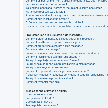
Comment empêcher mon nom d’apparaître dans la liste des membres
Les heures ne sont pas correctes !
J’ai changé mon fuseau horaire et l’heure est toujours incorrecte !
Ma langue n’est pas dans la liste !
A quoi correspondent les images à proximité de mon nom d’utilisateur 
Comment puis-je afficher un avatar ?
Qu’est-ce que mon rang et comment le modifier ?
Lorsque je clique sur le lien
courriel
d’un membre, on me demande de m
Problèmes liés à la publication de messages
Comment créer un nouveau sujet ou poster une réponse ?
Comment modifier ou supprimer un message ?
Comment ajouter une signature à mes messages ?
Comment créer un sondage ?
Pourquoi ne puis-je pas ajouter plus d’options à mon sondage ?
Comment modifier ou supprimer un sondage ?
Pourquoi ne puis-je pas accéder à un forum ?
Pourquoi ne puis-je pas joindre des fichiers à mon message ?
Pourquoi ai-je reçu un avertissement ?
Comment rapporter des messages à un modérateur ?
À quoi sert le bouton « Sauvegarder » dans la page de rédaction de 
Pourquoi mon message doit être validé ?
Comment remonter mon sujet ?
Mise en forme et types de sujets
Que sont les BBCodes ?
Puis-je utiliser le HTML ?
Que sont les smileys ?
Puis-je publier des images ?