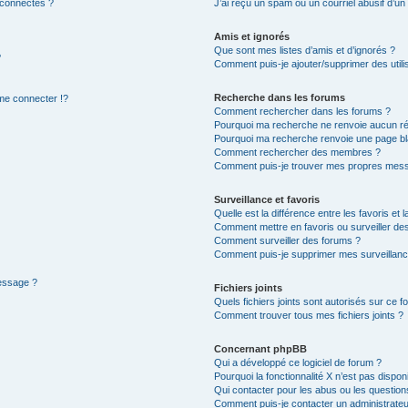
 connectés ?
J’ai reçu un spam ou un courriel abusif d’u
Amis et ignorés
Que sont mes listes d’amis et d’ignorés ?
?
Comment puis-je ajouter/supprimer des utilis
Recherche dans les forums
e connecter !?
Comment rechercher dans les forums ?
Pourquoi ma recherche ne renvoie aucun ré
Pourquoi ma recherche renvoie une page bl
Comment rechercher des membres ?
Comment puis-je trouver mes propres mess
Surveillance et favoris
Quelle est la différence entre les favoris et l
Comment mettre en favoris ou surveiller des
Comment surveiller des forums ?
Comment puis-je supprimer mes surveillanc
message ?
Fichiers joints
Quels fichiers joints sont autorisés sur ce f
Comment trouver tous mes fichiers joints ?
Concernant phpBB
Qui a développé ce logiciel de forum ?
Pourquoi la fonctionnalité X n’est pas dispon
Qui contacter pour les abus ou les questio
Comment puis-je contacter un administrateu