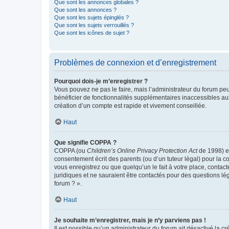
Que sont les annonces globales ?
Que sont les annonces ?
Que sont les sujets épinglés ?
Que sont les sujets verrouillés ?
Que sont les icônes de sujet ?
Problèmes de connexion et d’enregistrement
Pourquoi dois-je m’enregistrer ?
Vous pouvez ne pas le faire, mais l’administrateur du forum peu
bénéficier de fonctionnalités supplémentaires inaccessibles au
création d’un compte est rapide et vivement conseillée.
Haut
Que signifie COPPA ?
COPPA (ou
Children’s Online Privacy Protection Act
de 1998) es
consentement écrit des parents (ou d’un tuteur légal) pour la c
vous enregistrez ou que quelqu’un le fait à votre place, contac
juridiques et ne sauraient être contactés pour des questions lé
forum ? ».
Haut
Je souhaite m’enregistrer, mais je n’y parviens pas !
Il est possible qu’un administrateur du forum ait désactivé la c