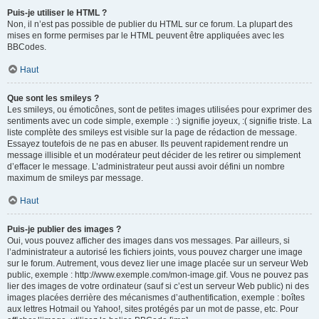
Puis-je utiliser le HTML ?
Non, il n’est pas possible de publier du HTML sur ce forum. La plupart des
mises en forme permises par le HTML peuvent être appliquées avec les
BBCodes.
Haut
Que sont les smileys ?
Les smileys, ou émoticônes, sont de petites images utilisées pour exprimer des
sentiments avec un code simple, exemple : :) signifie joyeux, :( signifie triste. La
liste complète des smileys est visible sur la page de rédaction de message.
Essayez toutefois de ne pas en abuser. Ils peuvent rapidement rendre un
message illisible et un modérateur peut décider de les retirer ou simplement
d’effacer le message. L’administrateur peut aussi avoir défini un nombre
maximum de smileys par message.
Haut
Puis-je publier des images ?
Oui, vous pouvez afficher des images dans vos messages. Par ailleurs, si
l’administrateur a autorisé les fichiers joints, vous pouvez charger une image
sur le forum. Autrement, vous devez lier une image placée sur un serveur Web
public, exemple : http://www.exemple.com/mon-image.gif. Vous ne pouvez pas
lier des images de votre ordinateur (sauf si c’est un serveur Web public) ni des
images placées derrière des mécanismes d’authentification, exemple : boîtes
aux lettres Hotmail ou Yahoo!, sites protégés par un mot de passe, etc. Pour