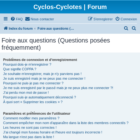
Cyclos-Cyclotes | Forum
FAQ
Nous contacter
S’enregistrer
Connexion
R
R
Index du forum
Foire aux questions (Questions posées fréquemment)
e
e
Foire aux questions (Questions posées
c
c
fréquemment)
h
h
e
e
Problèmes de connexion et d’enregistrement
Pourquoi dois-je m’enregistrer ?
r
r
Que signifie COPPA ?
c
c
Je souhaite m’enregistrer, mais je n’y parviens pas !
Je suis enregistré mais je ne peux pas me connecter !
h
h
Pourquoi ne puis-je pas me connecter ?
Je me suis enregistré par le passé mais je ne peux plus me connecter ?!
e
e
J’ai perdu mon mot de passe !
r
r
Pourquoi suis-je automatiquement déconnecté ?
À quoi sert « Supprimer les cookies » ?
Paramètres et préférences de l’utilisateur
Comment modifier mes paramètres ?
Comment empêcher mon nom d’apparaître dans la liste des membres connectés ?
Les heures ne sont pas correctes !
J’ai changé mon fuseau horaire et l’heure est toujours incorrecte !
Ma langue n’est pas dans la liste !