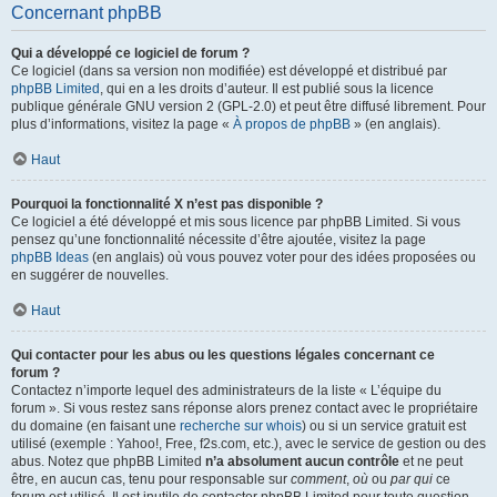
Concernant phpBB
Qui a développé ce logiciel de forum ?
Ce logiciel (dans sa version non modifiée) est développé et distribué par
phpBB Limited
, qui en a les droits d’auteur. Il est publié sous la licence
publique générale GNU version 2 (GPL-2.0) et peut être diffusé librement. Pour
plus d’informations, visitez la page «
À propos de phpBB
» (en anglais).
Haut
Pourquoi la fonctionnalité X n’est pas disponible ?
Ce logiciel a été développé et mis sous licence par phpBB Limited. Si vous
pensez qu’une fonctionnalité nécessite d’être ajoutée, visitez la page
phpBB Ideas
(en anglais) où vous pouvez voter pour des idées proposées ou
en suggérer de nouvelles.
Haut
Qui contacter pour les abus ou les questions légales concernant ce
forum ?
Contactez n’importe lequel des administrateurs de la liste « L’équipe du
forum ». Si vous restez sans réponse alors prenez contact avec le propriétaire
du domaine (en faisant une
recherche sur whois
) ou si un service gratuit est
utilisé (exemple : Yahoo!, Free, f2s.com, etc.), avec le service de gestion ou des
abus. Notez que phpBB Limited
n’a absolument aucun contrôle
et ne peut
être, en aucun cas, tenu pour responsable sur
comment
,
où
ou
par qui
ce