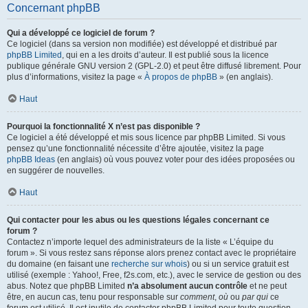
Concernant phpBB
Qui a développé ce logiciel de forum ?
Ce logiciel (dans sa version non modifiée) est développé et distribué par
phpBB Limited
, qui en a les droits d’auteur. Il est publié sous la licence
publique générale GNU version 2 (GPL-2.0) et peut être diffusé librement. Pour
plus d’informations, visitez la page «
À propos de phpBB
» (en anglais).
Haut
Pourquoi la fonctionnalité X n’est pas disponible ?
Ce logiciel a été développé et mis sous licence par phpBB Limited. Si vous
pensez qu’une fonctionnalité nécessite d’être ajoutée, visitez la page
phpBB Ideas
(en anglais) où vous pouvez voter pour des idées proposées ou
en suggérer de nouvelles.
Haut
Qui contacter pour les abus ou les questions légales concernant ce
forum ?
Contactez n’importe lequel des administrateurs de la liste « L’équipe du
forum ». Si vous restez sans réponse alors prenez contact avec le propriétaire
du domaine (en faisant une
recherche sur whois
) ou si un service gratuit est
utilisé (exemple : Yahoo!, Free, f2s.com, etc.), avec le service de gestion ou des
abus. Notez que phpBB Limited
n’a absolument aucun contrôle
et ne peut
être, en aucun cas, tenu pour responsable sur
comment
,
où
ou
par qui
ce