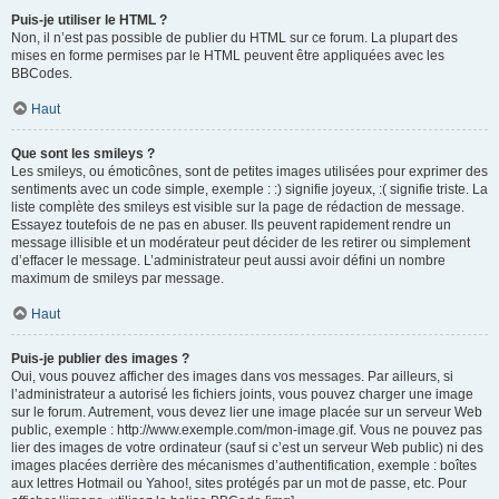
Puis-je utiliser le HTML ?
Non, il n’est pas possible de publier du HTML sur ce forum. La plupart des
mises en forme permises par le HTML peuvent être appliquées avec les
BBCodes.
Haut
Que sont les smileys ?
Les smileys, ou émoticônes, sont de petites images utilisées pour exprimer des
sentiments avec un code simple, exemple : :) signifie joyeux, :( signifie triste. La
liste complète des smileys est visible sur la page de rédaction de message.
Essayez toutefois de ne pas en abuser. Ils peuvent rapidement rendre un
message illisible et un modérateur peut décider de les retirer ou simplement
d’effacer le message. L’administrateur peut aussi avoir défini un nombre
maximum de smileys par message.
Haut
Puis-je publier des images ?
Oui, vous pouvez afficher des images dans vos messages. Par ailleurs, si
l’administrateur a autorisé les fichiers joints, vous pouvez charger une image
sur le forum. Autrement, vous devez lier une image placée sur un serveur Web
public, exemple : http://www.exemple.com/mon-image.gif. Vous ne pouvez pas
lier des images de votre ordinateur (sauf si c’est un serveur Web public) ni des
images placées derrière des mécanismes d’authentification, exemple : boîtes
aux lettres Hotmail ou Yahoo!, sites protégés par un mot de passe, etc. Pour