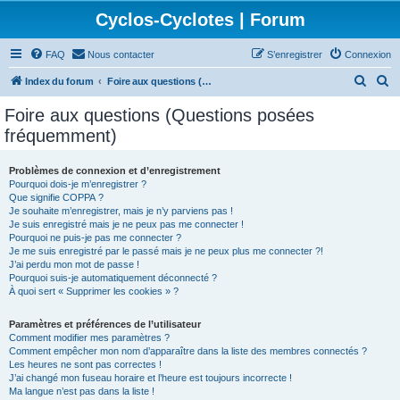
Cyclos-Cyclotes | Forum
FAQ
Nous contacter
S’enregistrer
Connexion
R
R
Index du forum
Foire aux questions (Questions posées fréquemment)
e
e
Foire aux questions (Questions posées
c
c
fréquemment)
h
h
e
e
Problèmes de connexion et d’enregistrement
Pourquoi dois-je m’enregistrer ?
r
r
Que signifie COPPA ?
c
c
Je souhaite m’enregistrer, mais je n’y parviens pas !
Je suis enregistré mais je ne peux pas me connecter !
h
h
Pourquoi ne puis-je pas me connecter ?
Je me suis enregistré par le passé mais je ne peux plus me connecter ?!
e
e
J’ai perdu mon mot de passe !
r
r
Pourquoi suis-je automatiquement déconnecté ?
À quoi sert « Supprimer les cookies » ?
Paramètres et préférences de l’utilisateur
Comment modifier mes paramètres ?
Comment empêcher mon nom d’apparaître dans la liste des membres connectés ?
Les heures ne sont pas correctes !
J’ai changé mon fuseau horaire et l’heure est toujours incorrecte !
Ma langue n’est pas dans la liste !