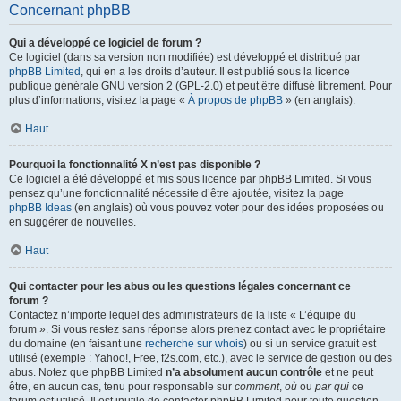
Concernant phpBB
Qui a développé ce logiciel de forum ?
Ce logiciel (dans sa version non modifiée) est développé et distribué par
phpBB Limited
, qui en a les droits d’auteur. Il est publié sous la licence
publique générale GNU version 2 (GPL-2.0) et peut être diffusé librement. Pour
plus d’informations, visitez la page «
À propos de phpBB
» (en anglais).
Haut
Pourquoi la fonctionnalité X n’est pas disponible ?
Ce logiciel a été développé et mis sous licence par phpBB Limited. Si vous
pensez qu’une fonctionnalité nécessite d’être ajoutée, visitez la page
phpBB Ideas
(en anglais) où vous pouvez voter pour des idées proposées ou
en suggérer de nouvelles.
Haut
Qui contacter pour les abus ou les questions légales concernant ce
forum ?
Contactez n’importe lequel des administrateurs de la liste « L’équipe du
forum ». Si vous restez sans réponse alors prenez contact avec le propriétaire
du domaine (en faisant une
recherche sur whois
) ou si un service gratuit est
utilisé (exemple : Yahoo!, Free, f2s.com, etc.), avec le service de gestion ou des
abus. Notez que phpBB Limited
n’a absolument aucun contrôle
et ne peut
être, en aucun cas, tenu pour responsable sur
comment
,
où
ou
par qui
ce