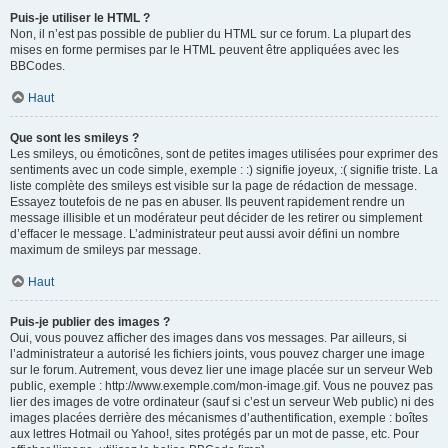
Puis-je utiliser le HTML ?
Non, il n’est pas possible de publier du HTML sur ce forum. La plupart des
mises en forme permises par le HTML peuvent être appliquées avec les
BBCodes.
Haut
Que sont les smileys ?
Les smileys, ou émoticônes, sont de petites images utilisées pour exprimer des
sentiments avec un code simple, exemple : :) signifie joyeux, :( signifie triste. La
liste complète des smileys est visible sur la page de rédaction de message.
Essayez toutefois de ne pas en abuser. Ils peuvent rapidement rendre un
message illisible et un modérateur peut décider de les retirer ou simplement
d’effacer le message. L’administrateur peut aussi avoir défini un nombre
maximum de smileys par message.
Haut
Puis-je publier des images ?
Oui, vous pouvez afficher des images dans vos messages. Par ailleurs, si
l’administrateur a autorisé les fichiers joints, vous pouvez charger une image
sur le forum. Autrement, vous devez lier une image placée sur un serveur Web
public, exemple : http://www.exemple.com/mon-image.gif. Vous ne pouvez pas
lier des images de votre ordinateur (sauf si c’est un serveur Web public) ni des
images placées derrière des mécanismes d’authentification, exemple : boîtes
aux lettres Hotmail ou Yahoo!, sites protégés par un mot de passe, etc. Pour