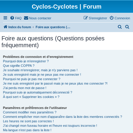
Cyclos-Cyclotes | Forum
FAQ
Nous contacter
S’enregistrer
Connexion
R
R
Index du forum
Foire aux questions (Questions posées fréquemment)
e
e
Foire aux questions (Questions posées
c
c
fréquemment)
h
h
e
e
Problèmes de connexion et d’enregistrement
Pourquoi dois-je m’enregistrer ?
r
r
Que signifie COPPA ?
c
c
Je souhaite m’enregistrer, mais je n’y parviens pas !
Je suis enregistré mais je ne peux pas me connecter !
h
h
Pourquoi ne puis-je pas me connecter ?
Je me suis enregistré par le passé mais je ne peux plus me connecter ?!
e
e
J’ai perdu mon mot de passe !
r
r
Pourquoi suis-je automatiquement déconnecté ?
À quoi sert « Supprimer les cookies » ?
Paramètres et préférences de l’utilisateur
Comment modifier mes paramètres ?
Comment empêcher mon nom d’apparaître dans la liste des membres connectés ?
Les heures ne sont pas correctes !
J’ai changé mon fuseau horaire et l’heure est toujours incorrecte !
Ma langue n’est pas dans la liste !