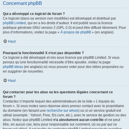
Concernant phpBB
Qui a développé ce logiciel de forum ?
Ce logiciel (dans sa version non modifiée) est développé et distribué par
phpBB Limited
, qui en a les droits d’auteur. Il est publié sous la licence
publique générale GNU version 2 (GPL-2.0) et peut être diffusé librement. Pour
plus d’informations, visitez la page «
À propos de phpBB
» (en anglais).
Haut
Pourquoi la fonctionnalité X n’est pas disponible ?
Ce logiciel a été développé et mis sous licence par phpBB Limited. Si vous
pensez qu’une fonctionnalité nécessite d’être ajoutée, visitez la page
phpBB Ideas
(en anglais) où vous pouvez voter pour des idées proposées ou
en suggérer de nouvelles.
Haut
Qui contacter pour les abus ou les questions légales concernant ce
forum ?
Contactez n’importe lequel des administrateurs de la liste « L’équipe du
forum ». Si vous restez sans réponse alors prenez contact avec le propriétaire
du domaine (en faisant une
recherche sur whois
) ou si un service gratuit est
utilisé (exemple : Yahoo!, Free, f2s.com, etc.), avec le service de gestion ou des
abus. Notez que phpBB Limited
n’a absolument aucun contrôle
et ne peut
être, en aucun cas, tenu pour responsable sur
comment
,
où
ou
par qui
ce