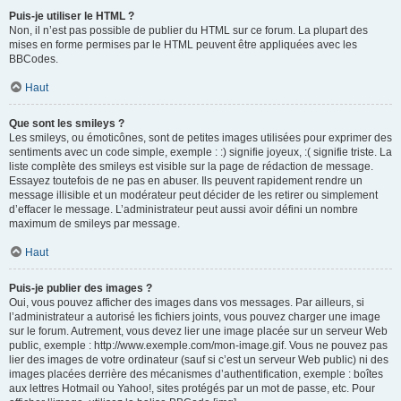
Puis-je utiliser le HTML ?
Non, il n’est pas possible de publier du HTML sur ce forum. La plupart des
mises en forme permises par le HTML peuvent être appliquées avec les
BBCodes.
Haut
Que sont les smileys ?
Les smileys, ou émoticônes, sont de petites images utilisées pour exprimer des
sentiments avec un code simple, exemple : :) signifie joyeux, :( signifie triste. La
liste complète des smileys est visible sur la page de rédaction de message.
Essayez toutefois de ne pas en abuser. Ils peuvent rapidement rendre un
message illisible et un modérateur peut décider de les retirer ou simplement
d’effacer le message. L’administrateur peut aussi avoir défini un nombre
maximum de smileys par message.
Haut
Puis-je publier des images ?
Oui, vous pouvez afficher des images dans vos messages. Par ailleurs, si
l’administrateur a autorisé les fichiers joints, vous pouvez charger une image
sur le forum. Autrement, vous devez lier une image placée sur un serveur Web
public, exemple : http://www.exemple.com/mon-image.gif. Vous ne pouvez pas
lier des images de votre ordinateur (sauf si c’est un serveur Web public) ni des
images placées derrière des mécanismes d’authentification, exemple : boîtes
aux lettres Hotmail ou Yahoo!, sites protégés par un mot de passe, etc. Pour