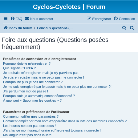
Cyclos-Cyclotes | Forum
FAQ
Nous contacter
S’enregistrer
Connexion
R
R
Index du forum
Foire aux questions (Questions posées fréquemment)
e
e
Foire aux questions (Questions posées
c
c
fréquemment)
h
h
e
e
Problèmes de connexion et d’enregistrement
Pourquoi dois-je m’enregistrer ?
r
r
Que signifie COPPA ?
c
c
Je souhaite m’enregistrer, mais je n’y parviens pas !
Je suis enregistré mais je ne peux pas me connecter !
h
h
Pourquoi ne puis-je pas me connecter ?
Je me suis enregistré par le passé mais je ne peux plus me connecter ?!
e
e
J’ai perdu mon mot de passe !
r
r
Pourquoi suis-je automatiquement déconnecté ?
À quoi sert « Supprimer les cookies » ?
Paramètres et préférences de l’utilisateur
Comment modifier mes paramètres ?
Comment empêcher mon nom d’apparaître dans la liste des membres connectés ?
Les heures ne sont pas correctes !
J’ai changé mon fuseau horaire et l’heure est toujours incorrecte !
Ma langue n’est pas dans la liste !