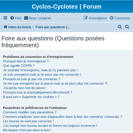
Cyclos-Cyclotes | Forum
FAQ
Nous contacter
S’enregistrer
Connexion
R
R
Index du forum
Foire aux questions (Questions posées fréquemment)
e
e
Foire aux questions (Questions posées
c
c
fréquemment)
h
h
e
e
Problèmes de connexion et d’enregistrement
Pourquoi dois-je m’enregistrer ?
r
r
Que signifie COPPA ?
c
c
Je souhaite m’enregistrer, mais je n’y parviens pas !
Je suis enregistré mais je ne peux pas me connecter !
h
h
Pourquoi ne puis-je pas me connecter ?
Je me suis enregistré par le passé mais je ne peux plus me connecter ?!
e
e
J’ai perdu mon mot de passe !
r
r
Pourquoi suis-je automatiquement déconnecté ?
À quoi sert « Supprimer les cookies » ?
Paramètres et préférences de l’utilisateur
Comment modifier mes paramètres ?
Comment empêcher mon nom d’apparaître dans la liste des membres connectés ?
Les heures ne sont pas correctes !
J’ai changé mon fuseau horaire et l’heure est toujours incorrecte !
Ma langue n’est pas dans la liste !