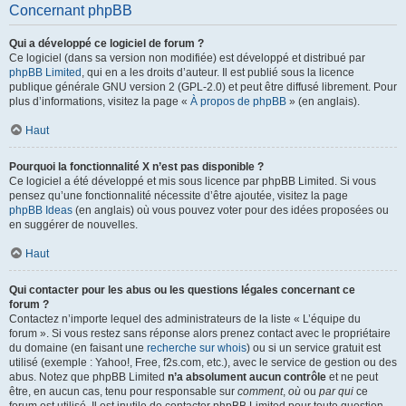
Concernant phpBB
Qui a développé ce logiciel de forum ?
Ce logiciel (dans sa version non modifiée) est développé et distribué par
phpBB Limited
, qui en a les droits d’auteur. Il est publié sous la licence
publique générale GNU version 2 (GPL-2.0) et peut être diffusé librement. Pour
plus d’informations, visitez la page «
À propos de phpBB
» (en anglais).
Haut
Pourquoi la fonctionnalité X n’est pas disponible ?
Ce logiciel a été développé et mis sous licence par phpBB Limited. Si vous
pensez qu’une fonctionnalité nécessite d’être ajoutée, visitez la page
phpBB Ideas
(en anglais) où vous pouvez voter pour des idées proposées ou
en suggérer de nouvelles.
Haut
Qui contacter pour les abus ou les questions légales concernant ce
forum ?
Contactez n’importe lequel des administrateurs de la liste « L’équipe du
forum ». Si vous restez sans réponse alors prenez contact avec le propriétaire
du domaine (en faisant une
recherche sur whois
) ou si un service gratuit est
utilisé (exemple : Yahoo!, Free, f2s.com, etc.), avec le service de gestion ou des
abus. Notez que phpBB Limited
n’a absolument aucun contrôle
et ne peut
être, en aucun cas, tenu pour responsable sur
comment
,
où
ou
par qui
ce