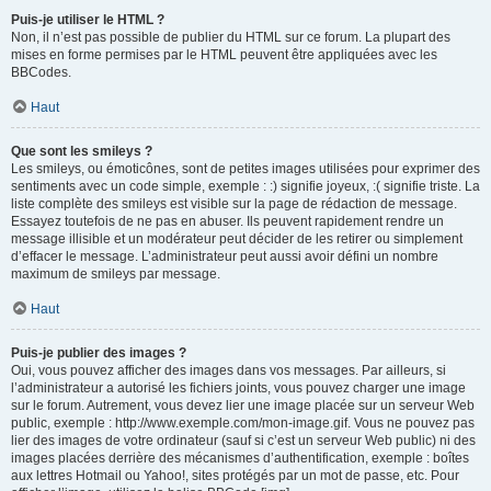
Puis-je utiliser le HTML ?
Non, il n’est pas possible de publier du HTML sur ce forum. La plupart des
mises en forme permises par le HTML peuvent être appliquées avec les
BBCodes.
Haut
Que sont les smileys ?
Les smileys, ou émoticônes, sont de petites images utilisées pour exprimer des
sentiments avec un code simple, exemple : :) signifie joyeux, :( signifie triste. La
liste complète des smileys est visible sur la page de rédaction de message.
Essayez toutefois de ne pas en abuser. Ils peuvent rapidement rendre un
message illisible et un modérateur peut décider de les retirer ou simplement
d’effacer le message. L’administrateur peut aussi avoir défini un nombre
maximum de smileys par message.
Haut
Puis-je publier des images ?
Oui, vous pouvez afficher des images dans vos messages. Par ailleurs, si
l’administrateur a autorisé les fichiers joints, vous pouvez charger une image
sur le forum. Autrement, vous devez lier une image placée sur un serveur Web
public, exemple : http://www.exemple.com/mon-image.gif. Vous ne pouvez pas
lier des images de votre ordinateur (sauf si c’est un serveur Web public) ni des
images placées derrière des mécanismes d’authentification, exemple : boîtes
aux lettres Hotmail ou Yahoo!, sites protégés par un mot de passe, etc. Pour