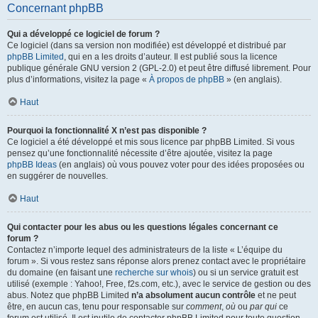
Concernant phpBB
Qui a développé ce logiciel de forum ?
Ce logiciel (dans sa version non modifiée) est développé et distribué par
phpBB Limited
, qui en a les droits d’auteur. Il est publié sous la licence
publique générale GNU version 2 (GPL-2.0) et peut être diffusé librement. Pour
plus d’informations, visitez la page «
À propos de phpBB
» (en anglais).
Haut
Pourquoi la fonctionnalité X n’est pas disponible ?
Ce logiciel a été développé et mis sous licence par phpBB Limited. Si vous
pensez qu’une fonctionnalité nécessite d’être ajoutée, visitez la page
phpBB Ideas
(en anglais) où vous pouvez voter pour des idées proposées ou
en suggérer de nouvelles.
Haut
Qui contacter pour les abus ou les questions légales concernant ce
forum ?
Contactez n’importe lequel des administrateurs de la liste « L’équipe du
forum ». Si vous restez sans réponse alors prenez contact avec le propriétaire
du domaine (en faisant une
recherche sur whois
) ou si un service gratuit est
utilisé (exemple : Yahoo!, Free, f2s.com, etc.), avec le service de gestion ou des
abus. Notez que phpBB Limited
n’a absolument aucun contrôle
et ne peut
être, en aucun cas, tenu pour responsable sur
comment
,
où
ou
par qui
ce