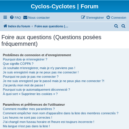
Cyclos-Cyclotes | Forum
FAQ
Nous contacter
S’enregistrer
Connexion
R
R
Index du forum
Foire aux questions (Questions posées fréquemment)
e
e
Foire aux questions (Questions posées
c
c
fréquemment)
h
h
e
e
Problèmes de connexion et d’enregistrement
Pourquoi dois-je m’enregistrer ?
r
r
Que signifie COPPA ?
c
c
Je souhaite m’enregistrer, mais je n’y parviens pas !
Je suis enregistré mais je ne peux pas me connecter !
h
h
Pourquoi ne puis-je pas me connecter ?
Je me suis enregistré par le passé mais je ne peux plus me connecter ?!
e
e
J’ai perdu mon mot de passe !
r
r
Pourquoi suis-je automatiquement déconnecté ?
À quoi sert « Supprimer les cookies » ?
Paramètres et préférences de l’utilisateur
Comment modifier mes paramètres ?
Comment empêcher mon nom d’apparaître dans la liste des membres connectés ?
Les heures ne sont pas correctes !
J’ai changé mon fuseau horaire et l’heure est toujours incorrecte !
Ma langue n’est pas dans la liste !