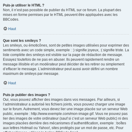
Puis-je utiliser le HTML ?
Non, il n’est pas possible de publier du HTML sur ce forum. La plupart des
mises en forme permises par le HTML peuvent être appliquées avec les
BBCodes.
Haut
Que sont les smileys ?
Les smileys, ou émoticônes, sont de petites images utilisées pour exprimer des
sentiments avec un code simple, exemple : :) signifie joyeux, :( signifie triste. La
liste complète des smileys est visible sur la page de rédaction de message.
Essayez toutefois de ne pas en abuser. Ils peuvent rapidement rendre un
message illisible et un modérateur peut décider de les retirer ou simplement
d’effacer le message. L’administrateur peut aussi avoir défini un nombre
maximum de smileys par message.
Haut
Puis-je publier des images ?
Oui, vous pouvez afficher des images dans vos messages. Par ailleurs, si
l’administrateur a autorisé les fichiers joints, vous pouvez charger une image
sur le forum. Autrement, vous devez lier une image placée sur un serveur Web
public, exemple : http://www.exemple.com/mon-image.gif. Vous ne pouvez pas
lier des images de votre ordinateur (sauf si c’est un serveur Web public) ni des
images placées derrière des mécanismes d’authentification, exemple : boîtes
aux lettres Hotmail ou Yahoo!, sites protégés par un mot de passe, etc. Pour