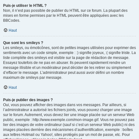
Puis-je utiliser le HTML ?
Non, il n’est pas possible de publier du HTML sur ce forum. La plupart des
mises en forme permises par le HTML peuvent être appliquées avec les
BBCodes.
Haut
Que sont les smileys ?
Les smileys, ou émoticônes, sont de petites images utilisées pour exprimer des
sentiments avec un code simple, exemple : :) signifie joyeux, :( signifie triste. La
liste complète des smileys est visible sur la page de rédaction de message.
Essayez toutefois de ne pas en abuser. Ils peuvent rapidement rendre un
message illisible et un modérateur peut décider de les retirer ou simplement
d’effacer le message. L’administrateur peut aussi avoir défini un nombre
maximum de smileys par message.
Haut
Puis-je publier des images ?
Oui, vous pouvez afficher des images dans vos messages. Par ailleurs, si
l’administrateur a autorisé les fichiers joints, vous pouvez charger une image
sur le forum. Autrement, vous devez lier une image placée sur un serveur Web
public, exemple : http://www.exemple.com/mon-image.gif. Vous ne pouvez pas
lier des images de votre ordinateur (sauf si c’est un serveur Web public) ni des
images placées derrière des mécanismes d’authentification, exemple : boîtes
aux lettres Hotmail ou Yahoo!, sites protégés par un mot de passe, etc. Pour