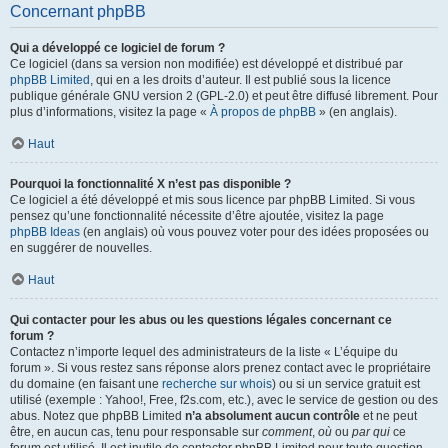
Concernant phpBB
Qui a développé ce logiciel de forum ?
Ce logiciel (dans sa version non modifiée) est développé et distribué par
phpBB Limited
, qui en a les droits d’auteur. Il est publié sous la licence
publique générale GNU version 2 (GPL-2.0) et peut être diffusé librement. Pour
plus d’informations, visitez la page «
À propos de phpBB
» (en anglais).
Haut
Pourquoi la fonctionnalité X n’est pas disponible ?
Ce logiciel a été développé et mis sous licence par phpBB Limited. Si vous
pensez qu’une fonctionnalité nécessite d’être ajoutée, visitez la page
phpBB Ideas
(en anglais) où vous pouvez voter pour des idées proposées ou
en suggérer de nouvelles.
Haut
Qui contacter pour les abus ou les questions légales concernant ce
forum ?
Contactez n’importe lequel des administrateurs de la liste « L’équipe du
forum ». Si vous restez sans réponse alors prenez contact avec le propriétaire
du domaine (en faisant une
recherche sur whois
) ou si un service gratuit est
utilisé (exemple : Yahoo!, Free, f2s.com, etc.), avec le service de gestion ou des
abus. Notez que phpBB Limited
n’a absolument aucun contrôle
et ne peut
être, en aucun cas, tenu pour responsable sur
comment
,
où
ou
par qui
ce