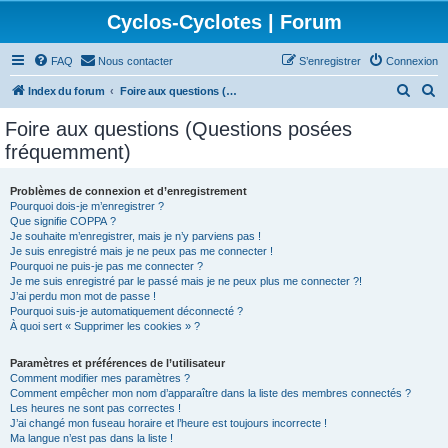
Cyclos-Cyclotes | Forum
FAQ
Nous contacter
S’enregistrer
Connexion
R
R
Index du forum
Foire aux questions (Questions posées fréquemment)
e
e
Foire aux questions (Questions posées
c
c
fréquemment)
h
h
e
e
Problèmes de connexion et d’enregistrement
Pourquoi dois-je m’enregistrer ?
r
r
Que signifie COPPA ?
c
c
Je souhaite m’enregistrer, mais je n’y parviens pas !
Je suis enregistré mais je ne peux pas me connecter !
h
h
Pourquoi ne puis-je pas me connecter ?
Je me suis enregistré par le passé mais je ne peux plus me connecter ?!
e
e
J’ai perdu mon mot de passe !
r
r
Pourquoi suis-je automatiquement déconnecté ?
À quoi sert « Supprimer les cookies » ?
Paramètres et préférences de l’utilisateur
Comment modifier mes paramètres ?
Comment empêcher mon nom d’apparaître dans la liste des membres connectés ?
Les heures ne sont pas correctes !
J’ai changé mon fuseau horaire et l’heure est toujours incorrecte !
Ma langue n’est pas dans la liste !