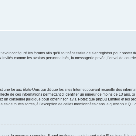
t avoir configuré les forums afin qu’il soit nécessaire de s’enregistrer pour poster
x invités comme les avatars personnalisés, la messagerie privée, l’envoi de courri
t une loi aux États-Unis qui dit que les sites Internet pouvant recueillir des infor
ollecte de ces informations permettant d’identifier un mineur de moins de 13 ans. S
tez un conseiller juridique pour obtenir son avis. Notez que phpBB Limited et les pr
gales de toutes sortes, à l’exception de celles mentionnées dans la question « Qui
réation de nouveaux comptes. Il peut également avoir banni votre IP ou interdit le no