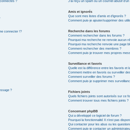
 connectés ?
J’ai reçu un spam ou un courriel abusif d’u
Amis et ignorés
Que sont mes listes d’amis et d’ignorés ?
?
Comment puis-je ajouter/supprimer des utilis
Recherche dans les forums
e connecter !?
Comment rechercher dans les forums ?
Pourquoi ma recherche ne renvoie aucun ré
Pourquoi ma recherche renvoie une page bl
Comment rechercher des membres ?
Comment puis-je trouver mes propres mess
Surveillance et favoris
Quelle est la différence entre les favoris et l
Comment mettre en favoris ou surveiller des
Comment surveiller des forums ?
Comment puis-je supprimer mes surveillanc
message ?
Fichiers joints
Quels fichiers joints sont autorisés sur ce f
Comment trouver tous mes fichiers joints ?
Concernant phpBB
Qui a développé ce logiciel de forum ?
Pourquoi la fonctionnalité X n’est pas dispon
Qui contacter pour les abus ou les questio
Comment puis-je contacter un administrateu