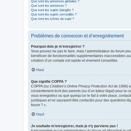
Que sont les annonces globales ?
Que sont les annonces ?
Que sont les sujets épinglés ?
Que sont les sujets verrouillés ?
Que sont les icônes de sujet ?
Problèmes de connexion et d’enregistrement
Pourquoi dois-je m’enregistrer ?
Vous pouvez ne pas le faire, mais l’administrateur du forum peu
bénéficier de fonctionnalités supplémentaires inaccessibles au
création d’un compte est rapide et vivement conseillée.
Haut
Que signifie COPPA ?
COPPA (ou
Children’s Online Privacy Protection Act
de 1998) es
consentement écrit des parents (ou d’un tuteur légal) pour la c
vous enregistrez ou que quelqu’un le fait à votre place, contac
juridiques et ne sauraient être contactés pour des questions lé
forum ? ».
Haut
Je souhaite m’enregistrer, mais je n’y parviens pas !
Il est possible qu’un administrateur du forum ait désactivé la c