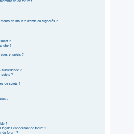
n membre de ce forum !
ateurs de ma liste d’amis ou d’ignorés ?
sultat ?
anche ?!
ages et sujets ?
a surveillance ?
 sujets ?
es de sujets ?
orum ?
ible ?
ns légales concernant ce forum ?
r du forum ?