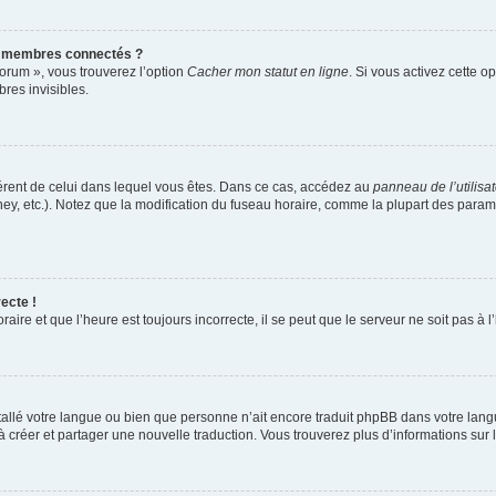
s membres connectés ?
forum », vous trouverez l’option
Cacher mon statut en ligne
. Si vous activez cette o
es invisibles.
ifférent de celui dans lequel vous êtes. Dans ce cas, accédez au
panneau de l’utilisa
ney, etc.). Notez que la modification du fuseau horaire, comme la plupart des para
ecte !
aire et que l’heure est toujours incorrecte, il se peut que le serveur ne soit pas à
installé votre langue ou bien que personne n’ait encore traduit phpBB dans votre l
s à créer et partager une nouvelle traduction. Vous trouverez plus d’informations sur l