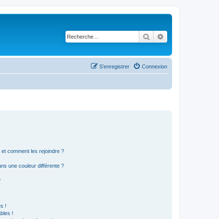
Rechercher
Recherche avancé
S’enregistrer
Connexion
s et comment les rejoindre ?
s une couleur différente ?
?
s !
bles !