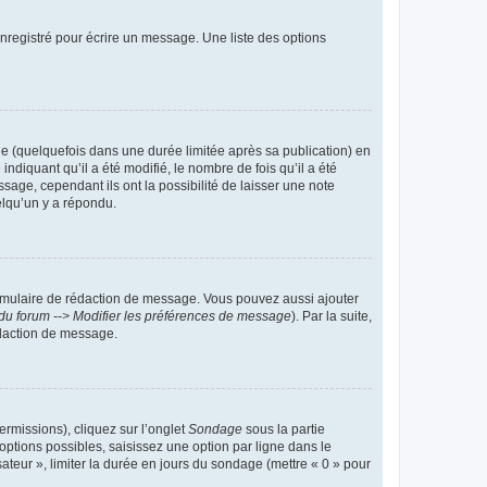
nregistré pour écrire un message. Une liste des options
 (quelquefois dans une durée limitée après sa publication) en
iquant qu’il a été modifié, le nombre de fois qu’il a été
sage, cependant ils ont la possibilité de laisser une note
elqu’un y a répondu.
rmulaire de rédaction de message. Vous pouvez aussi ajouter
du forum --> Modifier les préférences de message
). Par la suite,
daction de message.
ermissions), cliquez sur l’onglet
Sondage
sous la partie
ptions possibles, saisissez une option par ligne dans le
ateur », limiter la durée en jours du sondage (mettre « 0 » pour