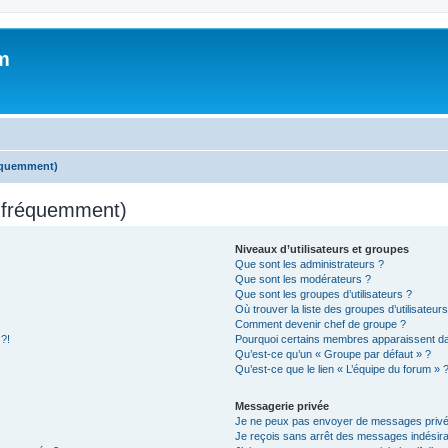
m
réquemment)
s fréquemment)
Niveaux d’utilisateurs et groupes
Que sont les administrateurs ?
Que sont les modérateurs ?
Que sont les groupes d’utilisateurs ?
Où trouver la liste des groupes d’utilisateur
Comment devenir chef de groupe ?
 ?!
Pourquoi certains membres apparaissent dan
Qu’est-ce qu’un « Groupe par défaut » ?
Qu’est-ce que le lien « L’équipe du forum » 
Messagerie privée
Je ne peux pas envoyer de messages privé
Je reçois sans arrêt des messages indésira