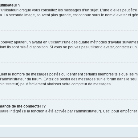
tilisateur ?
utilisateur lorsque vous consultez les messages d’un sujet. L’une d’elles peut êtr
rum. La seconde image, souvent plus grande, est connue sous le nom d’avatar et 
s pouvez ajouter un avatar en utilisant l’une des quatre méthodes d’avatar suivantes 
ont ils sont mis à disposition. Si vous ne pouvez pas utiliser d’avatar, contactez un
iquent le nombre de messages postés ou identifient certains membres tels que les 
ar l’administrateur du forum. Évitez de poster des messages sur le forum dans le seu
ministrateur) peut facilement abaisser votre compteur de messages.
mande de me connecter !?
re intégré (si la fonction a été activée par l’administrateur). Ceci pour empêcher l’u