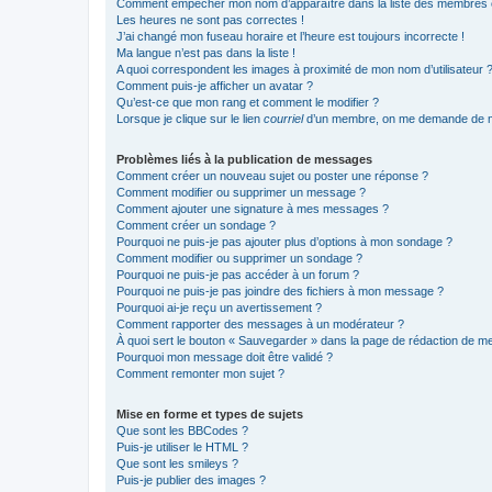
Comment empêcher mon nom d’apparaître dans la liste des membres
Les heures ne sont pas correctes !
J’ai changé mon fuseau horaire et l’heure est toujours incorrecte !
Ma langue n’est pas dans la liste !
A quoi correspondent les images à proximité de mon nom d’utilisateur 
Comment puis-je afficher un avatar ?
Qu’est-ce que mon rang et comment le modifier ?
Lorsque je clique sur le lien
courriel
d’un membre, on me demande de m
Problèmes liés à la publication de messages
Comment créer un nouveau sujet ou poster une réponse ?
Comment modifier ou supprimer un message ?
Comment ajouter une signature à mes messages ?
Comment créer un sondage ?
Pourquoi ne puis-je pas ajouter plus d’options à mon sondage ?
Comment modifier ou supprimer un sondage ?
Pourquoi ne puis-je pas accéder à un forum ?
Pourquoi ne puis-je pas joindre des fichiers à mon message ?
Pourquoi ai-je reçu un avertissement ?
Comment rapporter des messages à un modérateur ?
À quoi sert le bouton « Sauvegarder » dans la page de rédaction de 
Pourquoi mon message doit être validé ?
Comment remonter mon sujet ?
Mise en forme et types de sujets
Que sont les BBCodes ?
Puis-je utiliser le HTML ?
Que sont les smileys ?
Puis-je publier des images ?