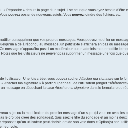
 « Répondre » depuis la page d’un sujet. Il se peut que vous ayez besoin d’être e
: Vous
pouvez
poster de nouveaux sujets, Vous
pouvez
joindre des fichiers, etc.
modifier ou supprimer que vos propres messages. Vous pouvez modifier un message
lqu’un a déjà répondu au message, un petit texte s’affichera en bas du message ind
n. Ce message n’apparaîtra pas si un modérateur ou un administrateur modifie le mes
ive. Notez que les utilisateurs ne peuvent pas supprimer un message une fois que qu
e l’utilisateur. Une fois créée, vous pouvez cocher
Attacher ma signature
sur le fo
 « Attacher ma signature » à partir du panneau de l’utilisateur (onglet
Préférences 
 à un message en décochant la case
Attacher ma signature
dans le formulaire de ré
ouveau sujet ou la modification du premier message d’un sujet (si vous en avez les p
 le droit de créer des sondages). Saisissez le titre du sondage et au moins deux o
onses qu’un utilisateur peut choisir lors de son vote dans « Option(s) par l’utilis
er leur vote.