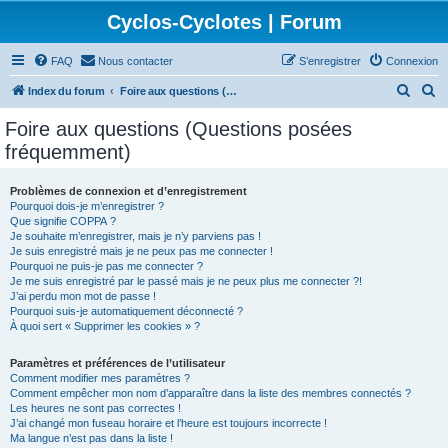
Cyclos-Cyclotes | Forum
FAQ
Nous contacter
S’enregistrer
Connexion
R
R
Index du forum
Foire aux questions (Questions posées fréquemment)
e
e
Foire aux questions (Questions posées
c
c
fréquemment)
h
h
e
e
Problèmes de connexion et d’enregistrement
Pourquoi dois-je m’enregistrer ?
r
r
Que signifie COPPA ?
c
c
Je souhaite m’enregistrer, mais je n’y parviens pas !
Je suis enregistré mais je ne peux pas me connecter !
h
h
Pourquoi ne puis-je pas me connecter ?
Je me suis enregistré par le passé mais je ne peux plus me connecter ?!
e
e
J’ai perdu mon mot de passe !
r
r
Pourquoi suis-je automatiquement déconnecté ?
À quoi sert « Supprimer les cookies » ?
Paramètres et préférences de l’utilisateur
Comment modifier mes paramètres ?
Comment empêcher mon nom d’apparaître dans la liste des membres connectés ?
Les heures ne sont pas correctes !
J’ai changé mon fuseau horaire et l’heure est toujours incorrecte !
Ma langue n’est pas dans la liste !