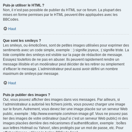
Puis-je utiliser le HTML ?
Non, il n’est pas possible de publier du HTML sur ce forum. La plupart des
mises en forme permises par le HTML peuvent être appliquées avec les
BBCodes.
Haut
Que sont les smileys ?
Les smileys, ou émoticônes, sont de petites images utilisées pour exprimer des
sentiments avec un code simple, exemple : :) signifie joyeux, :( signifie triste. La
liste complète des smileys est visible sur la page de rédaction de message.
Essayez toutefois de ne pas en abuser. Ils peuvent rapidement rendre un
message illisible et un modérateur peut décider de les retirer ou simplement
d’effacer le message. L’administrateur peut aussi avoir défini un nombre
maximum de smileys par message.
Haut
Puis-je publier des images ?
Oui, vous pouvez afficher des images dans vos messages. Par ailleurs, si
l’administrateur a autorisé les fichiers joints, vous pouvez charger une image
sur le forum. Autrement, vous devez lier une image placée sur un serveur Web
public, exemple : http://www.exemple.com/mon-image.gif. Vous ne pouvez pas
lier des images de votre ordinateur (sauf si c’est un serveur Web public) ni des
images placées derrière des mécanismes d’authentification, exemple : boîtes
aux lettres Hotmail ou Yahoo!, sites protégés par un mot de passe, etc. Pour