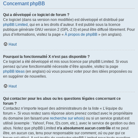
Concernant phpBB
Qui a développé ce logiciel de forum ?
Ce logiciel (dans sa version non modifiée) est développé et distribué par
phpBB Limited
, qui en a les droits d’auteur. Il est publié sous la licence
publique générale GNU version 2 (GPL-2.0) et peut être diffusé librement. Pour
plus d’informations, visitez la page «
À propos de phpBB
» (en anglais).
Haut
Pourquoi la fonctionnalité X n’est pas disponible ?
Ce logiciel a été développé et mis sous licence par phpBB Limited. Si vous
pensez qu’une fonctionnalité nécessite d’être ajoutée, visitez la page
phpBB Ideas
(en anglais) où vous pouvez voter pour des idées proposées ou
en suggérer de nouvelles.
Haut
Qui contacter pour les abus ou les questions légales concernant ce
forum ?
Contactez n’importe lequel des administrateurs de la liste « L’équipe du
forum ». Si vous restez sans réponse alors prenez contact avec le propriétaire
du domaine (en faisant une
recherche sur whois
) ou si un service gratuit est
utilisé (exemple : Yahoo!, Free, f2s.com, etc.), avec le service de gestion ou des
abus. Notez que phpBB Limited
n’a absolument aucun contrôle
et ne peut
être, en aucun cas, tenu pour responsable sur
comment
,
où
ou
par qui
ce