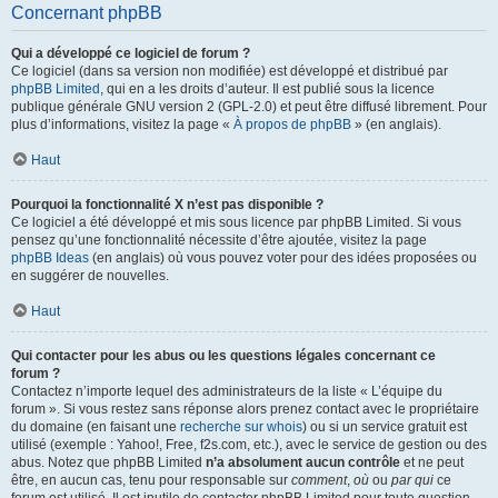
Concernant phpBB
Qui a développé ce logiciel de forum ?
Ce logiciel (dans sa version non modifiée) est développé et distribué par
phpBB Limited
, qui en a les droits d’auteur. Il est publié sous la licence
publique générale GNU version 2 (GPL-2.0) et peut être diffusé librement. Pour
plus d’informations, visitez la page «
À propos de phpBB
» (en anglais).
Haut
Pourquoi la fonctionnalité X n’est pas disponible ?
Ce logiciel a été développé et mis sous licence par phpBB Limited. Si vous
pensez qu’une fonctionnalité nécessite d’être ajoutée, visitez la page
phpBB Ideas
(en anglais) où vous pouvez voter pour des idées proposées ou
en suggérer de nouvelles.
Haut
Qui contacter pour les abus ou les questions légales concernant ce
forum ?
Contactez n’importe lequel des administrateurs de la liste « L’équipe du
forum ». Si vous restez sans réponse alors prenez contact avec le propriétaire
du domaine (en faisant une
recherche sur whois
) ou si un service gratuit est
utilisé (exemple : Yahoo!, Free, f2s.com, etc.), avec le service de gestion ou des
abus. Notez que phpBB Limited
n’a absolument aucun contrôle
et ne peut
être, en aucun cas, tenu pour responsable sur
comment
,
où
ou
par qui
ce