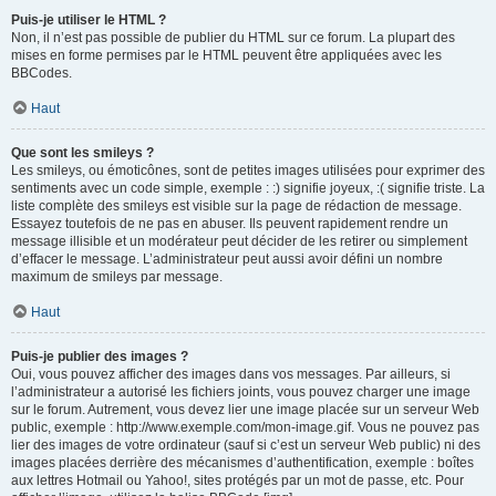
Puis-je utiliser le HTML ?
Non, il n’est pas possible de publier du HTML sur ce forum. La plupart des
mises en forme permises par le HTML peuvent être appliquées avec les
BBCodes.
Haut
Que sont les smileys ?
Les smileys, ou émoticônes, sont de petites images utilisées pour exprimer des
sentiments avec un code simple, exemple : :) signifie joyeux, :( signifie triste. La
liste complète des smileys est visible sur la page de rédaction de message.
Essayez toutefois de ne pas en abuser. Ils peuvent rapidement rendre un
message illisible et un modérateur peut décider de les retirer ou simplement
d’effacer le message. L’administrateur peut aussi avoir défini un nombre
maximum de smileys par message.
Haut
Puis-je publier des images ?
Oui, vous pouvez afficher des images dans vos messages. Par ailleurs, si
l’administrateur a autorisé les fichiers joints, vous pouvez charger une image
sur le forum. Autrement, vous devez lier une image placée sur un serveur Web
public, exemple : http://www.exemple.com/mon-image.gif. Vous ne pouvez pas
lier des images de votre ordinateur (sauf si c’est un serveur Web public) ni des
images placées derrière des mécanismes d’authentification, exemple : boîtes
aux lettres Hotmail ou Yahoo!, sites protégés par un mot de passe, etc. Pour