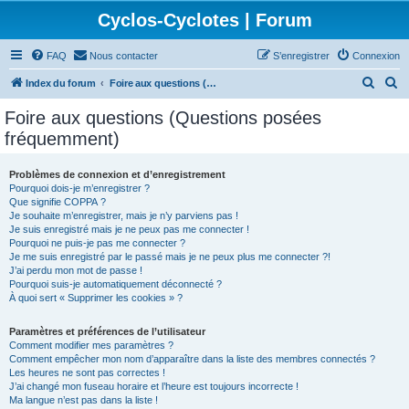
Cyclos-Cyclotes | Forum
FAQ
Nous contacter
S’enregistrer
Connexion
R
R
Index du forum
Foire aux questions (Questions posées fréquemment)
e
e
Foire aux questions (Questions posées
c
c
fréquemment)
h
h
e
e
Problèmes de connexion et d’enregistrement
Pourquoi dois-je m’enregistrer ?
r
r
Que signifie COPPA ?
c
c
Je souhaite m’enregistrer, mais je n’y parviens pas !
Je suis enregistré mais je ne peux pas me connecter !
h
h
Pourquoi ne puis-je pas me connecter ?
Je me suis enregistré par le passé mais je ne peux plus me connecter ?!
e
e
J’ai perdu mon mot de passe !
r
r
Pourquoi suis-je automatiquement déconnecté ?
À quoi sert « Supprimer les cookies » ?
Paramètres et préférences de l’utilisateur
Comment modifier mes paramètres ?
Comment empêcher mon nom d’apparaître dans la liste des membres connectés ?
Les heures ne sont pas correctes !
J’ai changé mon fuseau horaire et l’heure est toujours incorrecte !
Ma langue n’est pas dans la liste !