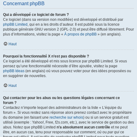
Concernant phpBB
Qui a développé ce logiciel de forum ?
Ce logiciel (dans sa version non modifiée) est développé et distribué par
phpBB Limited
, qui en a les droits d’auteur. Il est publié sous la licence
publique générale GNU version 2 (GPL-2.0) et peut être diffusé librement. Pour
plus d’informations, visitez la page «
À propos de phpBB
» (en anglais).
Haut
Pourquoi la fonctionnalité X n’est pas disponible ?
Ce logiciel a été développé et mis sous licence par phpBB Limited. Si vous
pensez qu’une fonctionnalité nécessite d’être ajoutée, visitez la page
phpBB Ideas
(en anglais) où vous pouvez voter pour des idées proposées ou
en suggérer de nouvelles.
Haut
Qui contacter pour les abus ou les questions légales concernant ce
forum ?
Contactez n’importe lequel des administrateurs de la liste « L’équipe du
forum ». Si vous restez sans réponse alors prenez contact avec le propriétaire
du domaine (en faisant une
recherche sur whois
) ou si un service gratuit est
utilisé (exemple : Yahoo!, Free, f2s.com, etc.), avec le service de gestion ou des
abus. Notez que phpBB Limited
n’a absolument aucun contrôle
et ne peut
être, en aucun cas, tenu pour responsable sur
comment
,
où
ou
par qui
ce