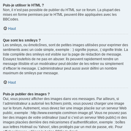
Puis-je utiliser le HTML ?
Non, il n’est pas possible de publier du HTML sur ce forum. La plupart des
mises en forme permises par le HTML peuvent être appliquées avec les
BBCodes.
Haut
Que sont les smileys ?
Les smileys, ou émoticônes, sont de petites images utilisées pour exprimer des
sentiments avec un code simple, exemple : :) signifie joyeux, :( signifie triste. La
liste complète des smileys est visible sur la page de rédaction de message.
Essayez toutefois de ne pas en abuser. Ils peuvent rapidement rendre un
message illisible et un modérateur peut décider de les retirer ou simplement
d’effacer le message. L’administrateur peut aussi avoir défini un nombre
maximum de smileys par message.
Haut
Puis-je publier des images ?
Oui, vous pouvez afficher des images dans vos messages. Par ailleurs, si
l’administrateur a autorisé les fichiers joints, vous pouvez charger une image
sur le forum. Autrement, vous devez lier une image placée sur un serveur Web
public, exemple : http://www.exemple.com/mon-image.gif. Vous ne pouvez pas
lier des images de votre ordinateur (sauf si c’est un serveur Web public) ni des
images placées derrière des mécanismes d’authentification, exemple : boîtes
aux lettres Hotmail ou Yahoo!, sites protégés par un mot de passe, etc. Pour