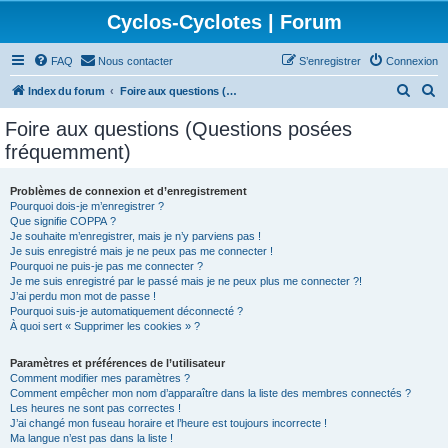
Cyclos-Cyclotes | Forum
FAQ
Nous contacter
S’enregistrer
Connexion
R
R
Index du forum
Foire aux questions (Questions posées fréquemment)
e
e
Foire aux questions (Questions posées
c
c
fréquemment)
h
h
e
e
Problèmes de connexion et d’enregistrement
Pourquoi dois-je m’enregistrer ?
r
r
Que signifie COPPA ?
c
c
Je souhaite m’enregistrer, mais je n’y parviens pas !
Je suis enregistré mais je ne peux pas me connecter !
h
h
Pourquoi ne puis-je pas me connecter ?
Je me suis enregistré par le passé mais je ne peux plus me connecter ?!
e
e
J’ai perdu mon mot de passe !
r
r
Pourquoi suis-je automatiquement déconnecté ?
À quoi sert « Supprimer les cookies » ?
Paramètres et préférences de l’utilisateur
Comment modifier mes paramètres ?
Comment empêcher mon nom d’apparaître dans la liste des membres connectés ?
Les heures ne sont pas correctes !
J’ai changé mon fuseau horaire et l’heure est toujours incorrecte !
Ma langue n’est pas dans la liste !