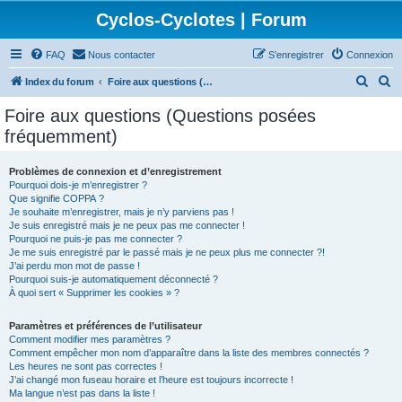
Cyclos-Cyclotes | Forum
FAQ
Nous contacter
S’enregistrer
Connexion
R
R
Index du forum
Foire aux questions (Questions posées fréquemment)
e
e
Foire aux questions (Questions posées
c
c
fréquemment)
h
h
e
e
Problèmes de connexion et d’enregistrement
Pourquoi dois-je m’enregistrer ?
r
r
Que signifie COPPA ?
c
c
Je souhaite m’enregistrer, mais je n’y parviens pas !
Je suis enregistré mais je ne peux pas me connecter !
h
h
Pourquoi ne puis-je pas me connecter ?
Je me suis enregistré par le passé mais je ne peux plus me connecter ?!
e
e
J’ai perdu mon mot de passe !
r
r
Pourquoi suis-je automatiquement déconnecté ?
À quoi sert « Supprimer les cookies » ?
Paramètres et préférences de l’utilisateur
Comment modifier mes paramètres ?
Comment empêcher mon nom d’apparaître dans la liste des membres connectés ?
Les heures ne sont pas correctes !
J’ai changé mon fuseau horaire et l’heure est toujours incorrecte !
Ma langue n’est pas dans la liste !