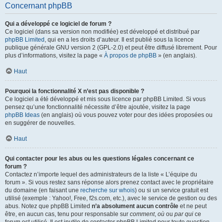
Concernant phpBB
Qui a développé ce logiciel de forum ?
Ce logiciel (dans sa version non modifiée) est développé et distribué par
phpBB Limited
, qui en a les droits d’auteur. Il est publié sous la licence
publique générale GNU version 2 (GPL-2.0) et peut être diffusé librement. Pour
plus d’informations, visitez la page «
À propos de phpBB
» (en anglais).
Haut
Pourquoi la fonctionnalité X n’est pas disponible ?
Ce logiciel a été développé et mis sous licence par phpBB Limited. Si vous
pensez qu’une fonctionnalité nécessite d’être ajoutée, visitez la page
phpBB Ideas
(en anglais) où vous pouvez voter pour des idées proposées ou
en suggérer de nouvelles.
Haut
Qui contacter pour les abus ou les questions légales concernant ce
forum ?
Contactez n’importe lequel des administrateurs de la liste « L’équipe du
forum ». Si vous restez sans réponse alors prenez contact avec le propriétaire
du domaine (en faisant une
recherche sur whois
) ou si un service gratuit est
utilisé (exemple : Yahoo!, Free, f2s.com, etc.), avec le service de gestion ou des
abus. Notez que phpBB Limited
n’a absolument aucun contrôle
et ne peut
être, en aucun cas, tenu pour responsable sur
comment
,
où
ou
par qui
ce