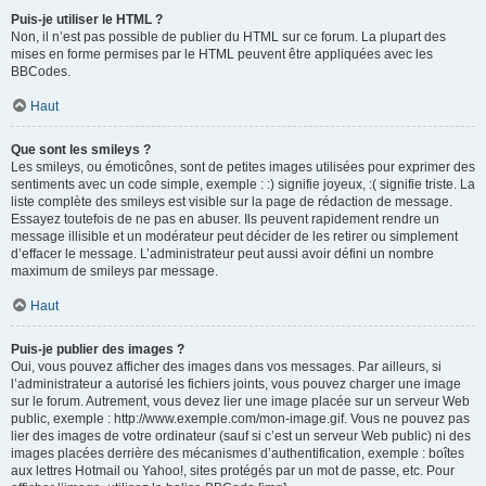
Puis-je utiliser le HTML ?
Non, il n’est pas possible de publier du HTML sur ce forum. La plupart des
mises en forme permises par le HTML peuvent être appliquées avec les
BBCodes.
Haut
Que sont les smileys ?
Les smileys, ou émoticônes, sont de petites images utilisées pour exprimer des
sentiments avec un code simple, exemple : :) signifie joyeux, :( signifie triste. La
liste complète des smileys est visible sur la page de rédaction de message.
Essayez toutefois de ne pas en abuser. Ils peuvent rapidement rendre un
message illisible et un modérateur peut décider de les retirer ou simplement
d’effacer le message. L’administrateur peut aussi avoir défini un nombre
maximum de smileys par message.
Haut
Puis-je publier des images ?
Oui, vous pouvez afficher des images dans vos messages. Par ailleurs, si
l’administrateur a autorisé les fichiers joints, vous pouvez charger une image
sur le forum. Autrement, vous devez lier une image placée sur un serveur Web
public, exemple : http://www.exemple.com/mon-image.gif. Vous ne pouvez pas
lier des images de votre ordinateur (sauf si c’est un serveur Web public) ni des
images placées derrière des mécanismes d’authentification, exemple : boîtes
aux lettres Hotmail ou Yahoo!, sites protégés par un mot de passe, etc. Pour