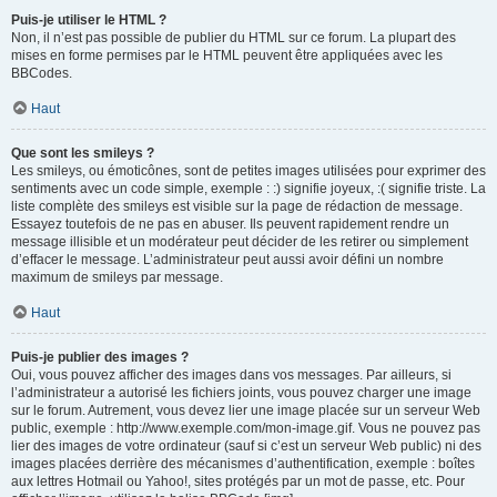
Puis-je utiliser le HTML ?
Non, il n’est pas possible de publier du HTML sur ce forum. La plupart des
mises en forme permises par le HTML peuvent être appliquées avec les
BBCodes.
Haut
Que sont les smileys ?
Les smileys, ou émoticônes, sont de petites images utilisées pour exprimer des
sentiments avec un code simple, exemple : :) signifie joyeux, :( signifie triste. La
liste complète des smileys est visible sur la page de rédaction de message.
Essayez toutefois de ne pas en abuser. Ils peuvent rapidement rendre un
message illisible et un modérateur peut décider de les retirer ou simplement
d’effacer le message. L’administrateur peut aussi avoir défini un nombre
maximum de smileys par message.
Haut
Puis-je publier des images ?
Oui, vous pouvez afficher des images dans vos messages. Par ailleurs, si
l’administrateur a autorisé les fichiers joints, vous pouvez charger une image
sur le forum. Autrement, vous devez lier une image placée sur un serveur Web
public, exemple : http://www.exemple.com/mon-image.gif. Vous ne pouvez pas
lier des images de votre ordinateur (sauf si c’est un serveur Web public) ni des
images placées derrière des mécanismes d’authentification, exemple : boîtes
aux lettres Hotmail ou Yahoo!, sites protégés par un mot de passe, etc. Pour