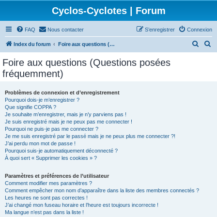
Cyclos-Cyclotes | Forum
FAQ
Nous contacter
S’enregistrer
Connexion
R
R
Index du forum
Foire aux questions (Questions posées fréquemment)
e
e
Foire aux questions (Questions posées
c
c
fréquemment)
h
h
e
e
Problèmes de connexion et d’enregistrement
Pourquoi dois-je m’enregistrer ?
r
r
Que signifie COPPA ?
c
c
Je souhaite m’enregistrer, mais je n’y parviens pas !
Je suis enregistré mais je ne peux pas me connecter !
h
h
Pourquoi ne puis-je pas me connecter ?
Je me suis enregistré par le passé mais je ne peux plus me connecter ?!
e
e
J’ai perdu mon mot de passe !
r
r
Pourquoi suis-je automatiquement déconnecté ?
À quoi sert « Supprimer les cookies » ?
Paramètres et préférences de l’utilisateur
Comment modifier mes paramètres ?
Comment empêcher mon nom d’apparaître dans la liste des membres connectés ?
Les heures ne sont pas correctes !
J’ai changé mon fuseau horaire et l’heure est toujours incorrecte !
Ma langue n’est pas dans la liste !