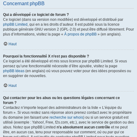
Concernant phpBB
Qui a développé ce logiciel de forum ?
Ce logiciel (dans sa version non modifiée) est développé et distribué par
phpBB Limited
, qui en a les droits d’auteur. Il est publié sous la licence
publique générale GNU version 2 (GPL-2.0) et peut être diffusé librement. Pour
plus d’informations, visitez la page «
À propos de phpBB
» (en anglais).
Haut
Pourquoi la fonctionnalité X n’est pas disponible ?
Ce logiciel a été développé et mis sous licence par phpBB Limited. Si vous
pensez qu’une fonctionnalité nécessite d’être ajoutée, visitez la page
phpBB Ideas
(en anglais) où vous pouvez voter pour des idées proposées ou
en suggérer de nouvelles.
Haut
Qui contacter pour les abus ou les questions légales concernant ce
forum ?
Contactez n’importe lequel des administrateurs de la liste « L’équipe du
forum ». Si vous restez sans réponse alors prenez contact avec le propriétaire
du domaine (en faisant une
recherche sur whois
) ou si un service gratuit est
utilisé (exemple : Yahoo!, Free, f2s.com, etc.), avec le service de gestion ou des
abus. Notez que phpBB Limited
n’a absolument aucun contrôle
et ne peut
être, en aucun cas, tenu pour responsable sur
comment
,
où
ou
par qui
ce