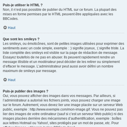
Puis-je utiliser le HTML ?
Non, il n’est pas possible de publier du HTML sur ce forum. La plupart des
mises en forme permises par le HTML peuvent être appliquées avec les
BBCodes.
Haut
Que sont les smileys ?
Les smileys, ou émoticônes, sont de petites images utilisées pour exprimer des
sentiments avec un code simple, exemple : :) signifie joyeux, :( signifie triste. La
liste complète des smileys est visible sur la page de rédaction de message.
Essayez toutefois de ne pas en abuser. Ils peuvent rapidement rendre un
message illisible et un modérateur peut décider de les retirer ou simplement
d’effacer le message. L’administrateur peut aussi avoir défini un nombre
maximum de smileys par message.
Haut
Puis-je publier des images ?
Oui, vous pouvez afficher des images dans vos messages. Par ailleurs, si
l’administrateur a autorisé les fichiers joints, vous pouvez charger une image
sur le forum. Autrement, vous devez lier une image placée sur un serveur Web
public, exemple : http://www.exemple.com/mon-image.gif. Vous ne pouvez pas
lier des images de votre ordinateur (sauf si c’est un serveur Web public) ni des
images placées derrière des mécanismes d’authentification, exemple : boîtes
aux lettres Hotmail ou Yahoo!, sites protégés par un mot de passe, etc. Pour