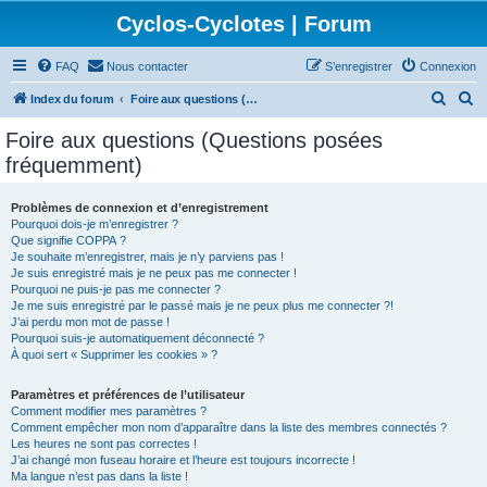
Cyclos-Cyclotes | Forum
FAQ
Nous contacter
S’enregistrer
Connexion
R
R
Index du forum
Foire aux questions (Questions posées fréquemment)
e
e
Foire aux questions (Questions posées
c
c
fréquemment)
h
h
e
e
Problèmes de connexion et d’enregistrement
Pourquoi dois-je m’enregistrer ?
r
r
Que signifie COPPA ?
c
c
Je souhaite m’enregistrer, mais je n’y parviens pas !
Je suis enregistré mais je ne peux pas me connecter !
h
h
Pourquoi ne puis-je pas me connecter ?
Je me suis enregistré par le passé mais je ne peux plus me connecter ?!
e
e
J’ai perdu mon mot de passe !
r
r
Pourquoi suis-je automatiquement déconnecté ?
À quoi sert « Supprimer les cookies » ?
Paramètres et préférences de l’utilisateur
Comment modifier mes paramètres ?
Comment empêcher mon nom d’apparaître dans la liste des membres connectés ?
Les heures ne sont pas correctes !
J’ai changé mon fuseau horaire et l’heure est toujours incorrecte !
Ma langue n’est pas dans la liste !