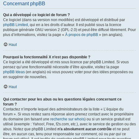
Concernant phpBB
Qui a développé ce logiciel de forum ?
Ce logiciel (dans sa version non modifiée) est développé et distribué par
phpBB Limited
, qui en a les droits d’auteur. Il est publié sous la licence
publique générale GNU version 2 (GPL-2.0) et peut être diffusé librement. Pour
plus d’informations, visitez la page «
À propos de phpBB
» (en anglais).
Haut
Pourquoi la fonctionnalité X n’est pas disponible ?
Ce logiciel a été développé et mis sous licence par phpBB Limited. Si vous
pensez qu’une fonctionnalité nécessite d’être ajoutée, visitez la page
phpBB Ideas
(en anglais) où vous pouvez voter pour des idées proposées ou
en suggérer de nouvelles.
Haut
Qui contacter pour les abus ou les questions légales concernant ce
forum ?
Contactez n’importe lequel des administrateurs de la liste « L’équipe du
forum ». Si vous restez sans réponse alors prenez contact avec le propriétaire
du domaine (en faisant une
recherche sur whois
) ou si un service gratuit est
utilisé (exemple : Yahoo!, Free, f2s.com, etc.), avec le service de gestion ou des
abus. Notez que phpBB Limited
n’a absolument aucun contrôle
et ne peut
être, en aucun cas, tenu pour responsable sur
comment
,
où
ou
par qui
ce