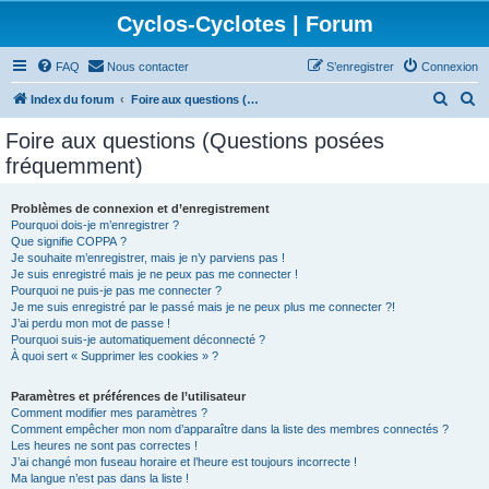
Cyclos-Cyclotes | Forum
FAQ
Nous contacter
S’enregistrer
Connexion
R
R
Index du forum
Foire aux questions (Questions posées fréquemment)
e
e
Foire aux questions (Questions posées
c
c
fréquemment)
h
h
e
e
Problèmes de connexion et d’enregistrement
Pourquoi dois-je m’enregistrer ?
r
r
Que signifie COPPA ?
c
c
Je souhaite m’enregistrer, mais je n’y parviens pas !
Je suis enregistré mais je ne peux pas me connecter !
h
h
Pourquoi ne puis-je pas me connecter ?
Je me suis enregistré par le passé mais je ne peux plus me connecter ?!
e
e
J’ai perdu mon mot de passe !
r
r
Pourquoi suis-je automatiquement déconnecté ?
À quoi sert « Supprimer les cookies » ?
Paramètres et préférences de l’utilisateur
Comment modifier mes paramètres ?
Comment empêcher mon nom d’apparaître dans la liste des membres connectés ?
Les heures ne sont pas correctes !
J’ai changé mon fuseau horaire et l’heure est toujours incorrecte !
Ma langue n’est pas dans la liste !