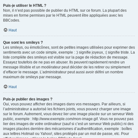
Puis-je utiliser le HTML ?
Non, il n’est pas possible de publier du HTML sur ce forum. La plupart des
mises en forme permises par le HTML peuvent être appliquées avec les
BBCodes.
Haut
Que sont les smileys ?
Les smileys, ou émoticônes, sont de petites images utilisées pour exprimer des
sentiments avec un code simple, exemple : :) signifie joyeux, :( signifie triste. La
liste complète des smileys est visible sur la page de rédaction de message.
Essayez toutefois de ne pas en abuser. Ils peuvent rapidement rendre un
message illisible et un modérateur peut décider de les retirer ou simplement
d’effacer le message. L’administrateur peut aussi avoir défini un nombre
maximum de smileys par message.
Haut
Puis-je publier des images ?
Oui, vous pouvez afficher des images dans vos messages. Par ailleurs, si
l’administrateur a autorisé les fichiers joints, vous pouvez charger une image
sur le forum. Autrement, vous devez lier une image placée sur un serveur Web
public, exemple : http://www.exemple.com/mon-image.gif. Vous ne pouvez pas
lier des images de votre ordinateur (sauf si c’est un serveur Web public) ni des
images placées derrière des mécanismes d’authentification, exemple : boîtes
aux lettres Hotmail ou Yahoo!, sites protégés par un mot de passe, etc. Pour