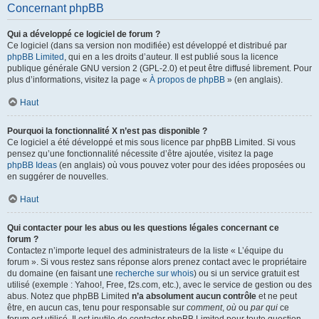
Concernant phpBB
Qui a développé ce logiciel de forum ?
Ce logiciel (dans sa version non modifiée) est développé et distribué par
phpBB Limited
, qui en a les droits d’auteur. Il est publié sous la licence
publique générale GNU version 2 (GPL-2.0) et peut être diffusé librement. Pour
plus d’informations, visitez la page «
À propos de phpBB
» (en anglais).
Haut
Pourquoi la fonctionnalité X n’est pas disponible ?
Ce logiciel a été développé et mis sous licence par phpBB Limited. Si vous
pensez qu’une fonctionnalité nécessite d’être ajoutée, visitez la page
phpBB Ideas
(en anglais) où vous pouvez voter pour des idées proposées ou
en suggérer de nouvelles.
Haut
Qui contacter pour les abus ou les questions légales concernant ce
forum ?
Contactez n’importe lequel des administrateurs de la liste « L’équipe du
forum ». Si vous restez sans réponse alors prenez contact avec le propriétaire
du domaine (en faisant une
recherche sur whois
) ou si un service gratuit est
utilisé (exemple : Yahoo!, Free, f2s.com, etc.), avec le service de gestion ou des
abus. Notez que phpBB Limited
n’a absolument aucun contrôle
et ne peut
être, en aucun cas, tenu pour responsable sur
comment
,
où
ou
par qui
ce