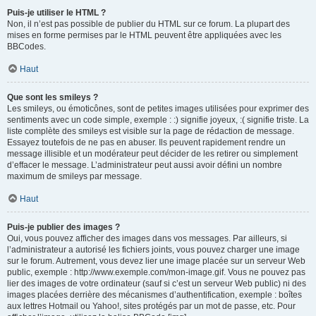
Puis-je utiliser le HTML ?
Non, il n’est pas possible de publier du HTML sur ce forum. La plupart des
mises en forme permises par le HTML peuvent être appliquées avec les
BBCodes.
Haut
Que sont les smileys ?
Les smileys, ou émoticônes, sont de petites images utilisées pour exprimer des
sentiments avec un code simple, exemple : :) signifie joyeux, :( signifie triste. La
liste complète des smileys est visible sur la page de rédaction de message.
Essayez toutefois de ne pas en abuser. Ils peuvent rapidement rendre un
message illisible et un modérateur peut décider de les retirer ou simplement
d’effacer le message. L’administrateur peut aussi avoir défini un nombre
maximum de smileys par message.
Haut
Puis-je publier des images ?
Oui, vous pouvez afficher des images dans vos messages. Par ailleurs, si
l’administrateur a autorisé les fichiers joints, vous pouvez charger une image
sur le forum. Autrement, vous devez lier une image placée sur un serveur Web
public, exemple : http://www.exemple.com/mon-image.gif. Vous ne pouvez pas
lier des images de votre ordinateur (sauf si c’est un serveur Web public) ni des
images placées derrière des mécanismes d’authentification, exemple : boîtes
aux lettres Hotmail ou Yahoo!, sites protégés par un mot de passe, etc. Pour