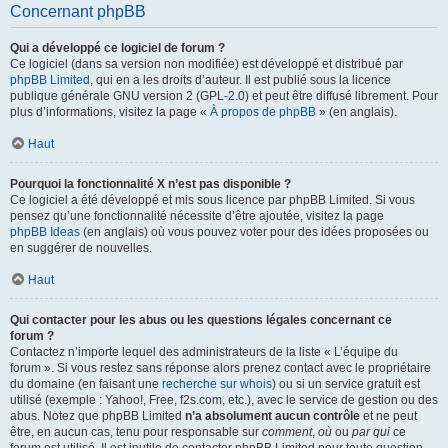
Concernant phpBB
Qui a développé ce logiciel de forum ?
Ce logiciel (dans sa version non modifiée) est développé et distribué par
phpBB Limited
, qui en a les droits d’auteur. Il est publié sous la licence
publique générale GNU version 2 (GPL-2.0) et peut être diffusé librement. Pour
plus d’informations, visitez la page «
À propos de phpBB
» (en anglais).
Haut
Pourquoi la fonctionnalité X n’est pas disponible ?
Ce logiciel a été développé et mis sous licence par phpBB Limited. Si vous
pensez qu’une fonctionnalité nécessite d’être ajoutée, visitez la page
phpBB Ideas
(en anglais) où vous pouvez voter pour des idées proposées ou
en suggérer de nouvelles.
Haut
Qui contacter pour les abus ou les questions légales concernant ce
forum ?
Contactez n’importe lequel des administrateurs de la liste « L’équipe du
forum ». Si vous restez sans réponse alors prenez contact avec le propriétaire
du domaine (en faisant une
recherche sur whois
) ou si un service gratuit est
utilisé (exemple : Yahoo!, Free, f2s.com, etc.), avec le service de gestion ou des
abus. Notez que phpBB Limited
n’a absolument aucun contrôle
et ne peut
être, en aucun cas, tenu pour responsable sur
comment
,
où
ou
par qui
ce