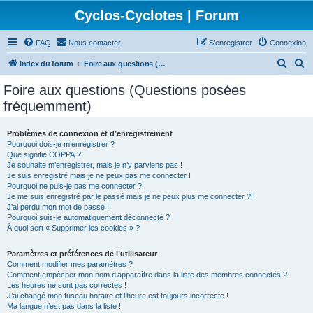
Cyclos-Cyclotes | Forum
FAQ
Nous contacter
S’enregistrer
Connexion
R
R
Index du forum
Foire aux questions (Questions posées fréquemment)
e
e
Foire aux questions (Questions posées
c
c
fréquemment)
h
h
e
e
Problèmes de connexion et d’enregistrement
Pourquoi dois-je m’enregistrer ?
r
r
Que signifie COPPA ?
c
c
Je souhaite m’enregistrer, mais je n’y parviens pas !
Je suis enregistré mais je ne peux pas me connecter !
h
h
Pourquoi ne puis-je pas me connecter ?
Je me suis enregistré par le passé mais je ne peux plus me connecter ?!
e
e
J’ai perdu mon mot de passe !
r
r
Pourquoi suis-je automatiquement déconnecté ?
À quoi sert « Supprimer les cookies » ?
Paramètres et préférences de l’utilisateur
Comment modifier mes paramètres ?
Comment empêcher mon nom d’apparaître dans la liste des membres connectés ?
Les heures ne sont pas correctes !
J’ai changé mon fuseau horaire et l’heure est toujours incorrecte !
Ma langue n’est pas dans la liste !