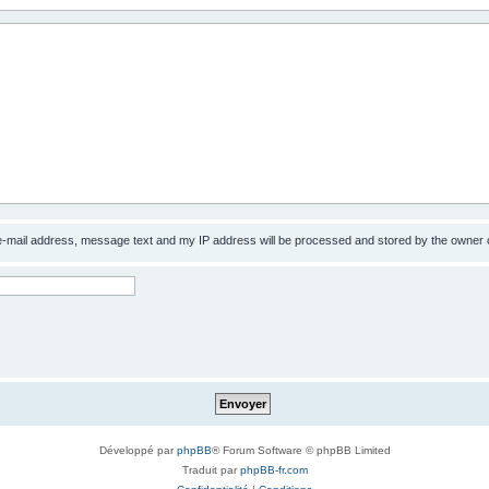
 e-mail address, message text and my IP address will be processed and stored by the owner 
Développé par
phpBB
® Forum Software © phpBB Limited
Traduit par
phpBB-fr.com