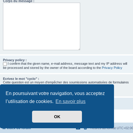
Corps du message :
Privacy policy :
I confirm that the given name, e-mail address, message text and my IP address will
be processed and stored by the owner of the board according to the
Privacy Policy
Ecrivez le mot "cyclo" :
Cette question est un moyen d’empêcher des soumissions automatisées de formulaires
par des robots.
En poursuivant votre navigation, vous acceptez
l’utilisation de cookies.
En savoir plus
OK
Développé par
phpBB
® Forum Software © phpBB Limited
Traduit par
phpBB-fr.com
Confidentialité
|
Conditions
Index du forum
Heures au format
UTC+02:0