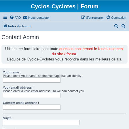
Cyclos-Cyclotes | Forum
FAQ
Nous contacter
S’enregistrer
Connexion
R
R
Index du forum
e
e
Contact Admin
c
c
h
h
Utilisez ce formulaire pour toute
question concernant le fonctionnement
du site / forum
.
e
e
L'équipe de Cyclos-Cyclotes vous répondra dans les meilleurs délais.
r
r
c
c
Your name :
h
h
Please enter your name, so the message has an identity.
e
e
Your email address :
r
r
Please enter a valid email address, so we can contact you.
Confirm email address :
Sujet :