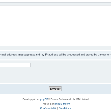
 e-mail address, message text and my IP address will be processed and stored by the owner 
Développé par
phpBB
® Forum Software © phpBB Limited
Traduit par
phpBB-fr.com
Confidentialité
|
Conditions