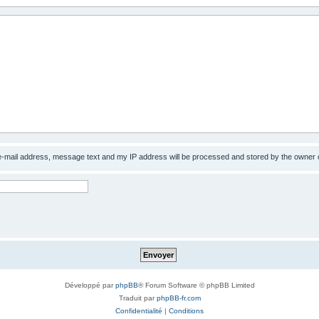
 e-mail address, message text and my IP address will be processed and stored by the owner 
Développé par
phpBB
® Forum Software © phpBB Limited
Traduit par
phpBB-fr.com
Confidentialité
|
Conditions